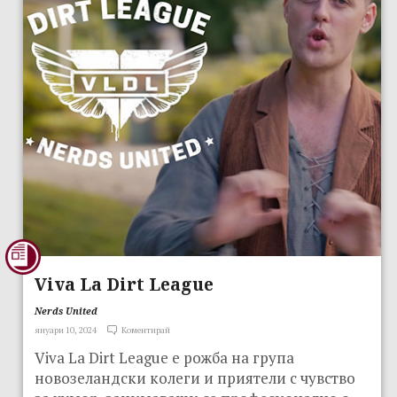
Viva La Dirt League
Nerds United
януари 10, 2024
Коментирай
Viva La Dirt League е рожба на група
новозеландски колеги и приятели с чувство