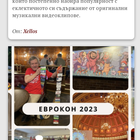
който постепенно набира популярност с
еклектичното си съдържание от оригинални
музикални видеоклипове.
От:
Xellos