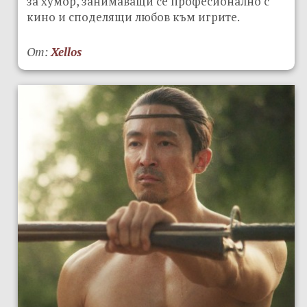
за хумор, занимаващи се професионално с
кино и споделящи любов към игрите.
От:
Xellos