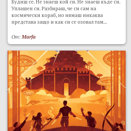
Будиш се. Не знаеш кой си. Не знаеш къде си.
Уплашен си. Разбираш, че си сам на
космически кораб, но нямаш никаква
представа защо и как си се озовал там...
От:
Marfa