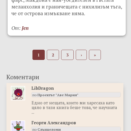
меланхолия и граничещата с нихилизъм тъга,
че от острова измъкване няма.
От:
Jen
1
2
3
›
»
LibDragon
по
Проектът "Аве Мария"
Eдно от нещата, които ми харесаха като
цяло в тази книга беше това, че научната
...
Георги Александров
по
Слънцеломи