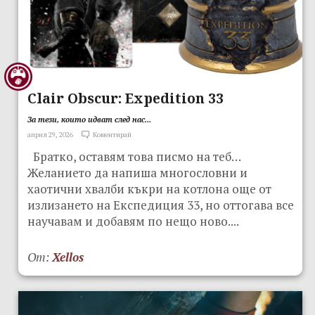
Clair Obscur: Expedition 33
За тези, които идват след нас...
април 29, 2026
Коментирай
Братко, оставям това писмо на теб…
Желанието да напиша многословни и
хаотични хвалби къкри на котлона още от
излизането на Експедиция 33, но оттогава все
научавам и добавям по нещо ново....
От:
Xellos