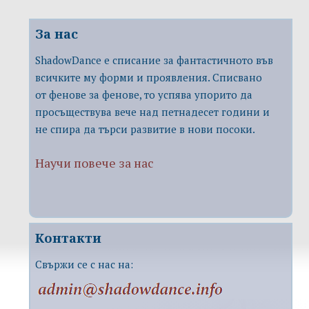
За нас
ShadowDance е списание за фантастичното във
всичките му форми и проявления. Списвано
от фенове за фенове, то успява упорито да
просъществува вече над петнадесет години и
не спира да търси развитие в нови посоки.
Научи повече за нас
Контакти
Свържи се с нас на: