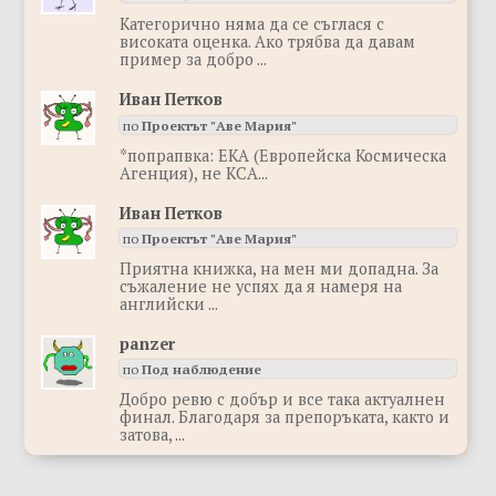
Категорично няма да се съглася с
високата оценка. Ако трябва да давам
пример за добро ...
Иван Петков
по
Проектът "Аве Мария"
*попрапвка: ЕКА (Европейска Космическа
Агенция), не КСА...
Иван Петков
по
Проектът "Аве Мария"
Приятна книжка, на мен ми допадна. За
съжаление не успях да я намеря на
английски ...
panzer
по
Под наблюдение
Добро ревю с добър и все така актуалнен
финал. Благодаря за препоръката, както и
затова, ...