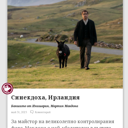
Синекдоха, Ирландия
Баншите от Инишерин, Мартин Макдона
май 31, 2023
Коментирай
За майстор на великолепно контролирания
фарс, Макдона е най-убедителен в гъстата