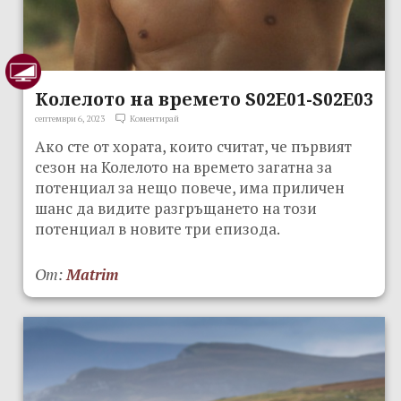
Колелото на времето S02E01-S02E03
септември 6, 2023
Коментирай
Ако сте от хората, които считат, че първият
сезон на Колелото на времето загатна за
потенциал за нещо повече, има приличен
шанс да видите разгръщането на този
потенциал в новите три епизода.
От:
Matrim