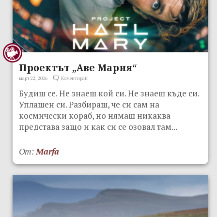
Проектът „Аве Мария“
март 22, 2026
Коментирай
Будиш се. Не знаеш кой си. Не знаеш къде си.
Уплашен си. Разбираш, че си сам на
космически кораб, но нямаш никаква
представа защо и как си се озовал там...
От:
Marfa