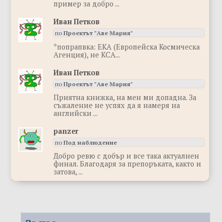
пример за добро ...
Иван Петков
по
Проектът "Аве Мария"
*попрапвка: ЕКА (Европейска Космическа
Агенция), не КСА...
Иван Петков
по
Проектът "Аве Мария"
Приятна книжка, на мен ми допадна. За
съжаление не успях да я намеря на
английски ...
panzer
по
Под наблюдение
Добро ревю с добър и все така актуалнен
финал. Благодаря за препоръката, както и
затова, ...