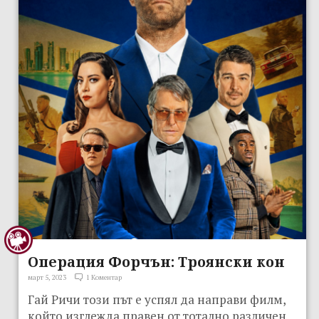
Операция Форчън: Троянски кон
март 5, 2023
1 Коментар
Гай Ричи този път е успял да направи филм,
който изглежда правен от тотално различен