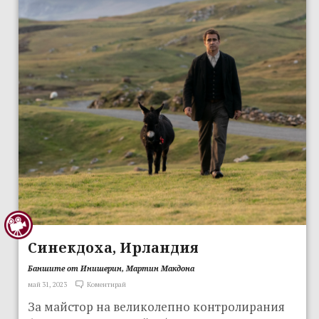
Синекдоха, Ирландия
Баншите от Инишерин, Мартин Макдона
май 31, 2023
Коментирай
За майстор на великолепно контролирания