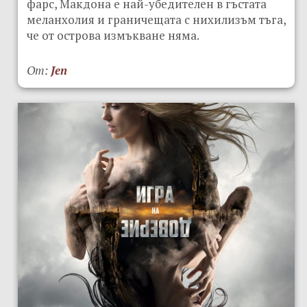
фарс, Макдона е най-убедителен в гъстата
меланхолия и граничещата с нихилизъм тъга,
че от острова измъкване няма.
От:
Jen