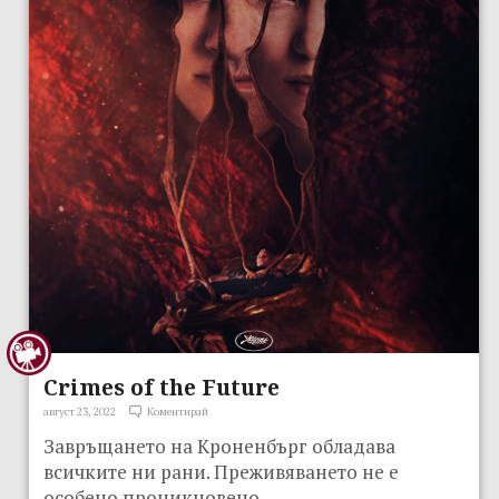
Crimes of the Future
август 23, 2022
Коментирай
Завръщането на Кроненбърг обладава
всичките ни рани. Преживяването не е
особено проникновено.