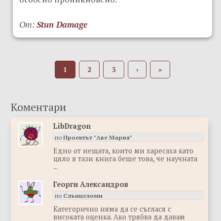
От:
Stun Damage
1
2
3
›
»
LibDragon
по
Проектът "Аве Мария"
Eдно от нещата, които ми харесаха като
цяло в тази книга беше това, че научната
...
Георги Александров
по
Слънцеломи
Категорично няма да се съглася с
високата оценка. Ако трябва да давам