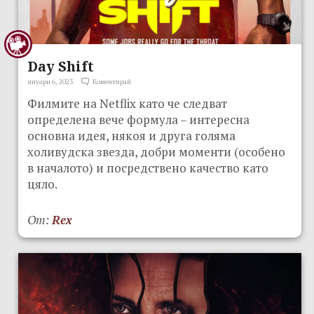
Day Shift
януари 6, 2023
Коментирай
Филмите на Netflix като че следват
определена вече формула – интересна
основна идея, някоя и друга голяма
холивудска звезда, добри моменти (особено
в началото) и посредствено качество като
цяло.
От:
Rex