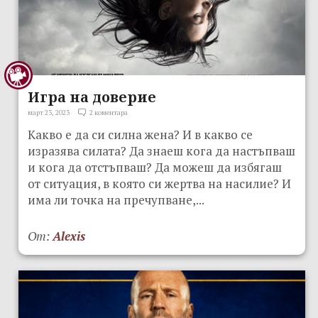
Игра на доверие
март 23, 2023
2 коментара
Какво е да си силна жена? И в какво се
изразява силата? Да знаеш кога да настъпваш
и кога да отстъпваш? Да можеш да избягаш
от ситуация, в която си жертва на насилие? И
има ли точка на пречупване,...
От:
Alexis