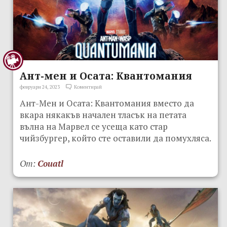
Ант-мен и Осата: Квантомания
февруари 24, 2023
Коментирай
Ант-Мен и Осата: Квантомания вместо да
вкара някакъв начален тласък на петата
вълна на Марвел се усеща като стар
чийзбургер, който сте оставили да помухляса.
От:
Couatl