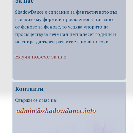
За нас
ShadowDance е списание за фантастичното във
всичките му форми и проявления. Списвано
от фенове за фенове, то успява упорито да
просъществува вече над петнадесет години и
не спира да търси развитие в нови посоки.
Научи повече за нас
Контакти
Свържи се с нас на: