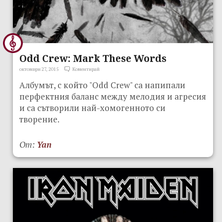
Odd Crew: Mark These Words
октомври 27, 2015
Коментирай
Албумът, с който "Odd Crew" са напипали
перфектния баланс между мелодия и агресия
и са сътворили най-хомогенното си
творение.
От:
Yan