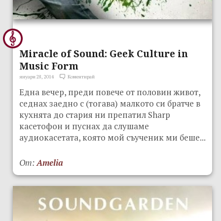
Miracle of Sound: Geek Culture in
Music Form
януари 28, 2014
Коментирай
Една вечер, преди повече от половин живот,
седнах заедно с (тогава) малкото си братче в
кухнята до стария ни препатил Sharp
касетофон и пуснах да слушамe
аудиокасетата, която мой съученик ми беше...
От:
Amelia