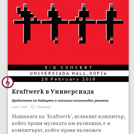
Kraftwerk в Универсиада
Проблемите на бъдещето и техните велосипедни решения
март 7, 2018
1 Коментар
Машината на "Kraftwerk", великият компютър,
който прави музиката им възможна, е и
компютърът, който прави възможен