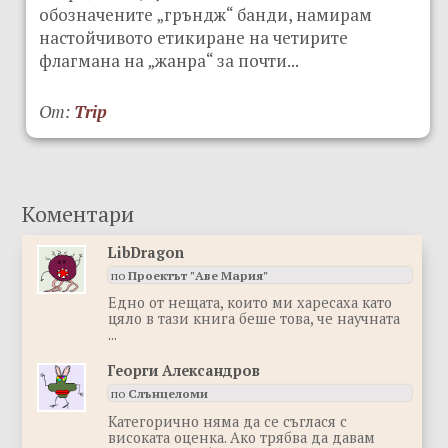
обозначените „гръндж“ банди, намирам
настойчивото етикиране на четирите
флагмана на „жанра“ за почти...
От:
Trip
LibDragon
по
Проектът "Аве Мария"
Eдно от нещата, които ми харесаха като
цяло в тази книга беше това, че научната
...
Георги Александров
по
Слънцеломи
Категорично няма да се съглася с
високата оценка. Ако трябва да давам