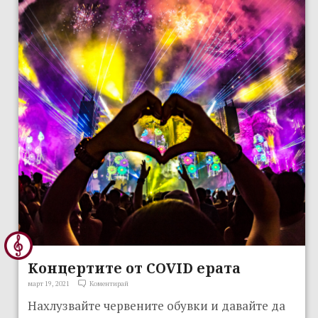
Kонцертите от COVID ерата
март 19, 2021
Коментирай
Нахлузвайте червените обувки и давайте да