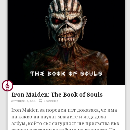
Iron Maiden: The Book of Souls
септември 14, 2015
1 Коментар
Iron Maiden за пореден път доказаха, че има
на какво да научат младите и издадоха
албум, който със сигурност ще присъства във
всички класации за албуми на годината. Up