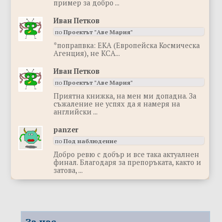
пример за добро ...
Иван Петков
по
Проектът "Аве Мария"
*попрапвка: ЕКА (Европейска Космическа
Агенция), не КСА...
Иван Петков
по
Проектът "Аве Мария"
Приятна книжка, на мен ми допадна. За
съжаление не успях да я намеря на
английски ...
panzer
по
Под наблюдение
Добро ревю с добър и все така актуалнен
финал. Благодаря за препоръката, както и
затова, ...
За нас