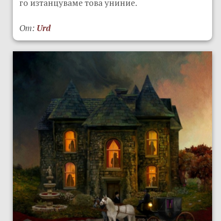
го изтанцуваме това униние.
От:
Urd