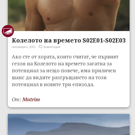
Колелото на времето S02E01-S02E03
септември 6, 2023
Коментирай
Ако сте от хората, които считат, че първият
сезон на Колелото на времето загатна за
потенциал за нещо повече, има приличен
шанс да видите разгръщането на този
потенциал в новите три епизода.
От:
Matrim