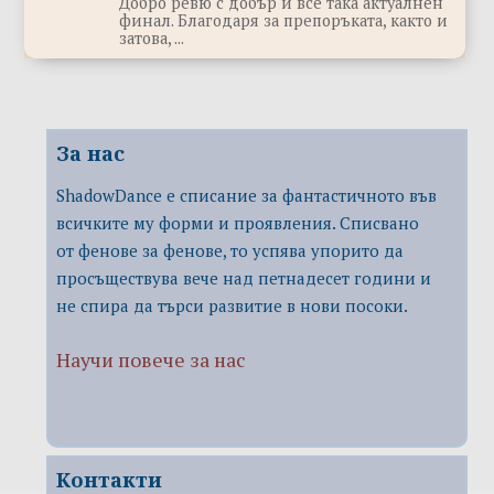
Добро ревю с добър и все така актуалнен
финал. Благодаря за препоръката, както и
затова, ...
За нас
ShadowDance е списание за фантастичното във
всичките му форми и проявления. Списвано
от фенове за фенове, то успява упорито да
просъществува вече над петнадесет години и
не спира да търси развитие в нови посоки.
Научи повече за нас
Контакти