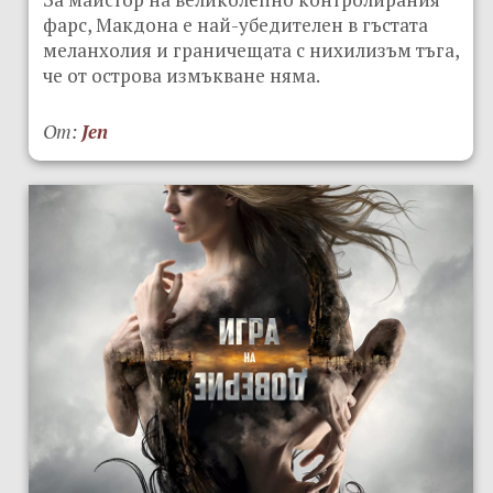
фарс, Макдона е най-убедителен в гъстата
меланхолия и граничещата с нихилизъм тъга,
че от острова измъкване няма.
От:
Jen