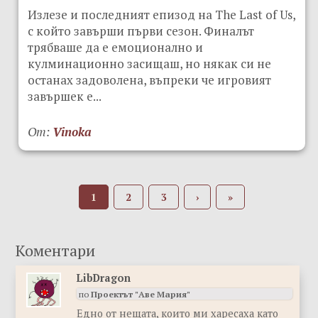
Излезе и последният епизод на The Last of Us,
с който завърши първи сезон. Финалът
трябваше да е емоционално и
кулминационно засищаш, но някак си не
останах задоволена, въпреки че игровият
завършек е...
От:
Vinoka
1
2
3
›
»
LibDragon
по
Проектът "Аве Мария"
Eдно от нещата, които ми харесаха като