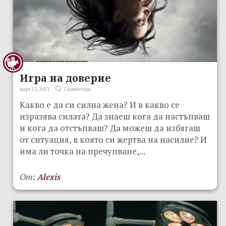
Игра на доверие
март 23, 2023
2 коментара
Какво е да си силна жена? И в какво се
изразява силата? Да знаеш кога да настъпваш
и кога да отстъпваш? Да можеш да избягаш
от ситуация, в която си жертва на насилие? И
има ли точка на пречупване,...
От:
Alexis