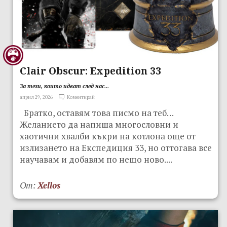
Clair Obscur: Expedition 33
За тези, които идват след нас...
април 29, 2026
Коментирай
Братко, оставям това писмо на теб…
Желанието да напиша многословни и
хаотични хвалби къкри на котлона още от
излизането на Експедиция 33, но оттогава все
научавам и добавям по нещо ново....
От:
Xellos