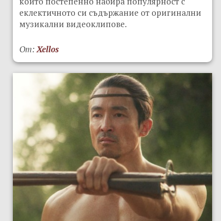
който постепенно набира популярност с
еклектичното си съдържание от оригинални
музикални видеоклипове.
От:
Xellos