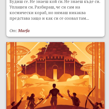
Будиш се. Не знаеш кой си. Не знаеш къде си.
Уплашен си. Разбираш, че си сам на
космически кораб, но нямаш никаква
представа защо и как си се озовал там...
От:
Marfa