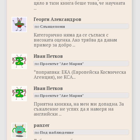
цяло в тази книга беше това, че научната
...
Георги Александров
по
Слънцеломи
Категорично няма да се съглася с
високата оценка. Ако трябва да давам
пример за добро ...
Иван Петков
по
Проектът "Аве Мария"
*попрапвка: ЕКА (Европейска Космическа
Агенция), не КСА...
Иван Петков
по
Проектът "Аве Мария"
Приятна книжка, на мен ми допадна. За
съжаление не успях да я намеря на
английски ...
panzer
по
Под наблюдение