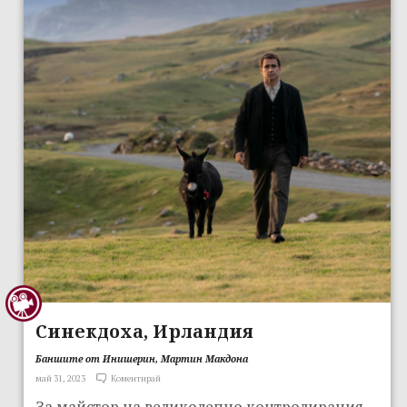
Синекдоха, Ирландия
Баншите от Инишерин, Мартин Макдона
май 31, 2023
Коментирай
За майстор на великолепно контролирания