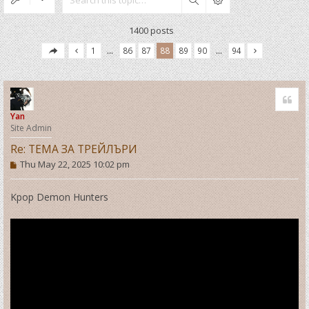
Search
1400 posts
1
…
86
87
88
89
90
…
94
Quo
Yan
Site Admin
Re: ТЕМА ЗА ТРЕЙЛЪРИ
P
Thu May 22, 2025 10:02 pm
o
s
t
Kpop Demon Hunters