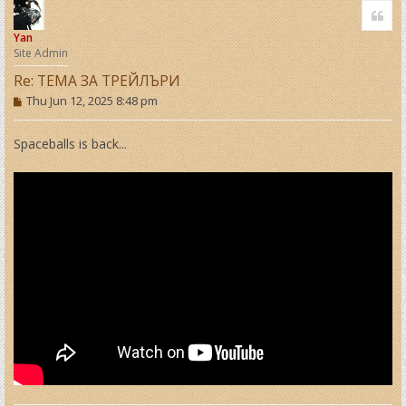
o
Quo
p
Yan
Site Admin
Re: ТЕМА ЗА ТРЕЙЛЪРИ
P
Thu Jun 12, 2025 8:48 pm
o
s
t
Spaceballs is back...