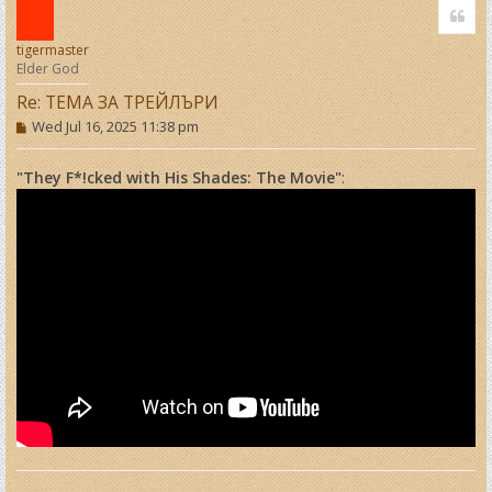
Quo
p
tigermaster
Elder God
Re: ТЕМА ЗА ТРЕЙЛЪРИ
P
Wed Jul 16, 2025 11:38 pm
o
s
t
"They F*!cked with His Shades: The Movie"
: