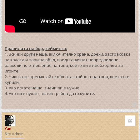
Правилата на бордгейминга:
1. Всички други неща, включително храна, дрехи, застраховка
за колата и пари за обяд, представляват непредвидени
разходи по отношение на това, което ви е необходимо за
игрите.
2. Никога не пресмятайте общата стойност на това, което сте
купили.
3. Ако искате нещо, значи ви е нужно.
4. Ако ви е нужно, значи трябва да го купите.
T
o
Quo
p
Yan
Site Admin