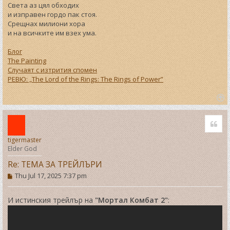
Света аз цял обходих
и изправен гордо пак стоя.
Срещнах милиони хора
и на всичките им взех ума.
Блог
The Painting
Случаят с изтрития спомен
РЕВЮ: „The Lord of the Rings: The Rings of Power”
T
o
Quo
p
tigermaster
Elder God
Re: ТЕМА ЗА ТРЕЙЛЪРИ
P
Thu Jul 17, 2025 7:37 pm
o
s
t
И истинския трейлър на
"Мортал Комбат 2"
: