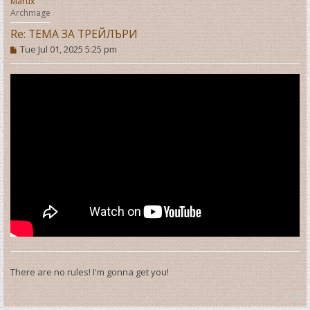
Martix
Archmage
Re: ТЕМА ЗА ТРЕЙЛЪРИ
P
Tue Jul 01, 2025 5:25 pm
o
s
t
There are no rules! I'm gonna get you!
T