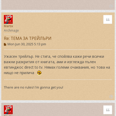
T
o
Quo
p
Martix
Archmage
Re: ТЕМА ЗА ТРЕЙЛЪРИ
P
Mon Jun 30, 2025 5:13 pm
o
s
t
Ужасен трейлър. Не стига, че спойлва кажи речи всички
важни разкрития от книгата, ами и изглежда пълен
евтинджос direct to tv. Нямах големи очаквания, но това на
нищо не прилича
There are no rules! I'm gonna get you!
T
o
Quo
p