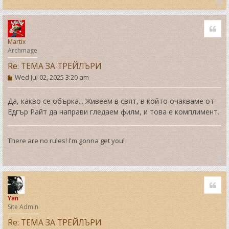
T
o
Quo
p
Martix
Archmage
Re: ТЕМА ЗА ТРЕЙЛЪРИ
P
Wed Jul 02, 2025 3:20 am
o
s
t
Да, какво се обърка... Живеем в свят, в който очакваме от
Едгър Райт да направи гледаем филм, и това е комплимент.
There are no rules! I'm gonna get you!
T
o
Quo
p
Yan
Site Admin
Re: ТЕМА ЗА ТРЕЙЛЪРИ