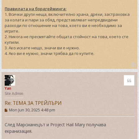
Правилата на бордгейминга:
1. Всички други неща, включително храна, дрехи, застраховка
за колата и пари за обяд, представляват непредвидени
разходи по отношение на това, което ви е необходимо за
игрите.
2. Никога не пресмятайте общата стойност на това, което сте
купили.
3. Ако искате нещо, значи ви е нужно.
4. Ако ви е нужно, значи трябва да го купите.
T
o
Quo
p
Yan
Site Admin
Re: ТЕМА ЗА ТРЕЙЛЪРИ
P
Mon Jun 30, 2025 4:48 pm
o
s
t
След Марсианецът и Project Hail Mary получава
екранизация.