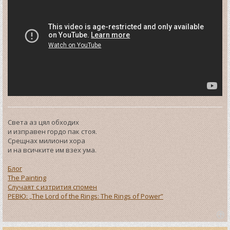
Света аз цял обходих
и изправен гордо пак стоя.
Срещнах милиони хора
и на всичките им взех ума.
Блог
The Painting
Случаят с изтрития спомен
РЕВЮ: „The Lord of the Rings: The Rings of Power”
T