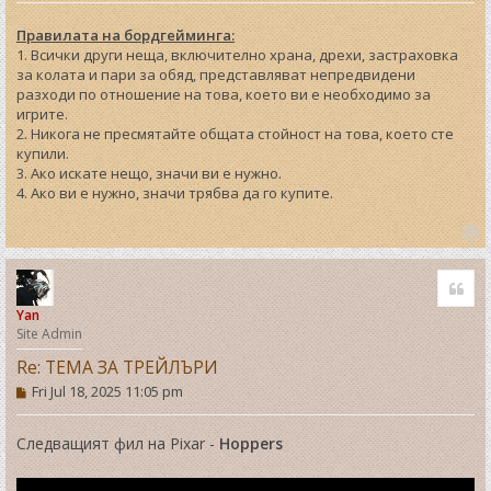
Правилата на бордгейминга:
1. Всички други неща, включително храна, дрехи, застраховка
за колата и пари за обяд, представляват непредвидени
разходи по отношение на това, което ви е необходимо за
игрите.
2. Никога не пресмятайте общата стойност на това, което сте
купили.
3. Ако искате нещо, значи ви е нужно.
4. Ако ви е нужно, значи трябва да го купите.
T
o
Quo
p
Yan
Site Admin
Re: ТЕМА ЗА ТРЕЙЛЪРИ
P
Fri Jul 18, 2025 11:05 pm
o
s
t
Следващият фил на Pixar -
Hoppers