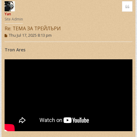
o
Quo
p
Yan
Site Admin
Re: ТЕМА ЗА ТРЕЙЛЪРИ
P
Thu Jul 17, 2025 8:13 pm
o
s
t
Tron Ares