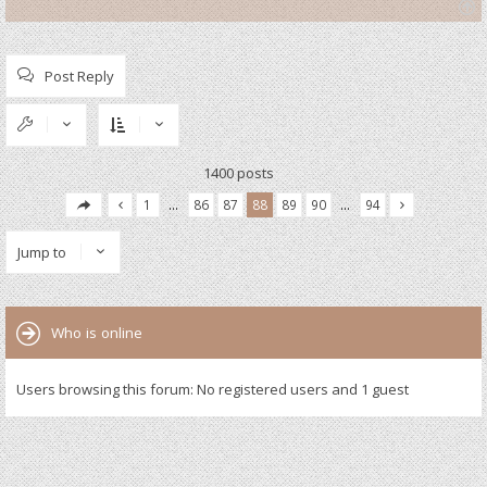
T
o
p
Post Reply
1400 posts
1
…
86
87
88
89
90
…
94
Jump to
Who is online
Users browsing this forum: No registered users and 1 guest