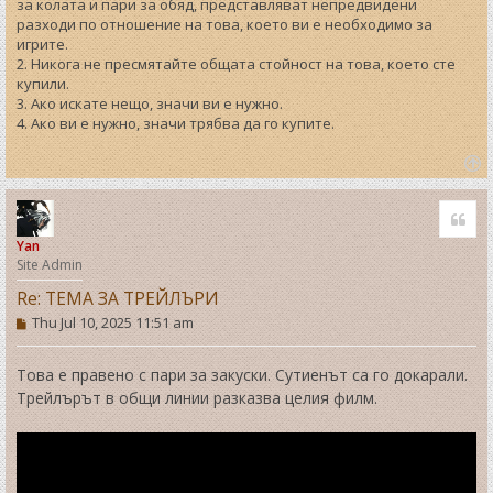
за колата и пари за обяд, представляват непредвидени
разходи по отношение на това, което ви е необходимо за
игрите.
2. Никога не пресмятайте общата стойност на това, което сте
купили.
3. Ако искате нещо, значи ви е нужно.
4. Ако ви е нужно, значи трябва да го купите.
T
o
Quo
p
Yan
Site Admin
Re: ТЕМА ЗА ТРЕЙЛЪРИ
P
Thu Jul 10, 2025 11:51 am
o
s
t
Това е правено с пари за закуски. Сутиенът са го докарали.
Трейлърът в общи линии разказва целия филм.