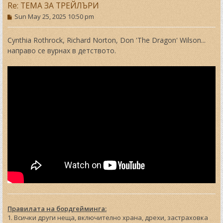
Re: ТЕМА ЗА ТРЕЙЛЪРИ
P
Sun May 25, 2025 10:50 pm
o
s
t
Cynthia Rothrock, Richard Norton, Don 'The Dragon' Wilson...
направо се вурнах в детството.
Правилата на бордгейминга:
1. Всички други неща, включително храна, дрехи, застраховка