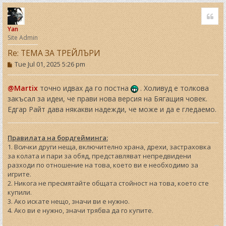
o
Quo
p
Yan
Site Admin
Re: ТЕМА ЗА ТРЕЙЛЪРИ
P
Tue Jul 01, 2025 5:26 pm
o
s
t
@Martix
точно идвах да го постна
. Холивуд е толкова
закъсал за идеи, че прави нова версия на Бягащия човек.
Едгар Райт дава някакви надежди, че може и да е гледаемо.
Правилата на бордгейминга:
1. Всички други неща, включително храна, дрехи, застраховка
за колата и пари за обяд, представляват непредвидени
разходи по отношение на това, което ви е необходимо за
игрите.
2. Никога не пресмятайте общата стойност на това, което сте
купили.
3. Ако искате нещо, значи ви е нужно.
4. Ако ви е нужно, значи трябва да го купите.