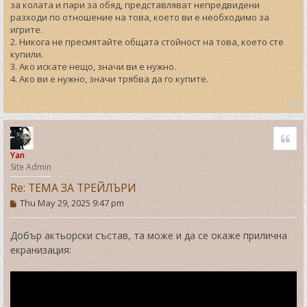
за колата и пари за обяд, представляват непредвидени
разходи по отношение на това, което ви е необходимо за
игрите.
2. Никога не пресмятайте общата стойност на това, което сте
купили.
3. Ако искате нещо, значи ви е нужно.
4. Ако ви е нужно, значи трябва да го купите.
T
o
Quo
p
Yan
Site Admin
Re: ТЕМА ЗА ТРЕЙЛЪРИ
P
Thu May 29, 2025 9:47 pm
o
s
t
Добър актьорски състав, та може и да се окаже прилична
екранизация: