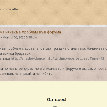
o come after...
ма някакъв проблем във форума...
»
Mon Jul 06, 2026 5:58 pm
ъв проблем с достъпа, от два три дена стана така. Началната
а всички браузъри.
ва така
http://shadowdance.info/.within.website ... sedTime=43
м по навътре директно в списанието и форума е ок, само портал
ранявал, не вярвайти на чибито.