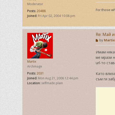
Moderator
For those wh
Posts:
20488
Joined:
Fri Apr 02, 2004 10:08 pm
Re: Май и
P
by
Martix
o
s
t
Имам някак
ме мрази н
Martix
url-то ста
Archmage
Posts:
2031
Като влиза
Joined:
Mon Aug 21, 2006 12:44 pm
съм ги заб
Location:
selfmade plain