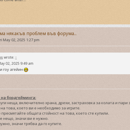
ма някакъв проблем във форума...
ri May 02, 2025 1:27 pm
os
wrote:
↑
May 02, 2025 9:49 am
и гоу агейин
 на бордгейминга:
други неща, включително храна, дрехи, застраховка за колата и пари
на това, което ви е необходимо за игрите.
е пресмятайте общата стойност на това, което сте купили.
те нещо, значи ви е нужно.
 нужно, значи трябва да го купите.