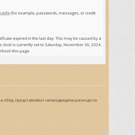
.info
(for example, passwords, messages, or credit
ertificate expired in the last day. This may be caused by a
s clock is currently set to Saturday, November 30, 2024.
efresh this page.
 за обяд, представляват непредвидени разходи по