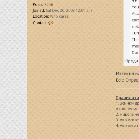
Posts:
7256
You
Joined:
Sat Dec 20, 2003 12:01 am
Att
Location:
Who cares...
car
C
Contact:
net
o
n
Tur
t
Thi
a
mis
c
Doe
t
Y
Преди 
a
n
Изтекъл ни
Edit: Опра
Правилата
1. Всички 
отношение 
2. Никога н
3. Ако иска
4. Ако ви е