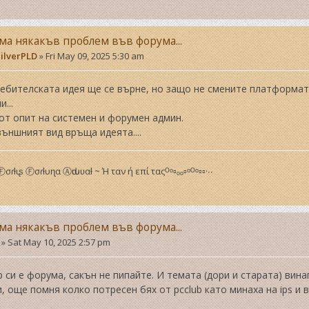
ма някакъв проблем във форума...
ilverPLD
»
Fri May 09, 2025 5:30 am
ебителската идея ще се върне, но защо не смените платформата
...
от опит на системен и форумен админ.
ъншният вид връща идеята....
ᴼⒻσɾƚιʂ Ⓕσɾƚυɳα Ⓐԃιυʋαƚ ~ Ή ταν ή επί ταςᴼᵒ▫ₒₒ▫ᵒᴼᵒ▫▫·∙∙
ма някакъв проблем във форума...
»
Sat May 10, 2025 2:57 pm
р си е форума, сакън не пипайте. И темата (дори и старата) вин
, още помня колко потресен бях от pcclub като минаха на ips и 