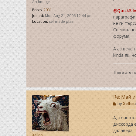
Archmage
l
Posts:
2031
@QuickSil
v
e
Joined:
Mon Aug 21, 2006 12:44 pm
параграфи 
r
Location:
selfmade plain
не ги търс
P
Специално 
L
форума.
D
А аз вече 
kinda як, 
There are no
Re: Май и
P
by
Xellos
o
s
t
А, точно к
Дискорда е
далавера.
Xellos