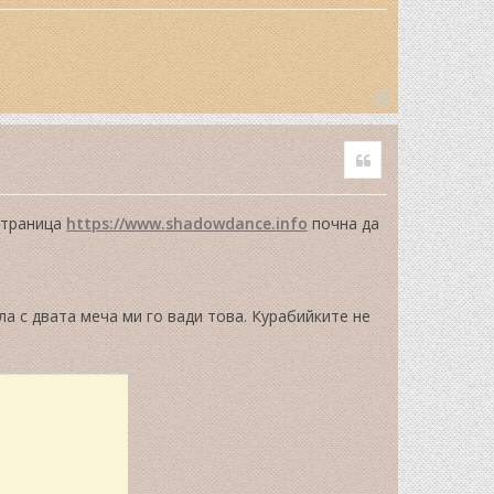
T
o
Quote
p
 страница
https://www.shadowdance.info
почна да
а с двата меча ми го вади това. Курабийките не