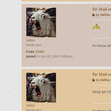
Re: Май и
P
by
Xellos
o
s
t
Xellos
Moderator
For those wh
Posts:
20488
Joined:
Fri Apr 02, 2004 10:08 pm
Re: Май и
P
by
Xellos
o
s
t
Хиър уи го
Xellos
Moderator
For those wh