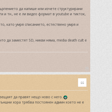
ърпението да напише или изчете структурирани
и и тн., не е ли видео формат в youtube и тикток,
то, като умря списанието, естествено умря и
то да заместят SD, никви няма, media death cult е
T
o
Quote
p
авещаят да правят нещо ново с него.
 външни хора трябва постоянен админ което не е