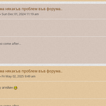
ма някакъв проблем във форума...
»
Sun Dec 01, 2024 11:19 am
o come after...
ма някакъв проблем във форума...
»
Fri May 02, 2025 9:49 am
у агейин
o come after...