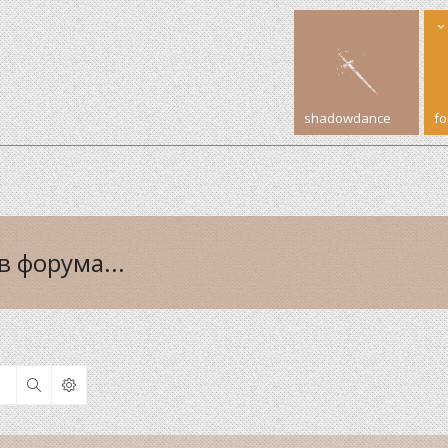
shadowdance
f
 форума...
Search