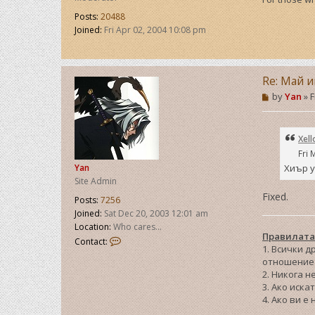
Posts:
20488
Joined:
Fri Apr 02, 2004 10:08 pm
Re: Май и
P
by
Yan
»
F
o
s
t
Xell
Fri 
Хиър у
Yan
Site Admin
Fixed.
Posts:
7256
Joined:
Sat Dec 20, 2003 12:01 am
Location:
Who cares...
Правилата
C
Contact:
1. Всички 
o
отношение 
n
2. Никога н
t
3. Ако иска
a
4. Ако ви е
c
t