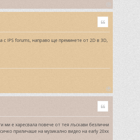
T
o
Quote
p
 с IPS forums, направо ще преминете от 2D в 3D,
T
o
Quote
p
аги ми е харесвала повече от тея лъскави безлични
всичко приличаше на музикално видео на early 20xx