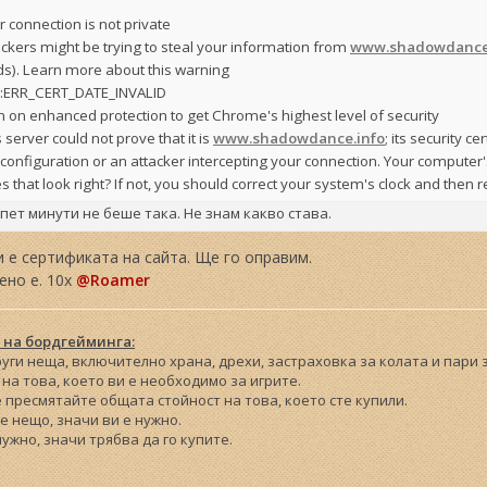
r connection is not private
ackers might be trying to steal your information from
www.shadowdance
ds). Learn more about this warning
::ERR_CERT_DATE_INVALID
n on enhanced protection to get Chrome's highest level of security
s server could not prove that it is
www.shadowdance.info
; its security c
configuration or an attacker intercepting your connection. Your computer'
s that look right? If not, you should correct your system's clock and then r
пет минути не беше така. Не знам какво става.
 е сертификата на сайта. Ще го оправим.
вено е. 10x
@Roamer
 на бордгейминга:
други неща, включително храна, дрехи, застраховка за колата и пари
на това, което ви е необходимо за игрите.
е пресмятайте общата стойност на това, което сте купили.
те нещо, значи ви е нужно.
 нужно, значи трябва да го купите.