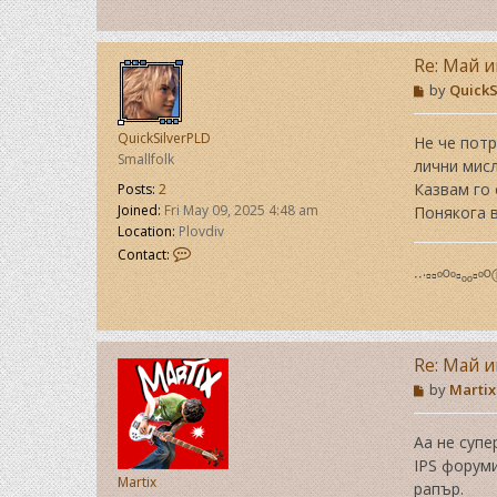
Y
a
n
Re: Май и
P
by
QuickS
o
s
QuickSilverPLD
t
Не че потр
Smallfolk
лични мисли
Казвам го 
Posts:
2
Joined:
Fri May 09, 2025 4:48 am
Понякога в
Location:
Plovdiv
C
Contact:
o
∙∙·▫▫ᵒᴼᵒ▫ₒₒ▫ᵒ
n
t
a
c
Re: Май и
t
Q
P
by
Martix
u
o
s
i
t
c
Аа не супе
k
IPS форуми
S
Martix
рапър.
i