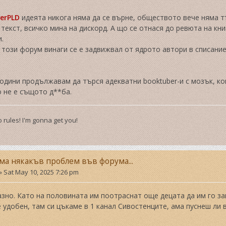
verPLD
идеята никога няма да се върне, обществото вече няма т
текст, всичко мина на дискорд. А що се отнася до ревюта на книг
и.
този форум винаги се е задвижвал от ядрото автори в списание
години продължавам да търся адекватни booktuber-и с мозък, кои
но не е същото д**ба.
 rules! I'm gonna get you!
ма някакъв проблем във форума...
»
Sat May 10, 2025 7:26 pm
азно. Като на половината им поотраснат още децата да им го з
 удобен, там си цъкаме в 1 канал Сивостенците, ама пуснеш ли