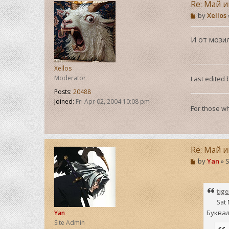
Re: Май и
P
by
Xellos
o
s
t
И от мозил
Xellos
Moderator
Last edited
Posts:
20488
Joined:
Fri Apr 02, 2004 10:08 pm
For those wh
Re: Май и
P
by
Yan
»
S
o
s
t
tig
Sat 
Буквал
Yan
Site Admin