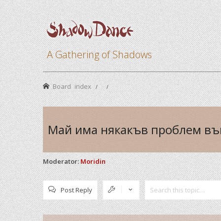
A Gathering of Shadows
Board index
Май има някакъв проблем във
Moderator:
Moridin
Post Reply