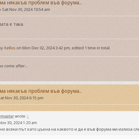
ма някакъв проблем във форума...
»
Sat Nov 30, 2024 10:54 am
ата е така.
 by
Xellos
on Mon Dec 02, 2024 3:42 pm, edited 1 time in total.
o come after...
ма някакъв проблем във форума...
at Nov 30, 2024 6:15 pm
ermaster
wrote:
↑
Nov 30, 2024 1:20 am
но всеки път като цъкна на каквото и да е във форума ми излиза с