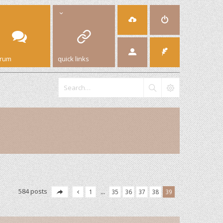
orum
quick links
584 posts
1
…
35
36
37
38
39