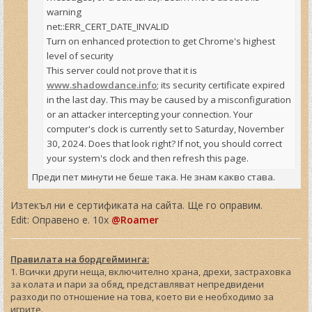
warning
net::ERR_CERT_DATE_INVALID
Turn on enhanced protection to get Chrome's highest
level of security
This server could not prove that it is
www.shadowdance.info
; its security certificate expired
in the last day. This may be caused by a misconfiguration
or an attacker intercepting your connection. Your
computer's clock is currently set to Saturday, November
30, 2024. Does that look right? If not, you should correct
your system's clock and then refresh this page.
Преди пет минути не беше така. Не знам какво става.
Изтекъл ни е сертификата на сайта. Ще го оправим.
Edit: Оправено е. 10x
@Roamer
Правилата на бордгейминга:
1. Всички други неща, включително храна, дрехи, застраховка
за колата и пари за обяд, представляват непредвидени
разходи по отношение на това, което ви е необходимо за
игрите.