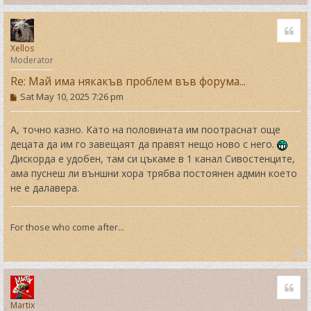
T
o
Quo
p
Xellos
Moderator
Re: Май има някакъв проблем във форума...
P
Sat May 10, 2025 7:26 pm
o
s
t
А, точно казно. Като на половината им поотраснат още
децата да им го завещаят да правят нещо ново с него.
Дискорда е удобен, там си цъкаме в 1 канал Сивостенците,
ама пуснеш ли външни хора трябва постоянен админ което
не е далавера.
For those who come after...
T
o
Quo
p
Martix