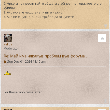
2. Никога не пресмятайте общата стойност на това, което сте
купили.
3. Ако искате нещо, значи ви е нужно.
4. Ако ви е нужно, значи трябва да го купите.
T
o
Quo
p
Xellos
Moderator
Re: Май има някакъв проблем във форума...
P
Sun Dec 01, 2024 11:19 am
o
s
t
For those who come after...
T
o