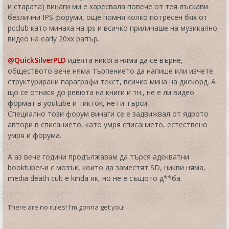
и старата) винаги ми е харесвала повече от тея лъскави
безлични IPS форуми, още помня колко потресен бях от
pcclub като минаха на ips и всичко приличаше на музикално
видео на early 20xx рапър.
@QuickSilverPLD
идеята никога няма да се върне,
обществото вече няма търпението да напише или изчете
структурирани параграфи текст, всичко мина на дискорд. А
що се отнася до ревюта на книги и тн., не е ли видео
формат в youtube и тикток, не ги търси.
Специално този форум винаги се е задвижвал от ядрото
автори в списанието, като умря списанието, естествено
умря и форума.
А аз вече години продължавам да търся адекватни
booktuber-и с мозък, които да заместят SD, никви няма,
media death cult е kinda як, но не е същото д**ба.
There are no rules! I'm gonna get you!