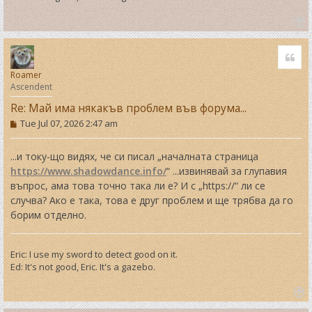
T
o
Quo
p
Roamer
Ascendent
Re: Май има някакъв проблем във форума...
P
Tue Jul 07, 2026 2:47 am
o
s
t
...и току-що видях, че си писал „началната страница
https://www.shadowdance.info/
“ ...извинявай за глупавия
въпрос, ама това точно така ли е? И с „https://“ ли се
случва? Ако е така, това е друг проблем и ще трябва да го
борим отделно.
Eric: I use my sword to detect good on it.
Ed: It's not good, Eric. It's a gazebo.
T