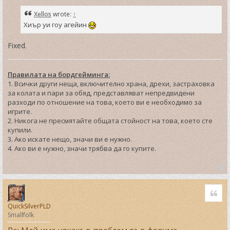
t
Xellos
wrote:
↑
Хиър уи гоу агейин
Fixed.
Правилата на бордгейминга:
1. Всички други неща, включително храна, дрехи, застраховка
за колата и пари за обяд, представляват непредвидени
разходи по отношение на това, което ви е необходимо за
игрите.
2. Никога не пресмятайте общата стойност на това, което сте
купили.
3. Ако искате нещо, значи ви е нужно.
4. Ако ви е нужно, значи трябва да го купите.
T
o
Quo
p
QuickSilverPLD
Smallfolk