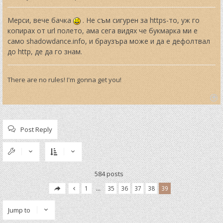
o
s
t
Мерси, вече бачка
. Не съм сигурен за https-то, уж го
копирах от url полето, ама сега видях че букмарка ми е
само shadowdance.info, и браузъра може и да е дефолтвал
до http, де да го знам.
There are no rules! I'm gonna get you!
T
o
p
Post Reply
584 posts
1
…
35
36
37
38
39
Jump to