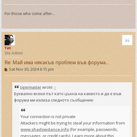
For those who come after...
T
o
Quo
p
Yan
Site Admin
Re: Май има някакъв проблем във форума...
P
Sat Nov 30, 2024 6:15 pm
o
s
t
tigermaster
wrote:
↑
Буквално всеки път като цъкна на каквото и да е във
форума ми излиза следното съобщение:
Your connection is not private
Attackers might be trying to steal your information from
www.shadowdance.info
(for example, passwords,
messages, or credit cards). Learn more about this