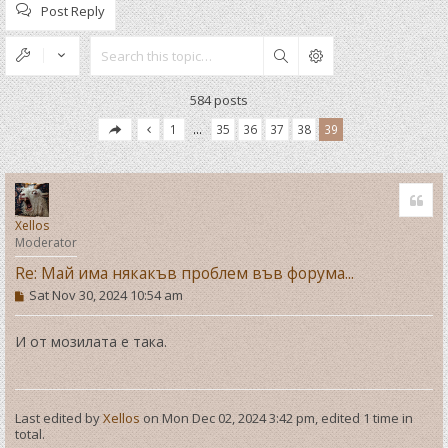
Post Reply
Search
584 posts
1
…
35
36
37
38
39
Quo
Xellos
Moderator
Re: Май има някакъв проблем във форума...
P
Sat Nov 30, 2024 10:54 am
o
s
t
И от мозилата е така.
Last edited by
Xellos
on Mon Dec 02, 2024 3:42 pm, edited 1 time in
total.