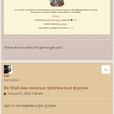
There are no rules! I'm gonna get you!
T
o
Quo
p
Yan
Site Admin
Re: Май има някакъв проблем във форума...
P
Tue Jul 07, 2026 1:49 am
o
s
t
Ще го погледнем утре сутрин.