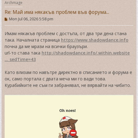
Archmage
Re: Май има някакъв проблем във форума...
P
Mon Jul 06, 2026 5:58 pm
o
s
t
Имам някакъв проблем с достъпа, от два три дена стана
така. Началната страница
https://www.shadowdance.info
почна да ме мрази на всички браузъри.
url-то става така
http://shadowdance.info/.within.website
... sedTime=43
Като влизам по навътре директно в списанието и форума е
ок, само портала с двата меча ми го вади това.
Курабийките не съм ги забранявал, не вярвайти на чибито.