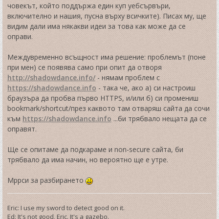
човекът, който поддържа един куп уебсървъри,
включително и нашия, пусна върху всичките). Писах му, ще
видим дали има някакви идеи за това как може да се
оправи.
Междувременно всъщност има решение: проблемът (поне
при мен) се появява само при опит да отворя
http://shadowdance.info/
- нямам проблем с
https://shadowdance.info
- така че, ако а) си настроиш
браузъра да пробва първо HTTPS, и/или б) си промениш
bookmark/shortcut/през каквото там отваряш сайта да сочи
към
https://shadowdance.info
...би трябвало нещата да се
оправят.
Ще се опитаме да подкараме и non-secure сайта, би
трябвало да има начин, но вероятно ще е утре.
Мррси за разбирането
Eric: I use my sword to detect good on it.
Ed: It's not good, Eric. It's a gazebo.