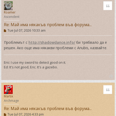
o
Quo
p
Roamer
Ascendent
Re: Май има някакъв проблем във форума...
P
Tue Jul 07, 2026 10:33 am
o
s
t
Проблемът с
http://shadowdance.info/
би трябвало да е
решен. Ако още има някакви проблеми с Anubis, казвайте.
Eric: I use my sword to detect good on it.
Ed: It's not good, Eric. It's a gazebo.
T
o
Quo
p
Martix
Archmage
Re: Май има някакъв проблем във форума...
P
Tue Jul 07, 2026 4:33 pm