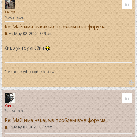
Quo
p
Xellos
Moderator
Re: Май има някакъв проблем във форума...
P
Fri May 02, 2025 9:49 am
o
s
t
Хиър уи гоу агейин
For those who come after...
T
o
Quo
p
Yan
Site Admin
Re: Май има някакъв проблем във форума...
P
Fri May 02, 2025 1:27 pm
o
s