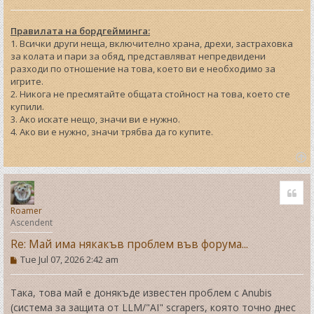
Правилата на бордгейминга:
1. Всички други неща, включително храна, дрехи, застраховка
за колата и пари за обяд, представляват непредвидени
разходи по отношение на това, което ви е необходимо за
игрите.
2. Никога не пресмятайте общата стойност на това, което сте
купили.
3. Ако искате нещо, значи ви е нужно.
4. Ако ви е нужно, значи трябва да го купите.
T
o
Quo
p
Roamer
Ascendent
Re: Май има някакъв проблем във форума...
P
Tue Jul 07, 2026 2:42 am
o
s
t
Така, това май е донякъде известен проблем с Anubis
(система за защита от LLM/"AI" scrapers, която точно днес