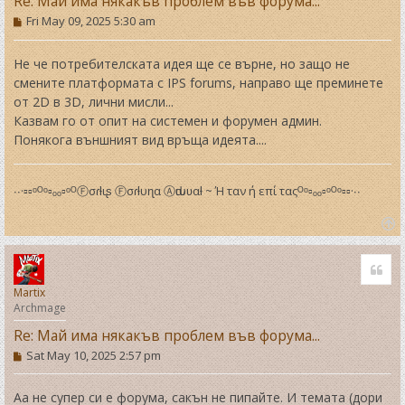
Re: Май има някакъв проблем във форума...
P
Fri May 09, 2025 5:30 am
o
s
t
Не че потребителската идея ще се върне, но защо не
смените платформата с IPS forums, направо ще преминете
от 2D в 3D, лични мисли...
Казвам го от опит на системен и форумен админ.
Понякога външният вид връща идеята....
∙∙·▫▫ᵒᴼᵒ▫ₒₒ▫ᵒᴼⒻσɾƚιʂ Ⓕσɾƚυɳα Ⓐԃιυʋαƚ ~ Ή ταν ή επί ταςᴼᵒ▫ₒₒ▫ᵒᴼᵒ▫▫·∙∙
T
o
Quo
p
Martix
Archmage
Re: Май има някакъв проблем във форума...
P
Sat May 10, 2025 2:57 pm
o
s
t
Аа не супер си е форума, сакън не пипайте. И темата (дори