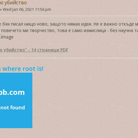
о убийство
»
Wed Jan 06, 2021 11:56 pm
 бях писал нищо ново, защото нямах идеи. Не е важно откъде ми
 повечето ми творчество, това е само измислица - без научна так
о убийство" - 14 страници PDF
 where root is!