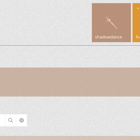
shadowdance
f
Search