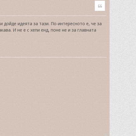
Quote
 дойде идеята за тази. По-интересното е, че за
ава. И не е с хепи енд, поне не и за главната