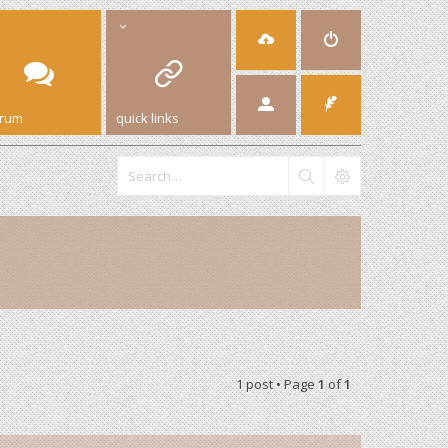
orum
quick links
1 post • Page
1
of
1