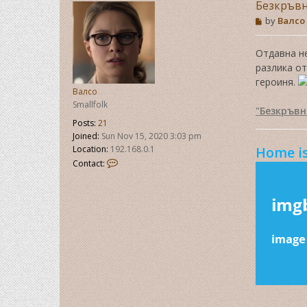
Безкръвн
P
by
Валсо
o
s
t
Отдавна не
разлика от
героиня.
Валсо
Smallfolk
"Безкръвн
Posts:
21
Joined:
Sun Nov 15, 2020 3:03 pm
Home is
Location:
192.168.0.1
C
Contact:
o
n
t
a
c
t
В
а
л
с
о