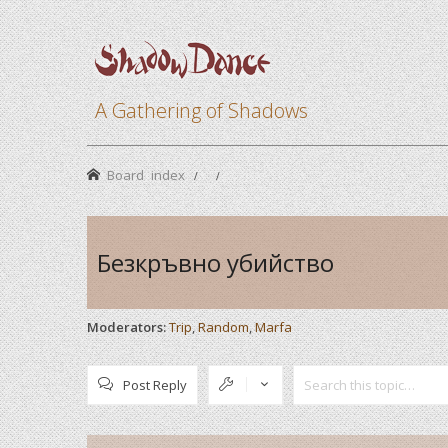
A Gathering of Shadows
Board index
Безкръвно убийство
Moderators:
Trip
,
Random
,
Marfa
Post Reply