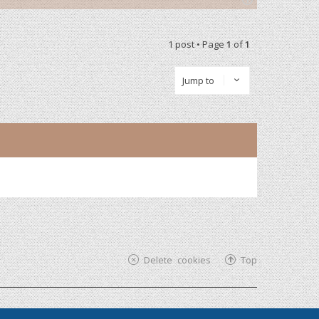
T
o
p
1 post • Page
1
of
1
Jump to
Delete cookies
Top