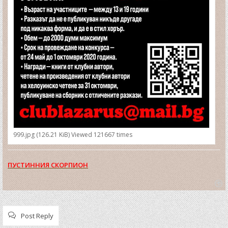
999.jpg (126.21 KiB) Viewed 121667 times
ПУСТИННИЯ СКОРПИОН
T
o
p
Post Reply