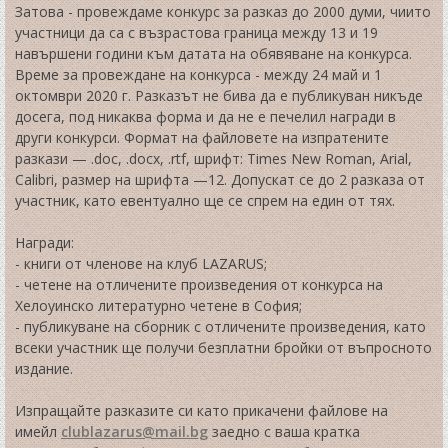
Затова - провеждаме конкурс за разказ до 2000 думи, чиито
участници да са с възрастова граница между 13 и 19
навършени години към датата на обявяване на конкурса.
Време за провеждане на конкурса - между 24 май и 1
октомври 2020 г. Разказът не бива да е публикуван никъде
досега, под никаква форма и да не е печелил награди в
други конкурси. Формат на файловете на изпратените
разкази — .doc, .docx, .rtf, шрифт: Times New Roman, Arial,
Calibri, размер на шрифта —12. Допускат се до 2 разказа от
участник, като евентуално ще се спрем на един от тях.
Награди:
- книги от членове на клуб LAZARUS;
- четене на отличените произведения от конкурса на
Хелоуинско литературно четене в София;
- публикуване на сборник с отличените произведения, като
всеки участник ще получи безплатни бройки от въпросното
издание.
Изпращайте разказите си като прикачени файлове на
имейл
clublazarus@mail.bg
заедно с ваша кратка