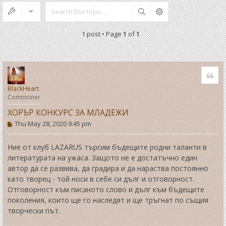
Search
1 post • Page
1
of
1
Quo
BlackHeart
Commoner
ХОРЪР КОНКУРС ЗА МЛАДЕЖИ
P
Thu May 28, 2020 9:45 pm
o
s
t
Ние от клуб LAZARUS търсим бъдещите родни таланти в
литературата на ужаса. Защото не е достатъчно един
автор да се развива, да градира и да нараства постоянно
като творец - той носи в себе си дълг и отговорност.
Отговорност към писаното слово и дълг към бъдещите
поколения, които ще го наследят и ще тръгнат по същия
творчески път.