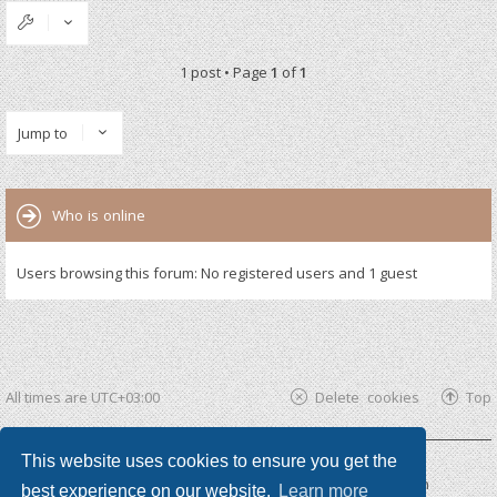
1 post • Page
1
of
1
Jump to
Who is online
Users browsing this forum: No registered users and 1 guest
All times are
UTC+03:00
Delete cookies
Top
This website uses cookies to ensure you get the
Powered by
phpBB ®
| phpBB3 theme by
KomiDesign
best experience on our website.
Learn more