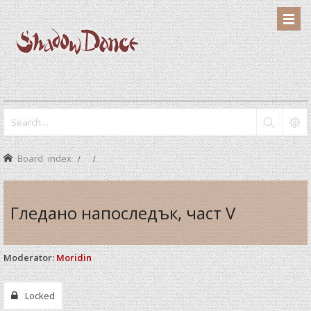
Board index
Гледано напоследък, част V
Moderator:
Moridin
Locked