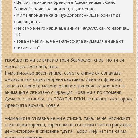
- Целият термин на френски е "десен аниме". Само
"аниме" значи - раздвижен, в движение.
- Ми те японците са си чуждопоклонници и обичат да
съкращават.
- Не само ние го наричаме аниме...
апропо
, как го наричаш
ти?
- Това намек ли е, че не-япноската анимация е една от
стихиите ти?
Изобщо не ми се влиза в този безмислен спор. Но ти си
много настоятелен, явно...
Няма никакър десен аниме, самото аниме си означава
оживяла или одухотворена картинка. Идва от френски,
защото първото масово разпространение на японската
анимация е свързано с Франция. Това ми е по спомени.
Думата е латинска, но ПРАКТИЧЕСКИ се налага така заради
френската връзка. Това е.
Анимацията отдавна не ми е стихия, така, че не. Японският
стил не ми харесва, харесвам почти всеки стил на рисуване,
демонстриран в списание "Дъга". Дори Пиф-четата са ми
много по приятни.