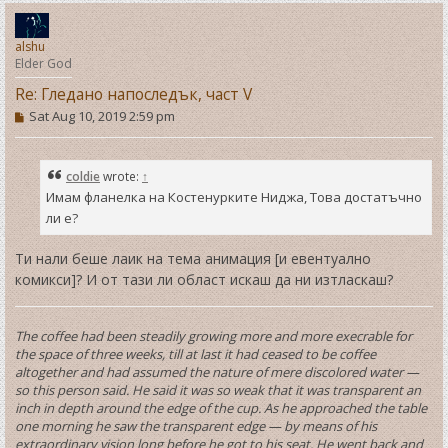
o
p
alshu
Elder God
Re: Гледано напоследък, част V
P
Sat Aug 10, 2019 2:59 pm
o
s
t
coldie
wrote:
↑
Имам фланелка на Костенурките Ниджа, Това достатъчно
ли е?
Ти нали беше лаик на тема анимация [и евентуално
комикси]? И от тази ли област искаш да ни изтласкаш?
The coffee had been steadily growing more and more execrable for
the space of three weeks, till at last it had ceased to be coffee
altogether and had assumed the nature of mere discolored water —
so this person said. He said it was so weak that it was transparent an
inch in depth around the edge of the cup. As he approached the table
one morning he saw the transparent edge — by means of his
extraordinary vision long before he got to his seat. He went back and