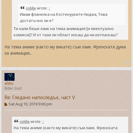
coldie
wrote:
↑
Имам фланелка на Костенурките Ниджа, Това
достатъчно ли е?
Ти нали беше лаик на тема анимация [и евентуално
комикси]? И от тази ли област искаш да ни изтласкаш?
На тема аниме (както му викате) съм лаик. Френската дума
за анимация...
T
o
p
alshu
Elder God
Re: Гледано напоследък, част V
P
Sat Aug 10, 2019 9:00 pm
o
s
t
coldie
wrote:
↑
На тема аниме (както му викате) съм лаик. Френската