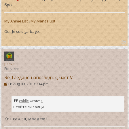
бро.
My Anime List
,
My Manga List
Oui. Je suis garbage.
T
o
p
penzata
Forsaken
Re: Гледано напоследък, част V
P
Fri Aug 09, 2019 9:14 pm
o
s
t
coldie
wrote:
↑
Стойте си лаици.
Кот кажеш,
младеж
!