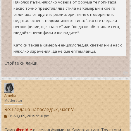
Няколко пъти, няколко човека от форума те попитаха,
какво точно представлява стила на Камерън и кое го
отличава от другите режисьори, ти не отговори нито
веднъж, освен с недомлъвки от типа: "ако сте гледали
негови филми, ще знаете" или "ко да ви обяснявам сега,
гледайте негов филм и ще видите".
Като си такава Камерън енциклопедия, светни ни и нас с
няколко изречения, да не сме ептем лаици.
Стойте си лаици.
T
o
p
Amelia
Moderator
Re: Гледано напоследък, част V
P
Fri Aug 09, 2019 9:10 pm
o
s
t
Само
@coldie
е гледал филми на Камерън тука. Тру стори,