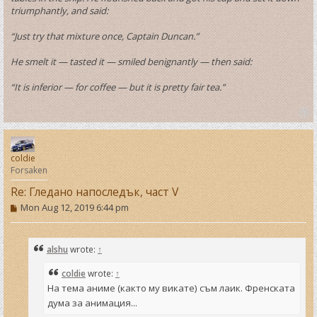
triumphantly, and said:
“Just try that mixture once, Captain Duncan.”
He smelt it — tasted it — smiled benignantly — then said:
“It is inferior — for coffee — but it is pretty fair tea.”
T
o
p
coldie
Forsaken
Re: Гледано напоследък, част V
P
Mon Aug 12, 2019 6:44 pm
o
s
t
alshu
wrote:
↑
coldie
wrote:
↑
На тема аниме (както му викате) съм лаик. Френската
дума за анимация...