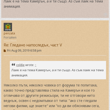
Лаик е на тема Камерън, а и ти също. Аз съм лаик на тема
анимация.
T
o
p
penzata
Forsaken
Re: Гледано напоследък, част V
P
Fri Aug 09, 2019 6:58 pm
o
s
t
coldie
wrote:
↑
Лаик е на тема Камерън, а и ти също. Аз съм лаик на тема
анимация.
Няколко пъти, няколко човека от форума те попитаха,
какво точно представлява стила на Камерън и кое го
отличава от другите режисьори, ти не отговори нито
веднъж, освен с недомлъвки от типа: "ако сте гледали
негови филми, ще знаете" или "ко да ви обяснявам сега,