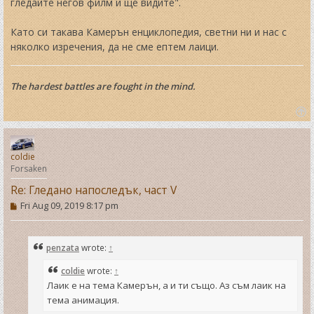
гледайте негов филм и ще видите".
Като си такава Камерън енциклопедия, светни ни и нас с
няколко изречения, да не сме ептем лаици.
The hardest battles are fought in the mind.
T
o
p
coldie
Forsaken
Re: Гледано напоследък, част V
P
Fri Aug 09, 2019 8:17 pm
o
s
t
penzata
wrote:
↑
coldie
wrote:
↑
Лаик е на тема Камерън, а и ти също. Аз съм лаик на
тема анимация.