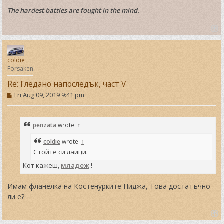
The hardest battles are fought in the mind.
T
o
p
coldie
Forsaken
Re: Гледано напоследък, част V
P
Fri Aug 09, 2019 9:41 pm
o
s
t
penzata
wrote:
↑
coldie
wrote:
↑
Стойте си лаици.
Кот кажеш,
младеж
!
Имам фланелка на Костенурките Ниджа, Това достатъчно
ли е?
T