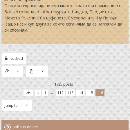
Относно екранизиране има много страхотни примерни от
близкото минало - Костенурките Нинджа, Плодчетата,
Мечето Ръкспин, Смърфовете, Смехораните, Ну Погоди
(защо не) и куп други за които сега няма да се напрягам да
си спомням.
T
o
p
Locked
1735 posts
1
…
112
113
114
115
116
Jump to
Who is online