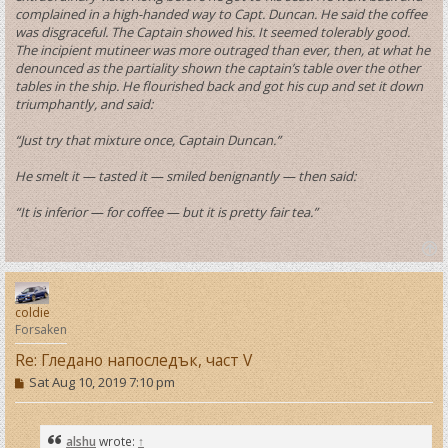
complained in a high-handed way to Capt. Duncan. He said the coffee
was disgraceful. The Captain showed his. It seemed tolerably good.
The incipient mutineer was more outraged than ever, then, at what he
denounced as the partiality shown the captain’s table over the other
tables in the ship. He flourished back and got his cup and set it down
triumphantly, and said:
“Just try that mixture once, Captain Duncan.”
He smelt it — tasted it — smiled benignantly — then said:
“It is inferior — for coffee — but it is pretty fair tea.”
T
o
p
coldie
Forsaken
Re: Гледано напоследък, част V
P
Sat Aug 10, 2019 7:10 pm
o
s
t
alshu
wrote:
↑