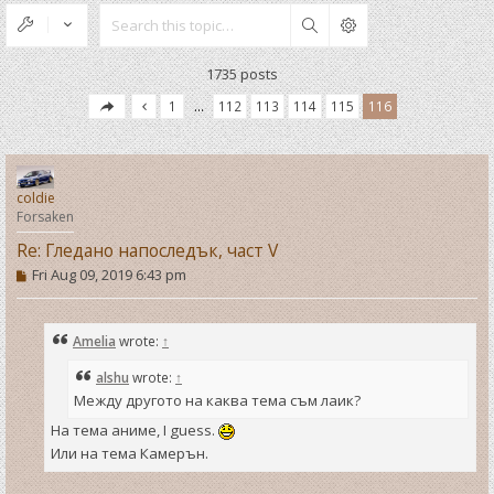
Search
1735 posts
1
…
112
113
114
115
116
coldie
Forsaken
Re: Гледано напоследък, част V
P
Fri Aug 09, 2019 6:43 pm
o
s
t
Amelia
wrote:
↑
alshu
wrote:
↑
Между другото на каква тема съм лаик?
На тема аниме, I guess.
Или на тема Камерън.