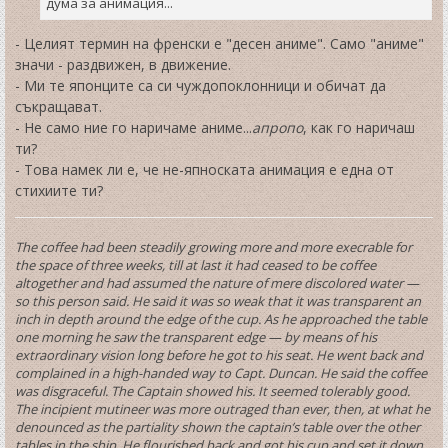
дума за анимация...
- Целият термин на френски е "десен аниме". Само "аниме"
значи - раздвижен, в движение.
- Ми те японците са си чуждопоклонници и обичат да
съкращават.
- Не само ние го наричаме аниме...
апропо
, как го наричаш
ти?
- Това намек ли е, че не-япноската анимация е една от
стихиите ти?
The coffee had been steadily growing more and more execrable for
the space of three weeks, till at last it had ceased to be coffee
altogether and had assumed the nature of mere discolored water —
so this person said. He said it was so weak that it was transparent an
inch in depth around the edge of the cup. As he approached the table
one morning he saw the transparent edge — by means of his
extraordinary vision long before he got to his seat. He went back and
complained in a high-handed way to Capt. Duncan. He said the coffee
was disgraceful. The Captain showed his. It seemed tolerably good.
The incipient mutineer was more outraged than ever, then, at what he
denounced as the partiality shown the captain’s table over the other
tables in the ship. He flourished back and got his cup and set it down