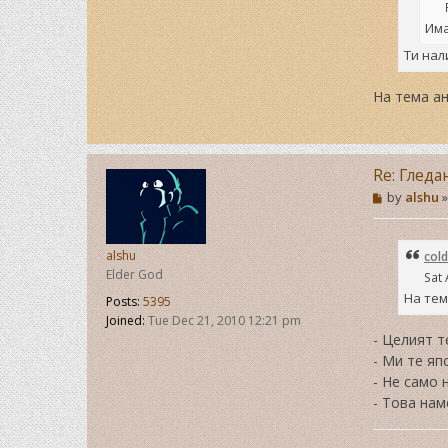
Има
Ти нал
На тема ан
Re: Гледа
P
by
alshu
o
s
t
alshu
cold
Elder God
Sat 
На тем
Posts:
5395
Joined:
Tue Dec 21, 2010 12:21 pm
- Целият т
- Ми те яп
- Не само 
- Това нам