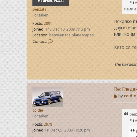
Fri 
Лаик е
penzata
Forsaken
Няколко пъ
Posts:
2891
другите ре
Joined:
Thu Dec 10, 2009 7:13 pm
или "ко да
Location:
between the planescapes
C
Contact:
o
Като си та
n
t
a
The hardest 
c
t
p
e
n
Re: Гледа
z
P
by
coldie
a
o
t
s
a
t
coldie
pen
Forsaken
Fri 
Posts:
2978
Joined:
Fri Dec 05, 2008 10:20 pm