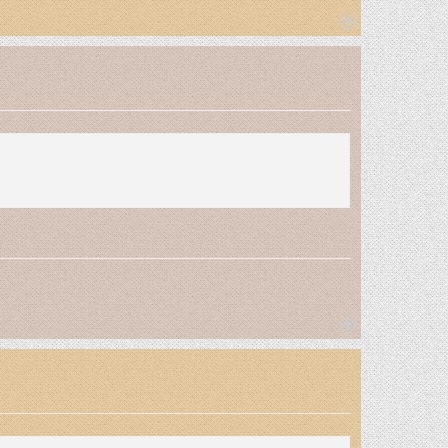
T
o
p
T
o
p