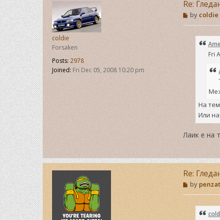
Re: Гледа
P
by
coldie
o
s
t
coldie
Ame
Forsaken
Fri 
Posts:
2978
Joined:
Fri Dec 05, 2008 10:20 pm
Меж
На тем
Или на
Лаик е на 
Re: Гледа
P
by
penza
o
s
t
cold