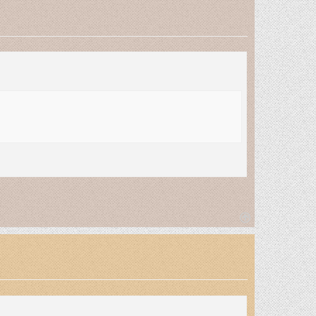
T
o
p