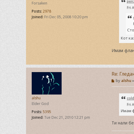
pen
Forsaken
z
Fri 
a
Posts:
2978
t
Joined:
Fri Dec 05, 2008 10:20 pm
a
Сто
Кот к
Имам флан
Re: Гледа
P
by
alshu
o
s
t
alshu
cold
Elder God
Fri 
Имам ф
Posts:
5395
Joined:
Tue Dec 21, 2010 12:21 pm
Ти нали бе