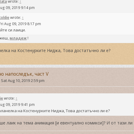
zata
wrote:
↑
Aug 09, 2019 9:14 pm
coldie
wrote:
↑
Fri Aug 09, 2019 8:17 pm
йте си лаици.
ажеш,
младеж
!
елка на Костенурките Ниджа, Това достатъчно ли е?
но напоследък, част V
»
Sat Aug 10, 2019 2:59 pm
ie
wrote:
↑
Aug 09, 2019 9:41 pm
ланелка на Костенурките Ниджа, Това достатъчно ли е?
ше лаик на тема анимация [и евентуално комикси]? И от тази ли