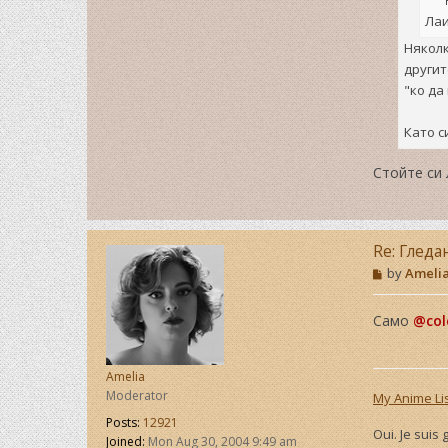
Лаи
Няколк
другит
"ко да
Като с
Стойте си 
Re: Гледа
P
by
Ameli
o
s
t
Само
@col
Amelia
Moderator
My Anime Li
Posts:
12921
Oui. Je suis
Joined:
Mon Aug 30, 2004 9:49 am