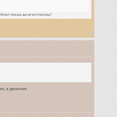
област искаш да ни изтласкаш?
T
o
p
ен, в движение.