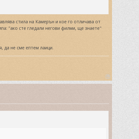
авлява стила на Камерън и кое го отличава от
па: "ако сте гледали негови филми, ще знаете"
, да не сме ептем лаици.
T
o
p