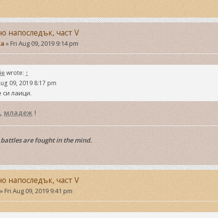
но напоследък, част V
ta
»
Fri Aug 09, 2019 9:14 pm
ie
wrote:
↑
Aug 09, 2019 8:17 pm
 си лаици.
,
младеж
!
battles are fought in the mind.
но напоследък, част V
»
Fri Aug 09, 2019 9:41 pm