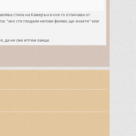
влява стила на Камерън и кое го отличава от
а: "ако сте гледали негови филми, ще знаете" или
, да не сме ептем лаици.
T
o
p