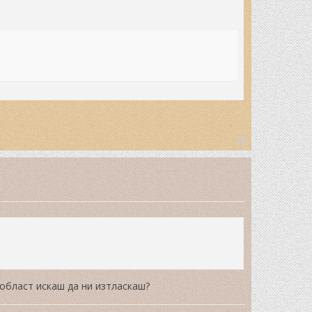
T
o
p
 област искаш да ни изтласкаш?