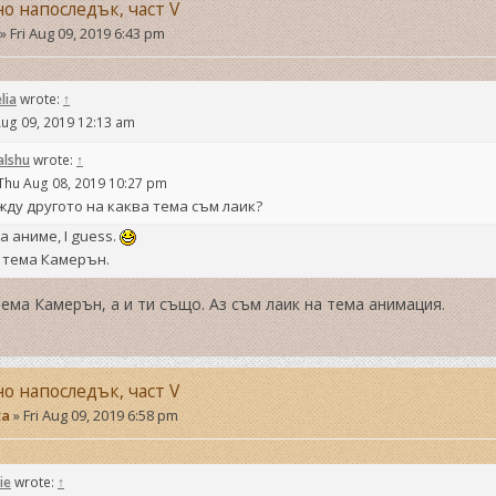
но напоследък, част V
»
Fri Aug 09, 2019 6:43 pm
lia
wrote:
↑
Aug 09, 2019 12:13 am
alshu
wrote:
↑
Thu Aug 08, 2019 10:27 pm
ду другото на каква тема съм лаик?
а аниме, I guess.
 тема Камерън.
тема Камерън, а и ти също. Аз съм лаик на тема анимация.
но напоследък, част V
ta
»
Fri Aug 09, 2019 6:58 pm
ie
wrote:
↑