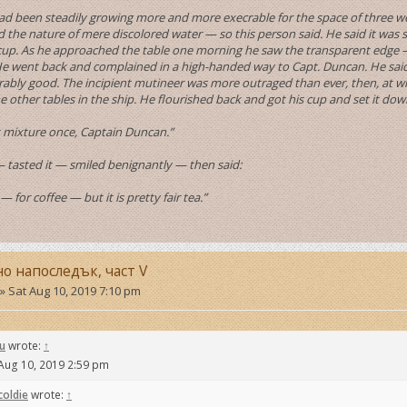
ad been steadily growing more and more execrable for the space of three weeks
the nature of mere discolored water — so this person said. He said it was 
cup. As he approached the table one morning he saw the transparent edge —
 He went back and complained in a high-handed way to Capt. Duncan. He said 
ably good. The incipient mutineer was more outraged than ever, then, at wh
he other tables in the ship. He flourished back and got his cup and set it do
at mixture once, Captain Duncan.”
— tasted it — smiled benignantly — then said:
r — for coffee — but it is pretty fair tea.”
но напоследък, част V
»
Sat Aug 10, 2019 7:10 pm
u
wrote:
↑
Aug 10, 2019 2:59 pm
coldie
wrote:
↑