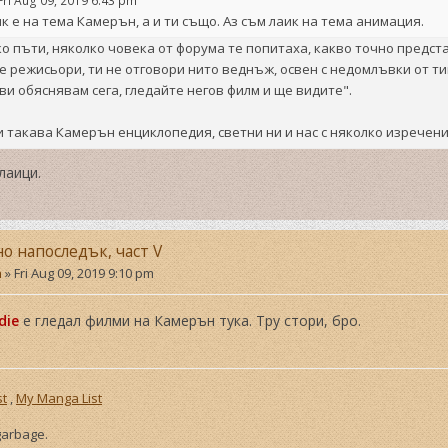
Fri Aug 09, 2019 6:43 pm
к е на тема Камерън, а и ти също. Аз съм лаик на тема анимация.
о пъти, няколко човека от форума те попитаха, какво точно предста
е режисьори, ти не отговори нито веднъж, освен с недомлъвки от тип
 ви обяснявам сега, гледайте негов филм и ще видите".
и такава Камерън енциклопедия, светни ни и нас с няколко изречения
лаици.
но напоследък, част V
a
»
Fri Aug 09, 2019 9:10 pm
die
е гледал филми на Камерън тука. Тру стори, бро.
st
,
My Manga List
 garbage.