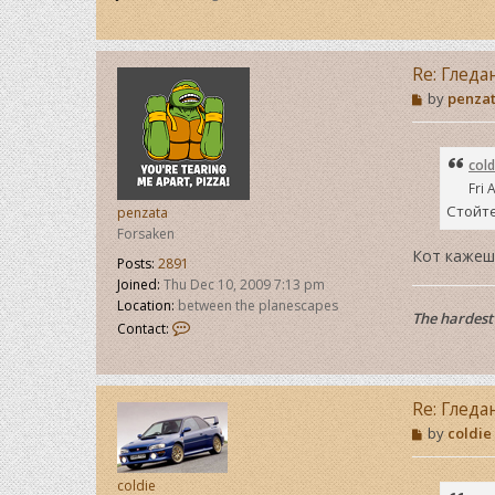
Re: Гледа
P
by
penza
o
s
t
cold
Fri 
Стойте
penzata
Forsaken
Кот кажеш
Posts:
2891
Joined:
Thu Dec 10, 2009 7:13 pm
Location:
between the planescapes
The hardest 
C
Contact:
o
n
t
a
Re: Гледа
c
P
by
coldie
t
o
p
s
e
t
coldie
n