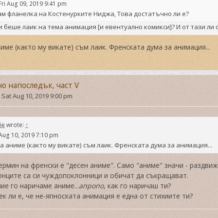
Fri Aug 09, 2019 9:41 pm
м фланелка на Костенурките Ниджа, Това достатъчно ли е?
и беше лаик на тема анимация [и евентуално комикси]? И от тази ли 
име (както му викате) съм лаик. Френската дума за анимация...
но напоследък, част V
»
Sat Aug 10, 2019 9:00 pm
ie
wrote:
↑
Aug 10, 2019 7:10 pm
а аниме (както му викате) съм лаик. Френската дума за анимация...
ермин на френски е "десен аниме". Само "аниме" значи - раздвиж
онците са си чуждопоклонници и обичат да съкращават.
ние го наричаме аниме...
апропо
, как го наричаш ти?
ек ли е, че не-япноската анимация е една от стихиите ти?