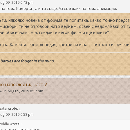
Aug 09, 2019 6:43 pm
 на тема Камерън, а и ти също. Аз съм лаик на тема анимация.
ти, няколко човека от форума те попитаха, какво точно предст
жисьори, ти не отговори нито веднъж, освен с недомлъвки от ти
 ви обяснявам сега, гледайте негов филм и ще видите".
кава Камерън енциклопедия, светни ни и нас с няколко изречения
battles are fought in the mind.
но напоследък, част V
»
Fri Aug 09, 2019 8:17 pm
zata
wrote:
↑
Aug 09, 2019 6:58 pm
coldie
wrote:
↑