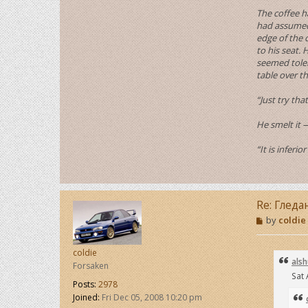
The coffee h
had assumed 
edge of the 
to his seat.
seemed toler
table over t
“Just try th
He smelt it 
“It is inferio
Re: Гледа
P
by
coldie
o
s
t
coldie
alsh
Forsaken
Sat 
Posts:
2978
Joined:
Fri Dec 05, 2008 10:20 pm