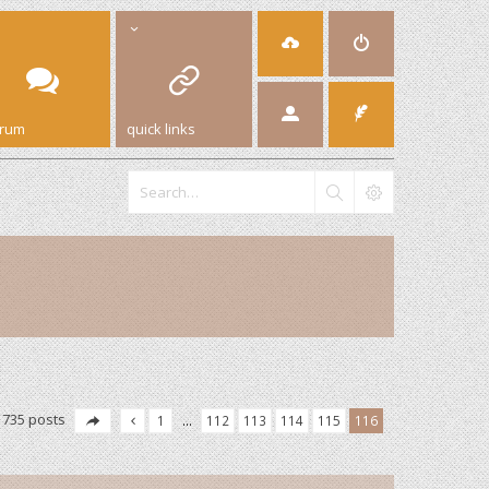
orum
quick links
1735 posts
1
…
112
113
114
115
116