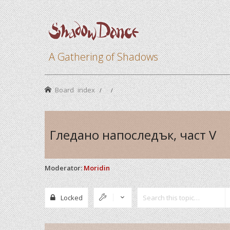
A Gathering of Shadows
Board index
Гледано напоследък, част V
Moderator:
Moridin
Locked