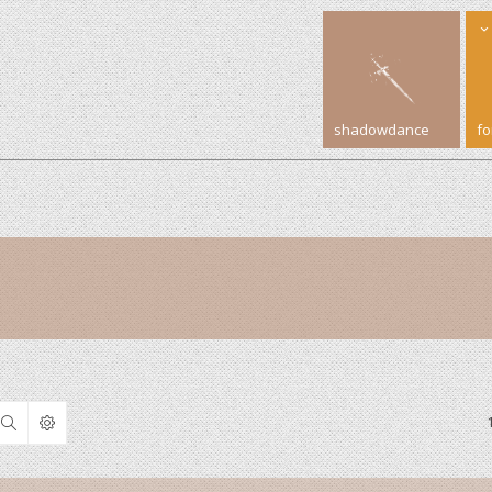
shadowdance
f
Search