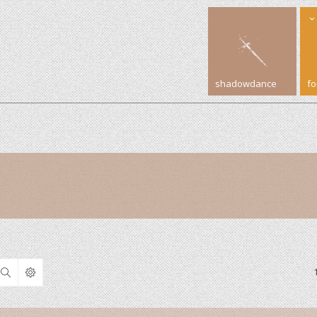
shadowdance
f
Search