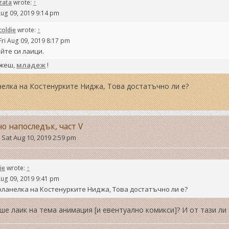
zata
wrote:
↑
Aug 09, 2019 9:14 pm
coldie
wrote:
↑
Fri Aug 09, 2019 8:17 pm
йте си лаици.
ажеш,
младеж
!
елка на Костенурките Ниджа, Това достатъчно ли е?
но напоследък, част V
»
Sat Aug 10, 2019 2:59 pm
ie
wrote:
↑
Aug 09, 2019 9:41 pm
ланелка на Костенурките Ниджа, Това достатъчно ли е?
ше лаик на тема анимация [и евентуално комикси]? И от тази ли