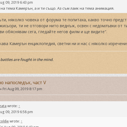
Aug 09, 2019 6:43 pm
 на тема Камерън, а и ти също. Аз съм лаик на тема анимация.
ти, няколко човека от форума те попитаха, какво точно предст
жисьори, ти не отговори нито веднъж, освен с недомлъвки от ти
 ви обяснявам сега, гледайте негов филм и ще видите".
кава Камерън енциклопедия, светни ни и нас с няколко изречения
battles are fought in the mind.
но напоследък, част V
»
Fri Aug 09, 2019 8:17 pm
zata
wrote:
↑
Aug 09, 2019 6:58 pm
coldie
wrote:
↑