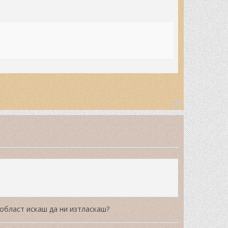
T
o
p
 област искаш да ни изтласкаш?