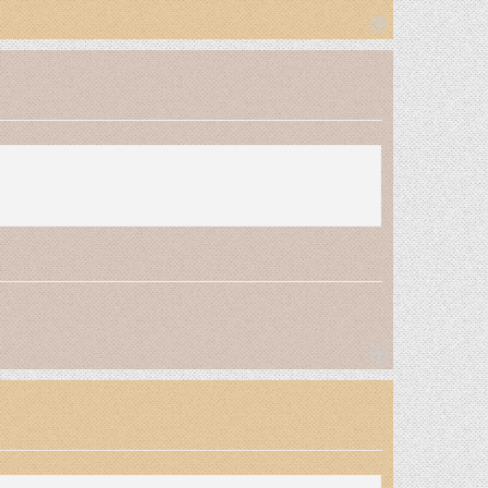
T
o
p
T
o
p