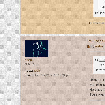
Има
Ти нал
На тема ан
Re: Гледа
P
by
alshu
o
s
t
alshu
cold
Elder God
Sat 
На тем
Posts:
5395
Joined:
Tue Dec 21, 2010 12:21 pm
- Целият т
- Ми те яп
- Не само 
- Това нам