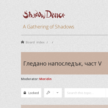
A Gathering of Shadows
Board index
Гледано напоследък, част V
Moderator:
Moridin
Locked