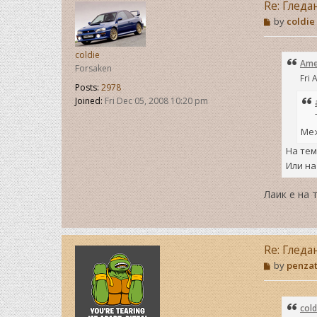
Re: Гледа
P
by
coldie
o
s
t
coldie
Ame
Forsaken
Fri 
Posts:
2978
Joined:
Fri Dec 05, 2008 10:20 pm
Меж
На тем
Или на
Лаик е на 
Re: Гледа
P
by
penza
o
s
t
cold