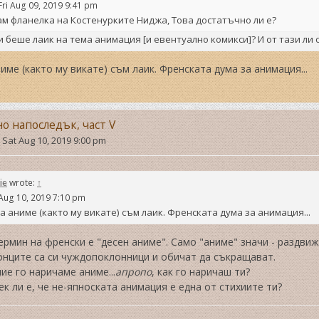
Fri Aug 09, 2019 9:41 pm
м фланелка на Костенурките Ниджа, Това достатъчно ли е?
и беше лаик на тема анимация [и евентуално комикси]? И от тази ли 
име (както му викате) съм лаик. Френската дума за анимация...
но напоследък, част V
»
Sat Aug 10, 2019 9:00 pm
ie
wrote:
↑
Aug 10, 2019 7:10 pm
а аниме (както му викате) съм лаик. Френската дума за анимация...
ермин на френски е "десен аниме". Само "аниме" значи - раздвиж
онците са си чуждопоклонници и обичат да съкращават.
ние го наричаме аниме...
апропо
, как го наричаш ти?
ек ли е, че не-япноската анимация е една от стихиите ти?