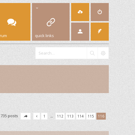
orum
quick links
1735 posts
1
…
112
113
114
115
116