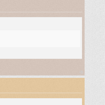
T
o
p