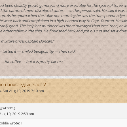
ad been steadily growing more and more execrable for the space of three weeks
the nature of mere discolored water — so this person said. He said it was 
cup. As he approached the table one morning he saw the transparent edge —
 He went back and complained in a high-handed way to Capt. Duncan. He said 
ably good. The incipient mutineer was more outraged than ever, then, at wh
he other tables in the ship. He flourished back and got his cup and set it do
at mixture once, Captain Duncan.”
— tasted it — smiled benignantly — then said:
r — for coffee — but it is pretty fair tea.”
но напоследък, част V
»
Sat Aug 10, 2019 7:10 pm
u
wrote:
↑
Aug 10, 2019 2:59 pm
coldie
wrote:
↑