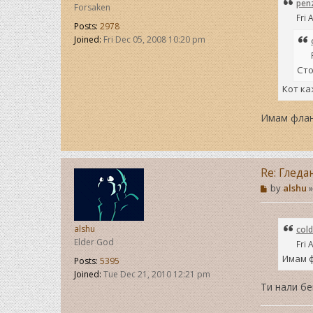
pen
Forsaken
z
Fri 
a
Posts:
2978
t
Joined:
Fri Dec 05, 2008 10:20 pm
a
Сто
Кот к
Имам флан
Re: Гледа
P
by
alshu
o
s
t
alshu
cold
Elder God
Fri 
Имам ф
Posts:
5395
Joined:
Tue Dec 21, 2010 12:21 pm
Ти нали бе