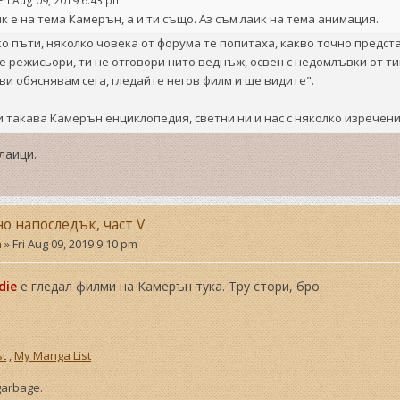
Fri Aug 09, 2019 6:43 pm
к е на тема Камерън, а и ти също. Аз съм лаик на тема анимация.
о пъти, няколко човека от форума те попитаха, какво точно предста
е режисьори, ти не отговори нито веднъж, освен с недомлъвки от тип
 ви обяснявам сега, гледайте негов филм и ще видите".
и такава Камерън енциклопедия, светни ни и нас с няколко изречения
лаици.
но напоследък, част V
a
»
Fri Aug 09, 2019 9:10 pm
die
е гледал филми на Камерън тука. Тру стори, бро.
st
,
My Manga List
 garbage.