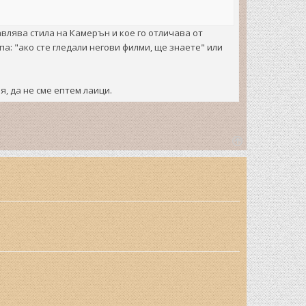
влява стила на Камерън и кое го отличава от
а: "ако сте гледали негови филми, ще знаете" или
, да не сме ептем лаици.
T
o
p