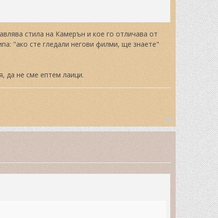
авлява стила на Камерън и кое го отличава от
па: "ако сте гледали негови филми, ще знаете"
, да не сме ептем лаици.
T
o
p