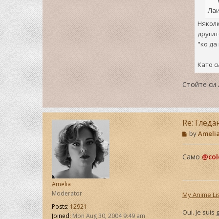
Лаи
Няколк
другит
"ко да
Като с
Стойте си 
Re: Гледа
P
by
Ameli
o
s
t
Само
@col
Amelia
Moderator
My Anime Li
Posts:
12921
Oui. Je suis
Joined:
Mon Aug 30, 2004 9:49 am