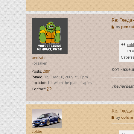
Re: Гледа
P
by
penza
o
s
t
cold
Fri 
Стойте
penzata
Forsaken
Кот кажеш
Posts:
2891
Joined:
Thu Dec 10, 2009 7:13 pm
Location:
between the planescapes
The hardest 
C
Contact:
o
n
t
a
Re: Гледа
c
P
by
coldie
t
o
p
s
e
t
coldie
n