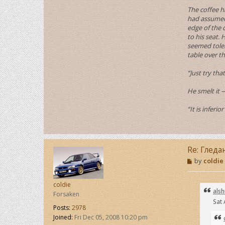
The coffee h
had assumed 
edge of the 
to his seat.
seemed toler
table over t
“Just try th
He smelt it 
“It is inferio
Re: Гледа
P
by
coldie
o
s
t
coldie
alsh
Forsaken
Sat 
Posts:
2978
Joined:
Fri Dec 05, 2008 10:20 pm