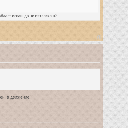
област искаш да ни изтласкаш?
T
o
p
ен, в движение.