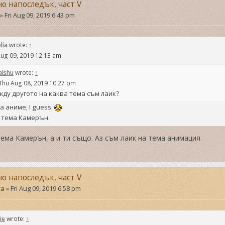
но напоследък, част V
»
Fri Aug 09, 2019 6:43 pm
lia
wrote:
↑
Aug 09, 2019 12:13 am
alshu
wrote:
↑
Thu Aug 08, 2019 10:27 pm
ду другото на каква тема съм лаик?
а аниме, I guess.
 тема Камерън.
тема Камерън, а и ти също. Аз съм лаик на тема анимация.
но напоследък, част V
ta
»
Fri Aug 09, 2019 6:58 pm
ie
wrote:
↑