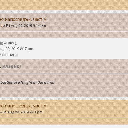
но напоследък, част V
ta
»
Fri Aug 09, 2019 9:14 pm
ie
wrote:
↑
Aug 09, 2019 8:17 pm
 си лаици.
,
младеж
!
battles are fought in the mind.
но напоследък, част V
»
Fri Aug 09, 2019 9:41 pm