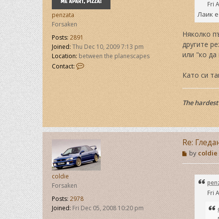
Fri 
Лаик е
penzata
Forsaken
Няколко пъ
Posts:
2891
другите ре
Joined:
Thu Dec 10, 2009 7:13 pm
или "ко да
Location:
between the planescapes
C
Contact:
o
Като си та
n
t
a
The hardest 
c
t
p
e
n
Re: Гледа
z
P
by
coldie
a
o
t
s
a
t
coldie
pen
Forsaken
Fri 
Posts:
2978
Joined:
Fri Dec 05, 2008 10:20 pm