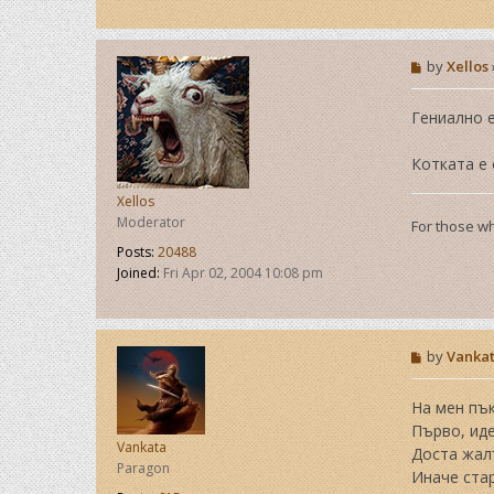
P
by
Xellos
o
s
t
Гениално е
Котката е
Xellos
Moderator
For those wh
Posts:
20488
Joined:
Fri Apr 02, 2004 10:08 pm
P
by
Vanka
o
s
t
На мен пък
Първо, иде
Vankata
Доста жалъ
Paragon
Иначе стар