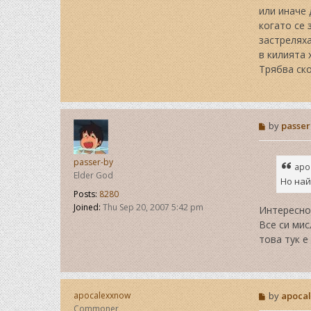
или иначе 
когато се 
застреляха
в килията 
Трябва ско
P
by
passer
o
s
t
passer-by
apo
Elder God
Но най
Posts:
8280
Joined:
Thu Sep 20, 2007 5:42 pm
Интересно.
Все си мис
това тук е
P
apocalexxnow
by
apoca
o
Commoner