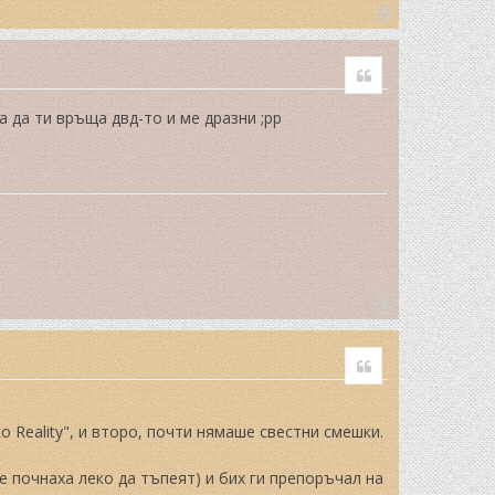
T
o
Quote
p
а да ти връща двд-то и ме дразни ;рр
T
o
Quote
p
 Reality", и второ, почти нямаше свестни смешки.
е почнаха леко да тъпеят) и бих ги препоръчал на