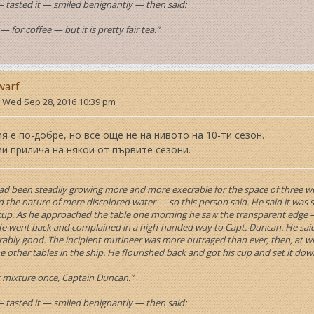
— tasted it — smiled benignantly — then said:
r — for coffee — but it is pretty fair tea.”
warf
»
Wed Sep 28, 2016 10:39 pm
я е по-добре, но все още не на нивото на 10-ти сезон.
и прилича на някои от първите сезони.
ad been steadily growing more and more execrable for the space of three weeks
the nature of mere discolored water — so this person said. He said it was 
cup. As he approached the table one morning he saw the transparent edge —
 He went back and complained in a high-handed way to Capt. Duncan. He said 
ably good. The incipient mutineer was more outraged than ever, then, at wh
he other tables in the ship. He flourished back and got his cup and set it do
at mixture once, Captain Duncan.”
— tasted it — smiled benignantly — then said: