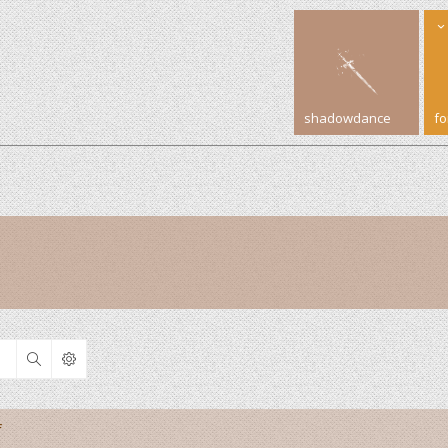
shadowdance
f
Search
f