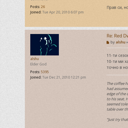
s
t
Posts:
26
Прав си, н
Joined:
Tue Apr 20, 2010 6:07 pm
Re: Red D
P
by
alshu
o
s
t
11-ти сезо
alshu
10-ти ми х
Elder God
точно в но
Posts:
5395
Joined:
Tue Dec 21, 2010 12:21 pm
The coffee h
had assumed 
edge of the 
to his seat.
seemed toler
table over t
“Just try th