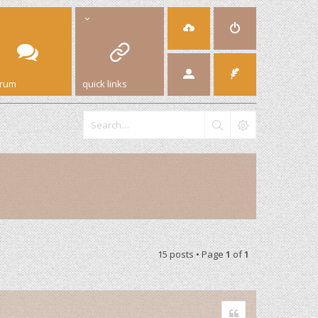
orum
quick links
15 posts • Page
1
of
1
Quote