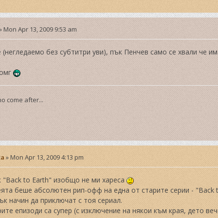
»
Mon Apr 13, 2009 9:53 am
 (негледаемо без субтитри уви), пък Пенчев само се хвали че им
 омг
o come after...
ta
»
Mon Apr 13, 2009 4:13 pm
 "Back to Earth" изобщо не ми хареса
ята беше абсолютен рип-офф на една от старите серии - "Back to
к начин да приключат с тоя сериал.
ите епизоди са супер (с изключение на някои към края, дето веч