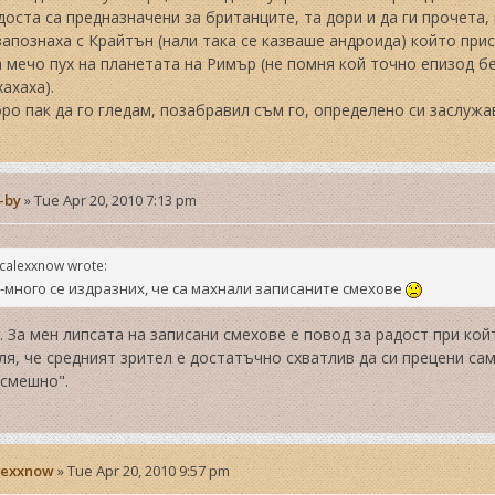
доста са предназначени за британците, та дори и да ги прочета,
запознаха с Крайтън (нали така се казваше андроида) който при
 мечо пух на планетата на Римър (не помня кой точно епизод б
хахаха).
ро пак да го гледам, позабравил съм го, определено си заслуж
-by
»
Tue Apr 20, 2010 7:13 pm
calexxnow wrote:
-много се издразних, че са махнали записаните смехове
 За мен липсата на записани смехове е повод за радост при койт
ля, че средният зрител е достатъчно схватлив да си прецени сам 
 смешно".
lexxnow
»
Tue Apr 20, 2010 9:57 pm