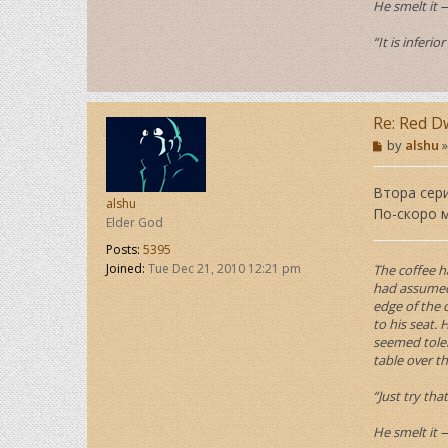
He smelt it 
“It is inferio
Re: Red D
P
by
alshu
o
s
t
Втора сери
alshu
По-скоро м
Elder God
Posts:
5395
Joined:
Tue Dec 21, 2010 12:21 pm
The coffee h
had assumed 
edge of the 
to his seat.
seemed toler
table over t
“Just try th
He smelt it 