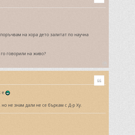
епоръчвам на хора дето залитат по научна
 го говорили на живо?
T
o
Quote
p
к е
 но не знам дали не се бъркам с Д-р Ху.