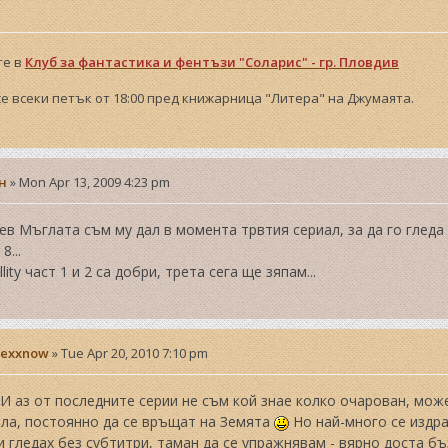
те в
Клуб за фантастика и фентъзи "Соларис" - гр. Пловдив
е всеки петък от 18:00 пред книжарница "Литера" на Джумаята.
н
»
Mon Apr 13, 2009 4:23 pm
ев Мъглата съм му дал в момента трвтия сериал, за да го гледа 
8...
llity част 1 и 2 са добри, трета сега ще зяпам...
lexxnow
»
Tue Apr 20, 2010 7:10 pm
И аз от последните серии не съм кой знае колко очарован, мож
ила, постоянно да се връщат на Земята
Но най-много се издра
и гледах без субтитри, таман да се упражнявам - вярно доста бъ