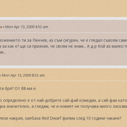
н
»
Mon Apr 13, 2009 4:52 am
ожението ти за Пенчев, аз съм сигурен, че е гледал съвсем сам
 за как е? ще си призная, че свсем не знам... А д-р Кой аз малк
м...
»
Mon Apr 13, 2009 8:53 am
та бря? От 88-ма е.
 определено е от най-добрите сай-фай комедии, а сай-фаи като
на значително, а гледам, че и новият не получава много ласкав
лезе накрая, заебаха Red Dwarf филма след 10 години чакане?