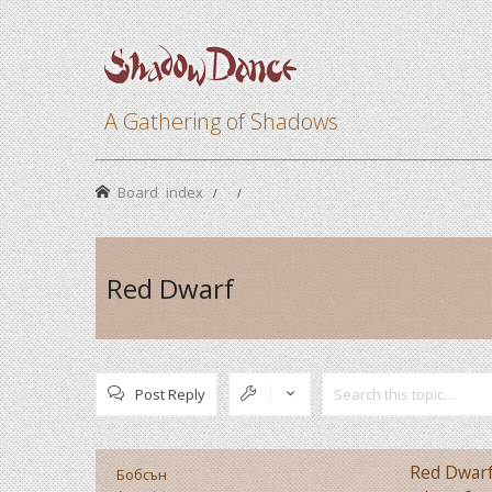
A Gathering of Shadows
Board index
Red Dwarf
Post Reply
Red Dwar
Бобсън