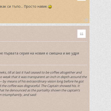
якак си тъпо... Просто навик
T
o
Quote
p
оне първата серия на новия е смешна и ме удря
, till at last it had ceased to be coffee altogether and
so weak that it was transparent an inch in depth around the
 by means of his extraordinary vision long before he got
the coffee was disgraceful. The Captain showed his. It
at he denounced as the partiality shown the captain’s
wn triumphantly, and said: