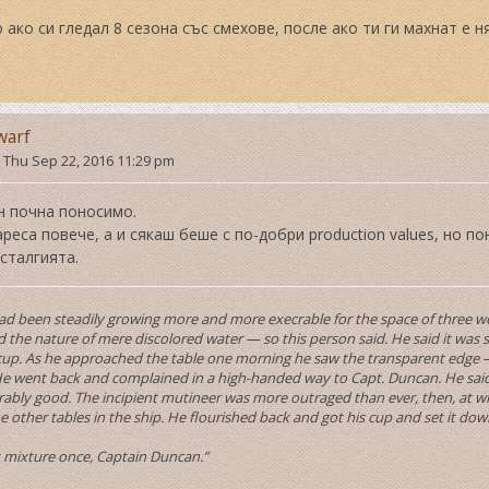
о ако си гледал 8 сезона със смехове, после ако ти ги махнат е н
warf
»
Thu Sep 22, 2016 11:29 pm
н почна поносимо.
ареса повече, а и сякаш беше с по-добри production values, но п
сталгията.
ad been steadily growing more and more execrable for the space of three weeks
the nature of mere discolored water — so this person said. He said it was 
cup. As he approached the table one morning he saw the transparent edge —
 He went back and complained in a high-handed way to Capt. Duncan. He said 
ably good. The incipient mutineer was more outraged than ever, then, at wh
he other tables in the ship. He flourished back and got his cup and set it do
at mixture once, Captain Duncan.”