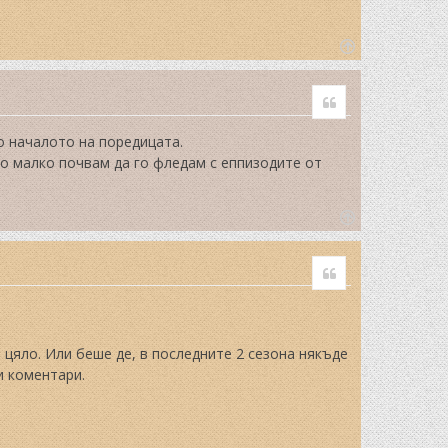
T
o
Quote
p
о началото на поредицата.
о по малко почвам да го фледам с еппизодите от
T
o
Quote
p
 цяло. Или беше де, в последните 2 сезона някъде
и коментари.