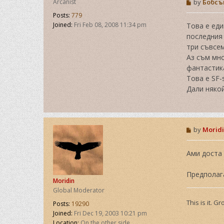
P
Arcanist
by
Бобсъ
o
Posts:
779
s
t
Joined:
Fri Feb 08, 2008 11:34 pm
Това е еди
последния 
три съвсем
Аз съм мно
фантастика
Това е SF-s
Дали някой
P
by
Morid
o
s
t
Ами доста 
Предполага
Moridin
Global Moderator
This is it. G
Posts:
19290
Joined:
Fri Dec 19, 2003 10:21 pm
Location:
On the other side