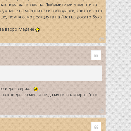
 пак няма да ги схвана. Любимите ми моменти са
служваше на мъртвите си господарки, както и като
еше, помня само реакцията на Листър докато бяха
ава второ гледане
T
o
Quote
p
о и да е сериал.
на кое да се смее, а не да му сигнализират "ето
T
o
Quote
p