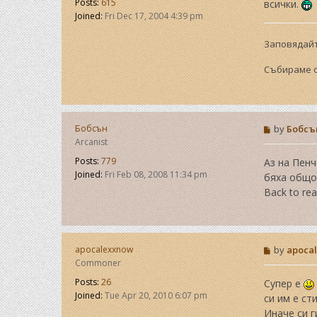
Posts:
615
всички.
Joined:
Fri Dec 17, 2004 4:39 pm
Заповядай
Събираме с
P
Бобсън
by
Бобсъ
o
Arcanist
s
t
Posts:
779
Аз на Пенч
Joined:
Fri Feb 08, 2008 11:34 pm
бяха общо 
Back to rea
P
apocalexxnow
by
apoca
o
Commoner
s
t
Posts:
26
Супер е
Joined:
Tue Apr 20, 2010 6:07 pm
си им е ст
Иначе си г