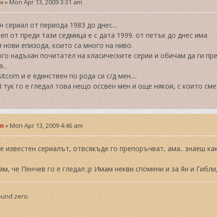
н
»
Mon Apr 13, 2009 3:31 am
н сериал от периода 1983 до днес...
еп от преди тази седмица е с дата 1999. от петък до днес има
 нови епизода, които са много на ниво.
го надъхан почитател на класическите серии и обичам да ги пр
...
itcom и е единствен по рода си с/д мен....
 тук го е гледал това нещо оссвен мен и още някои, с които сме
in
»
Mon Apr 13, 2009 4:46 am
е известен сериалът, отвсякъде го препоръчват, ама.. знаеш ка
м, че Пенчев го е гледал ;р Имам некви спомени и за Ян и Гибли,
round zero.