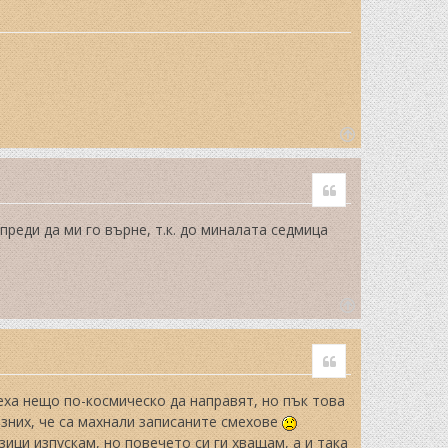
T
o
Quote
p
преди да ми го върне, т.к. до миналата седмица
T
o
Quote
p
еха нещо по-космическо да направят, но пък това
зних, че са махнали записаните смехове
зици изпускам, но повечето си ги хващам, а и така