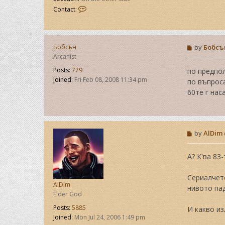
C
Contact:
o
n
t
a
P
Бобсън
by
Бобсъ
c
o
Arcanist
t
s
M
t
Posts:
779
по предпол
o
Joined:
Fri Feb 08, 2008 11:34 pm
по въпроса
r
60те г наса
i
d
i
n
P
by
AlDim
o
s
t
А? К'ва 83-
Сериалчето
AlDim
нивото пад
Elder God
Posts:
5885
И какво из
Joined:
Mon Jul 24, 2006 1:49 pm