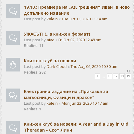
19.10.: Премиера на „Аз, грешният Иван“ в ново
допълнено издание
Last post by
kalein
«
Tue Oct 13, 2020 11:14 am
УЖАСЪТ! (...в книжен формат)
Last post by
aiva
«
Fri Oct 02, 2020 12:48 pm
Replies:
11
Книжен клуб за новели
Last post by
Dark Cloud
«
Thu Aug 06, 2020 10:30 am
Replies:
282
1
…
16
17
18
19
Електронно издание на „Приказка за
магьосници, физици и дракон“
Last post by
kalein
«
Mon Jun 22, 2020 10:17 am
Replies:
1
Книжен клуб за новели: A Year and a Day in Old
Theradan - Скот Линч