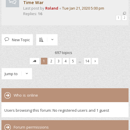
Time War
Last post by
Roland
«
Tue Jan 21, 2020 5:00 pm
Replies:
16
1
2
New Topic
697 topics
1
2
3
4
5
…
14
Jump to
Who is online
Users browsing this forum: No registered users and 1 guest
Forum permissions