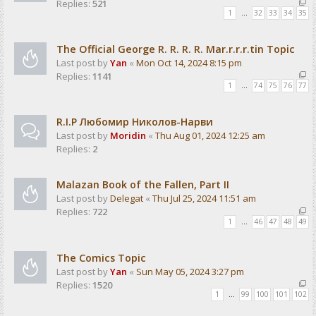
Replies:
521
1
…
32
33
34
35
The Official George R. R. R. R. Mar.r.r.r.tin Topic
Last post by
Yan
«
Mon Oct 14, 2024 8:15 pm
Replies:
1141
1
…
74
75
76
77
R.I.P Любомир Николов-Нарви
Last post by
Moridin
«
Thu Aug 01, 2024 12:25 am
Replies:
2
Malazan Book of the Fallen, Part II
Last post by
Delegat
«
Thu Jul 25, 2024 11:51 am
Replies:
722
1
…
46
47
48
49
The Comics Topic
Last post by
Yan
«
Sun May 05, 2024 3:27 pm
Replies:
1520
1
…
99
100
101
102