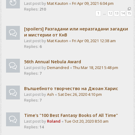
Last post by
Mat Kauton
«
Fri Apr 09, 2021 6:04 pm
Replies:
210
1
…
12
13
14
15
[spoilers] Разгадани или неразгадани загадки
и мистерии от КнВ
Last post by
Mat Kauton
«
Fri Apr 09, 2021 12:38 am
Replies:
6
56th Annual Nebula Award
Last post by
Demandred
«
Thu Mar 18, 2021 5:48 pm
Replies:
7
Вълшебното творчество на Джоан Харис
Last post by
Ash
«
Sat Dec 26, 2020 4:10 pm
Replies:
7
Time's "100 Best Fantasy Books of All Time"
Last post by
Roland
«
Tue Oct 20, 2020 8:50 am
Replies:
14