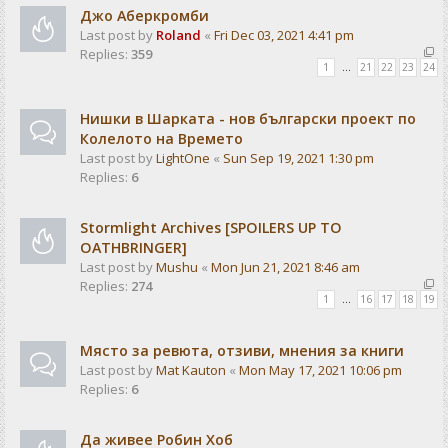
Джо Аберкромби
Last post by
Roland
«
Fri Dec 03, 2021 4:41 pm
Replies:
359
1
…
21
22
23
24
Нишки в Шарката - нов български проект по
Колелото на Времето
Last post by
LightOne
«
Sun Sep 19, 2021 1:30 pm
Replies:
6
Stormlight Archives [SPOILERS UP TO
OATHBRINGER]
Last post by
Mushu
«
Mon Jun 21, 2021 8:46 am
Replies:
274
1
…
16
17
18
19
Място за ревюта, отзиви, мнения за книги
Last post by
Mat Kauton
«
Mon May 17, 2021 10:06 pm
Replies:
6
Да живее Робин Хоб