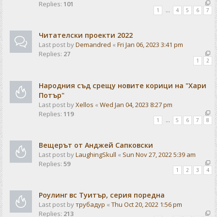
Replies:
101
1
…
4
5
6
7
Читателски проекти 2022
Last post by
Demandred
«
Fri Jan 06, 2023 3:41 pm
Replies:
27
1
2
Народния съд срещу новите корици на "Хари
Потър"
Last post by
Xellos
«
Wed Jan 04, 2023 8:27 pm
Replies:
119
1
…
5
6
7
8
Вещерът от Анджей Сапковски
Last post by
LaughingSkull
«
Sun Nov 27, 2022 5:39 am
Replies:
59
1
2
3
4
Роулинг вс Туитър, серия поредна
Last post by
трубадур
«
Thu Oct 20, 2022 1:56 pm
Replies:
213