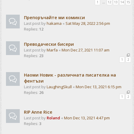
1
…
12
13
14
15
Препоръчайте ми комикси
Last post by
hakama
«
Sat May 28, 2022 2:56 pm
Replies:
12
Преводачески бисери
Last post by
Marfa
«
Mon Dec 27, 2021 11:07 am
Replies:
23
1
2
Наоми Новик - различната писателка на
фентъзи
Last post by
LaughingSkull
«
Mon Dec 13, 2021 6:15 pm
Replies:
26
1
2
RIP Anne Rice
Last post by
Roland
«
Mon Dec 13, 2021 4:47 pm
Replies:
3