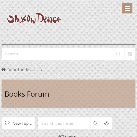
Board index
Books Forum
New Topic
Search
697 topics