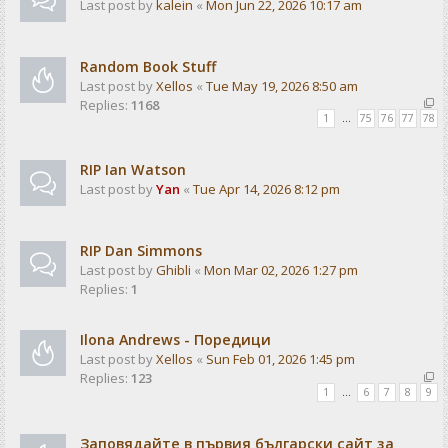
Last post by
kalein
«
Mon Jun 22, 2026 10:17 am
Random Book Stuff
Last post by
Xellos
«
Tue May 19, 2026 8:50 am
Replies:
1168
1
…
75
76
77
78
RIP Ian Watson
Last post by
Yan
«
Tue Apr 14, 2026 8:12 pm
RIP Dan Simmons
Last post by
Ghibli
«
Mon Mar 02, 2026 1:27 pm
Replies:
1
Ilona Andrews - Поредици
Last post by
Xellos
«
Sun Feb 01, 2026 1:45 pm
Replies:
123
1
…
6
7
8
9
Заповядайте в първия български сайт за