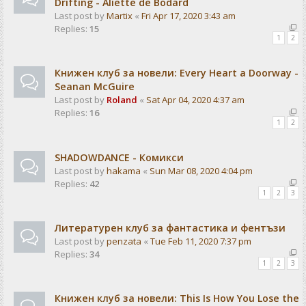
Drifting - Aliette de Bodard
Last post by
Martix
«
Fri Apr 17, 2020 3:43 am
Replies:
15
1
2
Книжен клуб за новели: Every Heart a Doorway -
Seanan McGuire
Last post by
Roland
«
Sat Apr 04, 2020 4:37 am
Replies:
16
1
2
SHADOWDANCE - Комикси
Last post by
hakama
«
Sun Mar 08, 2020 4:04 pm
Replies:
42
1
2
3
Литературен клуб за фантастика и фентъзи
Last post by
penzata
«
Tue Feb 11, 2020 7:37 pm
Replies:
34
1
2
3
Книжен клуб за новели: This Is How You Lose the