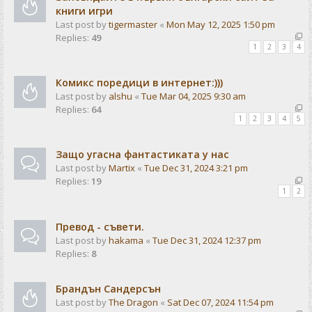
книги игри
Last post by
tigermaster
«
Mon May 12, 2025 1:50 pm
Replies:
49
1
2
3
4
Комикс поредици в интернет:)))
Last post by
alshu
«
Tue Mar 04, 2025 9:30 am
Replies:
64
1
2
3
4
5
Защо угасна фантастиката у нас
Last post by
Martix
«
Tue Dec 31, 2024 3:21 pm
Replies:
19
1
2
Превод - съвети.
Last post by
hakama
«
Tue Dec 31, 2024 12:37 pm
Replies:
8
Брандън Сандерсън
Last post by
The Dragon
«
Sat Dec 07, 2024 11:54 pm