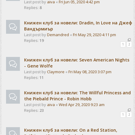
Last post by
aiva
«
Fri Jun 05, 2020 4:42 pm
Replies:
8
Книжен клуб за новели: Dradin, In Love на Джеф
Вандърмиър
Last post by
Demandred
«
Fri May 29, 2020 4:11 pm
Replies:
19
1
2
Книжен клуб за новели: Seven American Nights
- Gene Wolfe
Last post by
Claymore
«
Fri May 08, 2020 3:07 pm
Replies:
11
Книжен клуб за новели: The Willful Princess and
the Piebald Prince - Robin Hobb
Last post by
aiva
«
Wed Apr 29, 2020 9:23 am
Replies:
23
1
2
Книжен клуб за новели: On a Red Station,