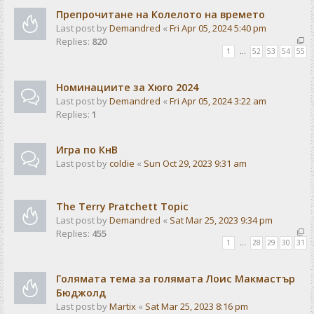
Препрочитане на Колелото на времето
Last post by
Demandred
«
Fri Apr 05, 2024 5:40 pm
Replies:
820
1
…
52
53
54
55
Номинациите за Хюго 2024
Last post by
Demandred
«
Fri Apr 05, 2024 3:22 am
Replies:
1
Игра по КнВ
Last post by
coldie
«
Sun Oct 29, 2023 9:31 am
The Terry Pratchett Topic
Last post by
Demandred
«
Sat Mar 25, 2023 9:34 pm
Replies:
455
1
…
28
29
30
31
Голямата тема за голямата Лоис Макмастър
Бюджолд
Last post by
Martix
«
Sat Mar 25, 2023 8:16 pm