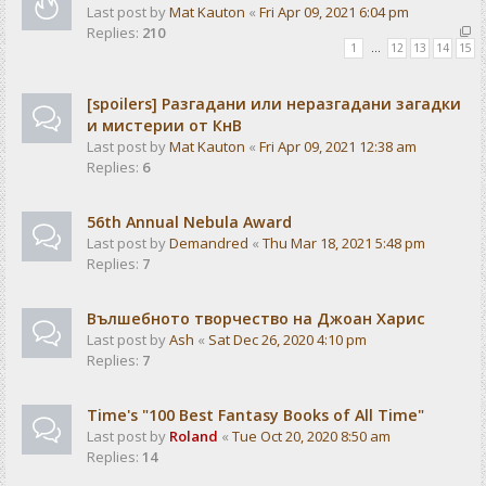
Last post by
Mat Kauton
«
Fri Apr 09, 2021 6:04 pm
Replies:
210
1
…
12
13
14
15
[spoilers] Разгадани или неразгадани загадки
и мистерии от КнВ
Last post by
Mat Kauton
«
Fri Apr 09, 2021 12:38 am
Replies:
6
56th Annual Nebula Award
Last post by
Demandred
«
Thu Mar 18, 2021 5:48 pm
Replies:
7
Вълшебното творчество на Джоан Харис
Last post by
Ash
«
Sat Dec 26, 2020 4:10 pm
Replies:
7
Time's "100 Best Fantasy Books of All Time"
Last post by
Roland
«
Tue Oct 20, 2020 8:50 am
Replies:
14