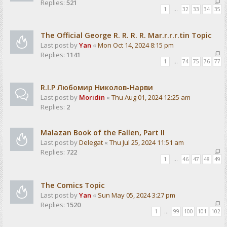
Replies:
521
1
…
32
33
34
35
The Official George R. R. R. R. Mar.r.r.r.tin Topic
Last post by
Yan
«
Mon Oct 14, 2024 8:15 pm
Replies:
1141
1
…
74
75
76
77
R.I.P Любомир Николов-Нарви
Last post by
Moridin
«
Thu Aug 01, 2024 12:25 am
Replies:
2
Malazan Book of the Fallen, Part II
Last post by
Delegat
«
Thu Jul 25, 2024 11:51 am
Replies:
722
1
…
46
47
48
49
The Comics Topic
Last post by
Yan
«
Sun May 05, 2024 3:27 pm
Replies:
1520
1
…
99
100
101
102