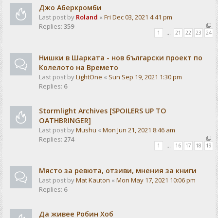
Джо Аберкромби
Last post by
Roland
«
Fri Dec 03, 2021 4:41 pm
Replies:
359
1
…
21
22
23
24
Нишки в Шарката - нов български проект по
Колелото на Времето
Last post by
LightOne
«
Sun Sep 19, 2021 1:30 pm
Replies:
6
Stormlight Archives [SPOILERS UP TO
OATHBRINGER]
Last post by
Mushu
«
Mon Jun 21, 2021 8:46 am
Replies:
274
1
…
16
17
18
19
Място за ревюта, отзиви, мнения за книги
Last post by
Mat Kauton
«
Mon May 17, 2021 10:06 pm
Replies:
6
Да живее Робин Хоб