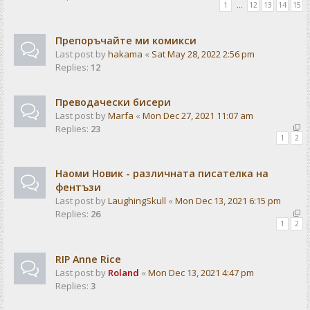
1
…
12
13
14
15
Препоръчайте ми комикси
Last post by
hakama
«
Sat May 28, 2022 2:56 pm
Replies:
12
Преводачески бисери
Last post by
Marfa
«
Mon Dec 27, 2021 11:07 am
Replies:
23
1
2
Наоми Новик - различната писателка на
фентъзи
Last post by
LaughingSkull
«
Mon Dec 13, 2021 6:15 pm
Replies:
26
1
2
RIP Anne Rice
Last post by
Roland
«
Mon Dec 13, 2021 4:47 pm
Replies:
3