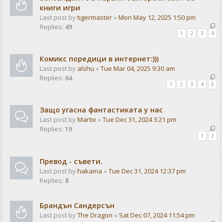
книги игри
Last post by
tigermaster
«
Mon May 12, 2025 1:50 pm
Replies:
49
1
2
3
4
Комикс поредици в интернет:)))
Last post by
alshu
«
Tue Mar 04, 2025 9:30 am
Replies:
64
1
2
3
4
5
Защо угасна фантастиката у нас
Last post by
Martix
«
Tue Dec 31, 2024 3:21 pm
Replies:
19
1
2
Превод - съвети.
Last post by
hakama
«
Tue Dec 31, 2024 12:37 pm
Replies:
8
Брандън Сандерсън
Last post by
The Dragon
«
Sat Dec 07, 2024 11:54 pm