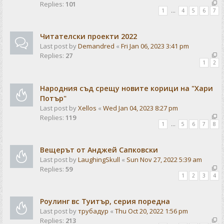
Replies:
101
1
…
4
5
6
7
Читателски проекти 2022
Last post by
Demandred
«
Fri Jan 06, 2023 3:41 pm
Replies:
27
1
2
Народния съд срещу новите корици на "Хари
Потър"
Last post by
Xellos
«
Wed Jan 04, 2023 8:27 pm
Replies:
119
1
…
5
6
7
8
Вещерът от Анджей Сапковски
Last post by
LaughingSkull
«
Sun Nov 27, 2022 5:39 am
Replies:
59
1
2
3
4
Роулинг вс Туитър, серия поредна
Last post by
трубадур
«
Thu Oct 20, 2022 1:56 pm
Replies:
213