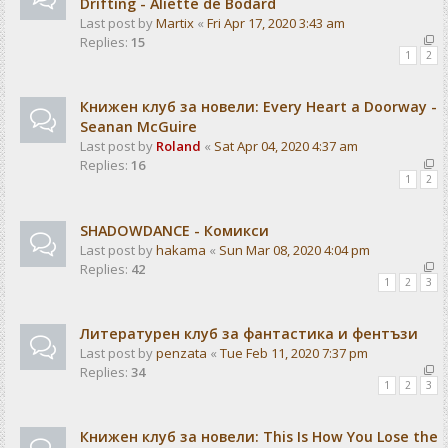
Drifting - Aliette de Bodard
Last post by
Martix
«
Fri Apr 17, 2020 3:43 am
Replies:
15
1
2
Книжен клуб за новели: Every Heart a Doorway -
Seanan McGuire
Last post by
Roland
«
Sat Apr 04, 2020 4:37 am
Replies:
16
1
2
SHADOWDANCE - Комикси
Last post by
hakama
«
Sun Mar 08, 2020 4:04 pm
Replies:
42
1
2
3
Литературен клуб за фантастика и фентъзи
Last post by
penzata
«
Tue Feb 11, 2020 7:37 pm
Replies:
34
1
2
3
Книжен клуб за новели: This Is How You Lose the