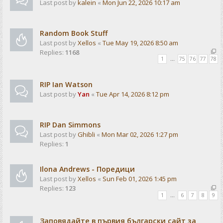
Last post by
kalein
«
Mon Jun 22, 2026 10:17 am
Random Book Stuff
Last post by
Xellos
«
Tue May 19, 2026 8:50 am
Replies:
1168
1
…
75
76
77
78
RIP Ian Watson
Last post by
Yan
«
Tue Apr 14, 2026 8:12 pm
RIP Dan Simmons
Last post by
Ghibli
«
Mon Mar 02, 2026 1:27 pm
Replies:
1
Ilona Andrews - Поредици
Last post by
Xellos
«
Sun Feb 01, 2026 1:45 pm
Replies:
123
1
…
6
7
8
9
Заповядайте в първия български сайт за