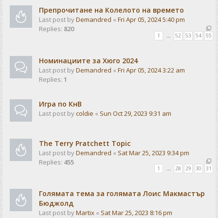
Препрочитане на Колелото на времето
Last post by
Demandred
«
Fri Apr 05, 2024 5:40 pm
Replies:
820
1
…
52
53
54
55
Номинациите за Хюго 2024
Last post by
Demandred
«
Fri Apr 05, 2024 3:22 am
Replies:
1
Игра по КнВ
Last post by
coldie
«
Sun Oct 29, 2023 9:31 am
The Terry Pratchett Topic
Last post by
Demandred
«
Sat Mar 25, 2023 9:34 pm
Replies:
455
1
…
28
29
30
31
Голямата тема за голямата Лоис Макмастър
Бюджолд
Last post by
Martix
«
Sat Mar 25, 2023 8:16 pm