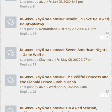
Last post by
aiva
«
Fri Jun 05, 2020 4:42 pm
Replies:
8
Книжен клуб за новели: Dradin, In Love на Джеф
Вандърмиър
Last post by
Demandred
«
Fri May 29, 2020 4:11 pm
Replies:
19
1
2
Книжен клуб за новели: Seven American Nights
- Gene Wolfe
Last post by
Claymore
«
Fri May 08, 2020 3:07 pm
Replies:
11
Книжен клуб за новели: The Willful Princess and
the Piebald Prince - Robin Hobb
Last post by
aiva
«
Wed Apr 29, 2020 9:23 am
Replies:
23
1
2
Книжен клуб за новели: On a Red Station,