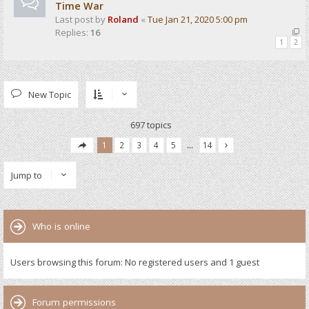
Time War
Last post by
Roland
«
Tue Jan 21, 2020 5:00 pm
Replies:
16
1
2
New Topic
697 topics
1
2
3
4
5
…
14
Jump to
Who is online
Users browsing this forum: No registered users and 1 guest
Forum permissions