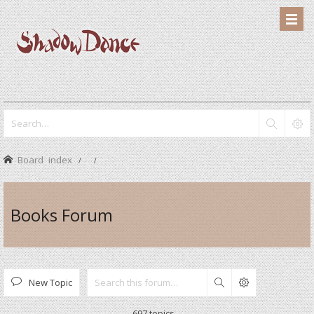
Board index
Books Forum
New Topic
Search
697 topics