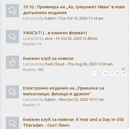
19.10.: Премиера на „Аз, грешният Иван“ в ново
допълнено издание
Last post by
kalein
«
Tue Oct 13, 2020 11:14 am
УЖАСЪТ! (...в книжен формат)
Last post by
aiva
«
Fri Oct 02, 2020 12:48 pm
Replies:
11
Книжен клуб за новели
Last post by
Dark Cloud
«
Thu Aug 06, 2020 10:30 am
Replies:
282
1
…
16
17
18
19
Електронно издание на „Приказка за
магьосници, физици и дракон“
Last post by
kalein
«
Mon Jun 22, 2020 10:17 am
Replies:
1
Книжен клуб за новели: A Year and a Day in Old
Theradan - Скот Линч