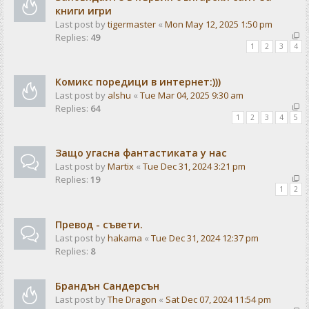
книги игри
Last post by
tigermaster
«
Mon May 12, 2025 1:50 pm
Replies:
49
1
2
3
4
Комикс поредици в интернет:)))
Last post by
alshu
«
Tue Mar 04, 2025 9:30 am
Replies:
64
1
2
3
4
5
Защо угасна фантастиката у нас
Last post by
Martix
«
Tue Dec 31, 2024 3:21 pm
Replies:
19
1
2
Превод - съвети.
Last post by
hakama
«
Tue Dec 31, 2024 12:37 pm
Replies:
8
Брандън Сандерсън
Last post by
The Dragon
«
Sat Dec 07, 2024 11:54 pm