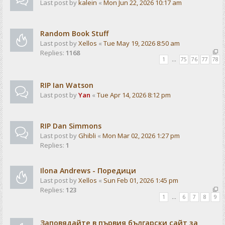
Last post by
kalein
«
Mon Jun 22, 2026 10:17 am
Random Book Stuff
Last post by
Xellos
«
Tue May 19, 2026 8:50 am
Replies:
1168
1
…
75
76
77
78
RIP Ian Watson
Last post by
Yan
«
Tue Apr 14, 2026 8:12 pm
RIP Dan Simmons
Last post by
Ghibli
«
Mon Mar 02, 2026 1:27 pm
Replies:
1
Ilona Andrews - Поредици
Last post by
Xellos
«
Sun Feb 01, 2026 1:45 pm
Replies:
123
1
…
6
7
8
9
Заповядайте в първия български сайт за