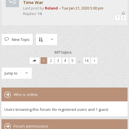
Time War
Last post by
Roland
«
Tue Jan 21, 2020 5:00 pm
Replies:
16
1
2
New Topic
697 topics
1
2
3
4
5
…
14
Jump to
Who is online
Users browsing this forum: No registered users and 1 guest
Forum permissions