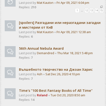
Last post by
Mat Kauton
«
Fri Apr 09, 2021 6:04 pm
Replies:
210
1
…
12
13
14
15
[spoilers] Разгадани или неразгадани загадки
и мистерии от КнВ
Last post by
Mat Kauton
«
Fri Apr 09, 2021 12:38 am
Replies:
6
56th Annual Nebula Award
Last post by
Demandred
«
Thu Mar 18, 2021 5:48 pm
Replies:
7
Вълшебното творчество на Джоан Харис
Last post by
Ash
«
Sat Dec 26, 2020 4:10 pm
Replies:
7
Time's "100 Best Fantasy Books of All Time"
Last post by
Roland
«
Tue Oct 20, 2020 8:50 am
Replies:
14