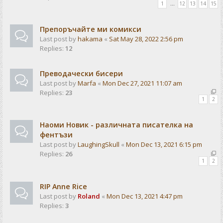
1
…
12
13
14
15
Препоръчайте ми комикси
Last post by
hakama
«
Sat May 28, 2022 2:56 pm
Replies:
12
Преводачески бисери
Last post by
Marfa
«
Mon Dec 27, 2021 11:07 am
Replies:
23
1
2
Наоми Новик - различната писателка на
фентъзи
Last post by
LaughingSkull
«
Mon Dec 13, 2021 6:15 pm
Replies:
26
1
2
RIP Anne Rice
Last post by
Roland
«
Mon Dec 13, 2021 4:47 pm
Replies:
3