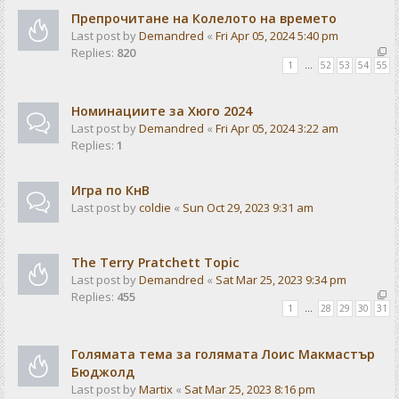
Препрочитане на Колелото на времето
Last post by
Demandred
«
Fri Apr 05, 2024 5:40 pm
Replies:
820
1
…
52
53
54
55
Номинациите за Хюго 2024
Last post by
Demandred
«
Fri Apr 05, 2024 3:22 am
Replies:
1
Игра по КнВ
Last post by
coldie
«
Sun Oct 29, 2023 9:31 am
The Terry Pratchett Topic
Last post by
Demandred
«
Sat Mar 25, 2023 9:34 pm
Replies:
455
1
…
28
29
30
31
Голямата тема за голямата Лоис Макмастър
Бюджолд
Last post by
Martix
«
Sat Mar 25, 2023 8:16 pm