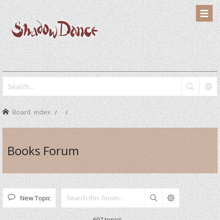
Board index
Books Forum
New Topic
Search
697 topics