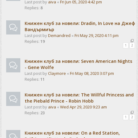
Last post by
aiva
«
Fri Jun 05, 2020 4:42 pm
Replies:
8
Книжен клуб за новели: Dradin, In Love на Джеф
Вандърмиър
Last post by
Demandred
«
Fri May 29, 2020 4:11 pm
Replies:
19
1
2
Книжен клуб за новели: Seven American Nights
- Gene Wolfe
Last post by
Claymore
«
Fri May 08, 2020 3:07 pm
Replies:
11
Книжен клуб за новели: The Willful Princess and
the Piebald Prince - Robin Hobb
Last post by
aiva
«
Wed Apr 29, 2020 9:23 am
Replies:
23
1
2
Книжен клуб за новели: On a Red Station,