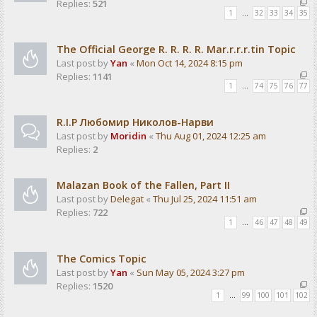
Replies:
521
1
…
32
33
34
35
The Official George R. R. R. R. Mar.r.r.r.tin Topic
Last post by
Yan
«
Mon Oct 14, 2024 8:15 pm
Replies:
1141
1
…
74
75
76
77
R.I.P Любомир Николов-Нарви
Last post by
Moridin
«
Thu Aug 01, 2024 12:25 am
Replies:
2
Malazan Book of the Fallen, Part II
Last post by
Delegat
«
Thu Jul 25, 2024 11:51 am
Replies:
722
1
…
46
47
48
49
The Comics Topic
Last post by
Yan
«
Sun May 05, 2024 3:27 pm
Replies:
1520
1
…
99
100
101
102