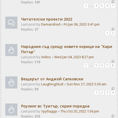
Replies:
101
1
…
4
5
6
7
Читателски проекти 2022
Last post by
Demandred
«
Fri Jan 06, 2023 3:41 pm
Replies:
27
1
2
Народния съд срещу новите корици на "Хари
Потър"
Last post by
Xellos
«
Wed Jan 04, 2023 8:27 pm
Replies:
119
1
…
5
6
7
8
Вещерът от Анджей Сапковски
Last post by
LaughingSkull
«
Sun Nov 27, 2022 5:39 am
Replies:
59
1
2
3
4
Роулинг вс Туитър, серия поредна
Last post by
трубадур
«
Thu Oct 20, 2022 1:56 pm
Replies:
213