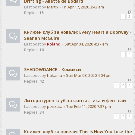
Drifting - Aliette de Bodard
Last post by
Martix
«
Fri Apr 17, 2020 3:43 am
Replies:
15
1
2
Книжен клуб за новели: Every Heart a Doorway -
Seanan McGuire
Last post by
Roland
«
Sat Apr 04, 2020 4:37 am
Replies:
16
1
2
SHADOWDANCE - Комикси
Last post by
hakama
«
Sun Mar 08, 2020 4:04 pm
Replies:
42
1
2
3
Литературен клуб за фантастика и фентъзи
Last post by
penzata
«
Tue Feb 11, 2020 7:37 pm
Replies:
34
1
2
3
Книжен клуб за новели: This Is How You Lose the