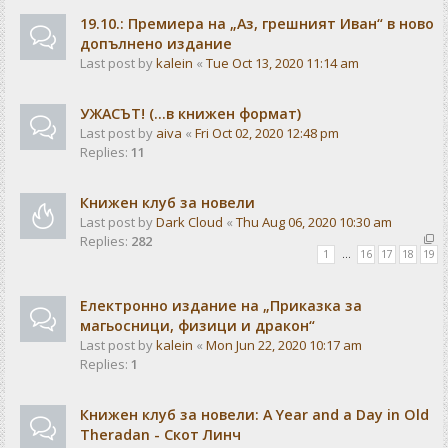
19.10.: Премиера на „Аз, грешният Иван“ в ново
допълнено издание
Last post by
kalein
«
Tue Oct 13, 2020 11:14 am
УЖАСЪТ! (...в книжен формат)
Last post by
aiva
«
Fri Oct 02, 2020 12:48 pm
Replies:
11
Книжен клуб за новели
Last post by
Dark Cloud
«
Thu Aug 06, 2020 10:30 am
Replies:
282
1
…
16
17
18
19
Електронно издание на „Приказка за
магьосници, физици и дракон“
Last post by
kalein
«
Mon Jun 22, 2020 10:17 am
Replies:
1
Книжен клуб за новели: A Year and a Day in Old
Theradan - Скот Линч