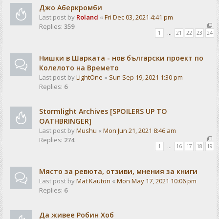
Джо Аберкромби
Last post by
Roland
«
Fri Dec 03, 2021 4:41 pm
Replies:
359
1
…
21
22
23
24
Нишки в Шарката - нов български проект по
Колелото на Времето
Last post by
LightOne
«
Sun Sep 19, 2021 1:30 pm
Replies:
6
Stormlight Archives [SPOILERS UP TO
OATHBRINGER]
Last post by
Mushu
«
Mon Jun 21, 2021 8:46 am
Replies:
274
1
…
16
17
18
19
Място за ревюта, отзиви, мнения за книги
Last post by
Mat Kauton
«
Mon May 17, 2021 10:06 pm
Replies:
6
Да живее Робин Хоб