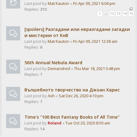
Last post by
Mat Kauton
«
Fri Apr 09, 2021 6:04 pm
Replies:
210
1
…
12
13
14
15
[spoilers] Разгадани или неразгадани загадки
и мистерии от КнВ
Last post by
Mat Kauton
«
Fri Apr 09, 2021 12:38 am
Replies:
6
56th Annual Nebula Award
Last post by
Demandred
«
Thu Mar 18, 2021 5:48 pm
Replies:
7
Вълшебното творчество на Джоан Харис
Last post by
Ash
«
Sat Dec 26, 2020 4:10 pm
Replies:
7
Time's "100 Best Fantasy Books of All Time"
Last post by
Roland
«
Tue Oct 20, 2020 8:50 am
Replies:
14