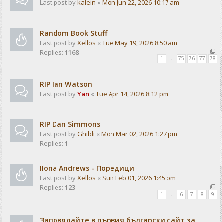
Last post by
kalein
«
Mon Jun 22, 2026 10:17 am
Random Book Stuff
Last post by
Xellos
«
Tue May 19, 2026 8:50 am
Replies:
1168
1
…
75
76
77
78
RIP Ian Watson
Last post by
Yan
«
Tue Apr 14, 2026 8:12 pm
RIP Dan Simmons
Last post by
Ghibli
«
Mon Mar 02, 2026 1:27 pm
Replies:
1
Ilona Andrews - Поредици
Last post by
Xellos
«
Sun Feb 01, 2026 1:45 pm
Replies:
123
1
…
6
7
8
9
Заповядайте в първия български сайт за