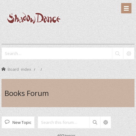
Board index
Books Forum
New Topic
Search
697 topics