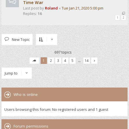
Time War
Last post by
Roland
«
Tue Jan 21, 2020 5:00 pm
Replies:
16
1
2
New Topic
697 topics
1
2
3
4
5
…
14
Jump to
Who is online
Users browsing this forum: No registered users and 1 guest
Forum permissions