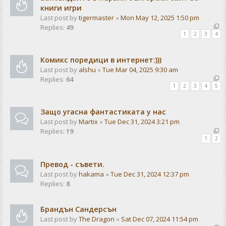
книги игри
Last post by
tigermaster
«
Mon May 12, 2025 1:50 pm
Replies:
49
1
2
3
4
Комикс поредици в интернет:)))
Last post by
alshu
«
Tue Mar 04, 2025 9:30 am
Replies:
64
1
2
3
4
5
Защо угасна фантастиката у нас
Last post by
Martix
«
Tue Dec 31, 2024 3:21 pm
Replies:
19
1
2
Превод - съвети.
Last post by
hakama
«
Tue Dec 31, 2024 12:37 pm
Replies:
8
Брандън Сандерсън
Last post by
The Dragon
«
Sat Dec 07, 2024 11:54 pm