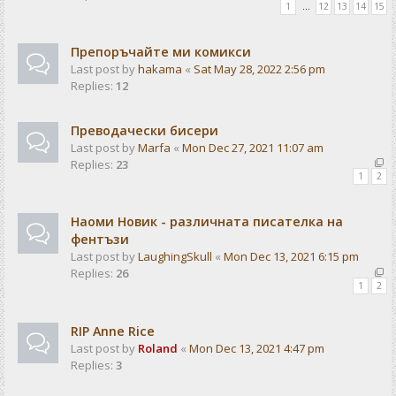
1
…
12
13
14
15
Препоръчайте ми комикси
Last post by
hakama
«
Sat May 28, 2022 2:56 pm
Replies:
12
Преводачески бисери
Last post by
Marfa
«
Mon Dec 27, 2021 11:07 am
Replies:
23
1
2
Наоми Новик - различната писателка на
фентъзи
Last post by
LaughingSkull
«
Mon Dec 13, 2021 6:15 pm
Replies:
26
1
2
RIP Anne Rice
Last post by
Roland
«
Mon Dec 13, 2021 4:47 pm
Replies:
3