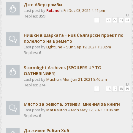
Джо Аберкромби
Last post by
Roland
«
Fri Dec 03, 2021 4:41 pm
Replies:
359
1
…
21
22
23
24
Нишки в Шарката - нов български проект по
Колелото на Времето
Last post by
LightOne
«
Sun Sep 19, 2021 1:30 pm
Replies:
6
Stormlight Archives [SPOILERS UP TO
OATHBRINGER]
Last post by
Mushu
«
Mon Jun 21, 2021 8:46 am
Replies:
274
1
…
16
17
18
19
Място за ревюта, отзиви, мнения за книги
Last post by
Mat Kauton
«
Mon May 17, 2021 10:06 pm
Replies:
6
Да живее Робин Хоб