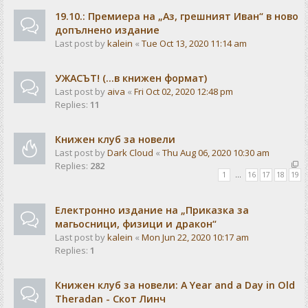
19.10.: Премиера на „Аз, грешният Иван“ в ново
допълнено издание
Last post by
kalein
«
Tue Oct 13, 2020 11:14 am
УЖАСЪТ! (...в книжен формат)
Last post by
aiva
«
Fri Oct 02, 2020 12:48 pm
Replies:
11
Книжен клуб за новели
Last post by
Dark Cloud
«
Thu Aug 06, 2020 10:30 am
Replies:
282
1
…
16
17
18
19
Електронно издание на „Приказка за
магьосници, физици и дракон“
Last post by
kalein
«
Mon Jun 22, 2020 10:17 am
Replies:
1
Книжен клуб за новели: A Year and a Day in Old
Theradan - Скот Линч