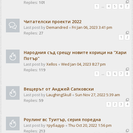
Replies:
101
1
…
4
5
6
7
Читателски проекти 2022
Last post by
Demandred
«
Fri Jan 06, 2023 3:41 pm
Replies:
27
1
2
Народния съд срещу новите корици на "Хари
Потър"
Last post by
Xellos
«
Wed Jan 04, 2023 8:27 pm
Replies:
119
1
…
5
6
7
8
Вещерът от Анджей Сапковски
Last post by
LaughingSkull
«
Sun Nov 27, 2022 5:39 am
Replies:
59
1
2
3
4
Роулинг вс Туитър, серия поредна
Last post by
трубадур
«
Thu Oct 20, 2022 1:56 pm
Replies:
213