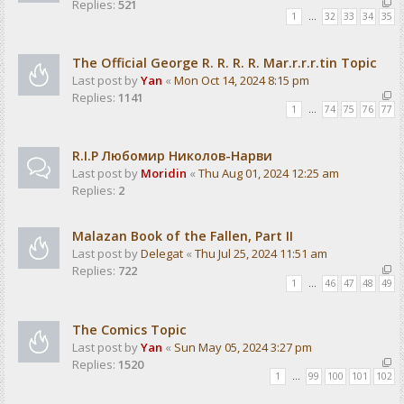
Replies:
521
1
…
32
33
34
35
The Official George R. R. R. R. Mar.r.r.r.tin Topic
Last post by
Yan
«
Mon Oct 14, 2024 8:15 pm
Replies:
1141
1
…
74
75
76
77
R.I.P Любомир Николов-Нарви
Last post by
Moridin
«
Thu Aug 01, 2024 12:25 am
Replies:
2
Malazan Book of the Fallen, Part II
Last post by
Delegat
«
Thu Jul 25, 2024 11:51 am
Replies:
722
1
…
46
47
48
49
The Comics Topic
Last post by
Yan
«
Sun May 05, 2024 3:27 pm
Replies:
1520
1
…
99
100
101
102