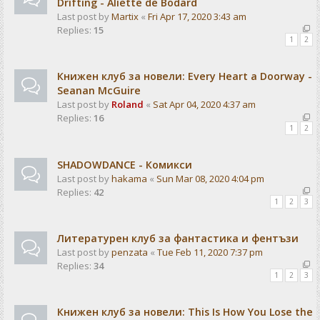
Drifting - Aliette de Bodard
Last post by
Martix
«
Fri Apr 17, 2020 3:43 am
Replies:
15
1
2
Книжен клуб за новели: Every Heart a Doorway -
Seanan McGuire
Last post by
Roland
«
Sat Apr 04, 2020 4:37 am
Replies:
16
1
2
SHADOWDANCE - Комикси
Last post by
hakama
«
Sun Mar 08, 2020 4:04 pm
Replies:
42
1
2
3
Литературен клуб за фантастика и фентъзи
Last post by
penzata
«
Tue Feb 11, 2020 7:37 pm
Replies:
34
1
2
3
Книжен клуб за новели: This Is How You Lose the