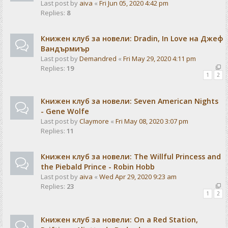
Last post by
aiva
«
Fri Jun 05, 2020 4:42 pm
Replies:
8
Книжен клуб за новели: Dradin, In Love на Джеф
Вандърмиър
Last post by
Demandred
«
Fri May 29, 2020 4:11 pm
Replies:
19
1
2
Книжен клуб за новели: Seven American Nights
- Gene Wolfe
Last post by
Claymore
«
Fri May 08, 2020 3:07 pm
Replies:
11
Книжен клуб за новели: The Willful Princess and
the Piebald Prince - Robin Hobb
Last post by
aiva
«
Wed Apr 29, 2020 9:23 am
Replies:
23
1
2
Книжен клуб за новели: On a Red Station,