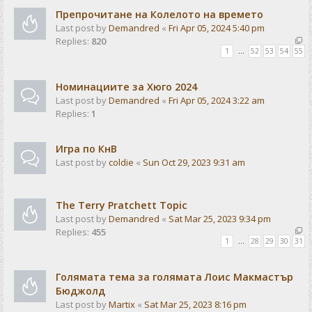
Препрочитане на Колелото на времето
Last post by
Demandred
«
Fri Apr 05, 2024 5:40 pm
Replies:
820
1
…
52
53
54
55
Номинациите за Хюго 2024
Last post by
Demandred
«
Fri Apr 05, 2024 3:22 am
Replies:
1
Игра по КнВ
Last post by
coldie
«
Sun Oct 29, 2023 9:31 am
The Terry Pratchett Topic
Last post by
Demandred
«
Sat Mar 25, 2023 9:34 pm
Replies:
455
1
…
28
29
30
31
Голямата тема за голямата Лоис Макмастър
Бюджолд
Last post by
Martix
«
Sat Mar 25, 2023 8:16 pm