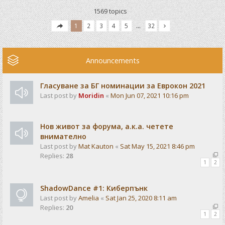
1569 topics
1
2
3
4
5
…
32
Announcements
Гласуване за БГ номинации за Еврокон 2021
Last post by
Moridin
«
Mon Jun 07, 2021 10:16 pm
Нов живот за форума, а.к.а. четете
внимателно
Last post by
Mat Kauton
«
Sat May 15, 2021 8:46 pm
Replies:
28
1
2
ShadowDance #1: Киберпънк
Last post by
Amelia
«
Sat Jan 25, 2020 8:11 am
Replies:
20
1
2