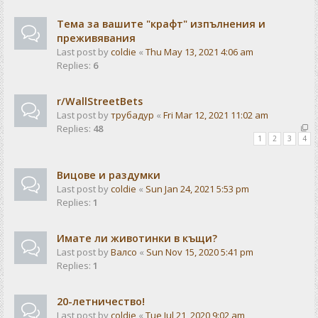
Тема за вашите "крафт" изпълнения и
преживявания
Last post by
coldie
«
Thu May 13, 2021 4:06 am
Replies:
6
r/WallStreetBets
Last post by
трубадур
«
Fri Mar 12, 2021 11:02 am
Replies:
48
1
2
3
4
Вицове и раздумки
Last post by
coldie
«
Sun Jan 24, 2021 5:53 pm
Replies:
1
Имате ли животинки в къщи?
Last post by
Валсо
«
Sun Nov 15, 2020 5:41 pm
Replies:
1
20-летничество!
Last post by
coldie
«
Tue Jul 21, 2020 9:02 am