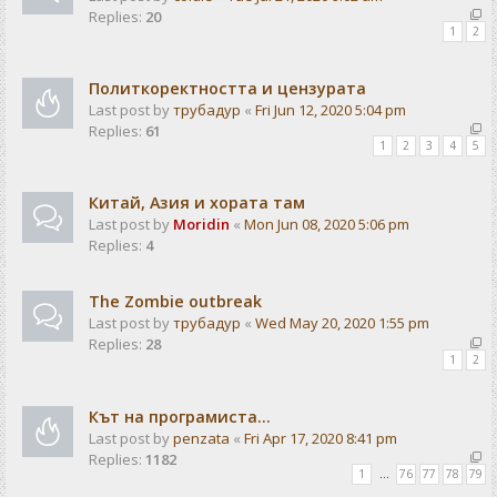
Replies:
20
1
2
Политкоректността и цензурата
Last post by
трубадур
«
Fri Jun 12, 2020 5:04 pm
Replies:
61
1
2
3
4
5
Китай, Азия и хората там
Last post by
Moridin
«
Mon Jun 08, 2020 5:06 pm
Replies:
4
The Zombie outbreak
Last post by
трубадур
«
Wed May 20, 2020 1:55 pm
Replies:
28
1
2
Кът на програмиста...
Last post by
penzata
«
Fri Apr 17, 2020 8:41 pm
Replies:
1182
1
…
76
77
78
79