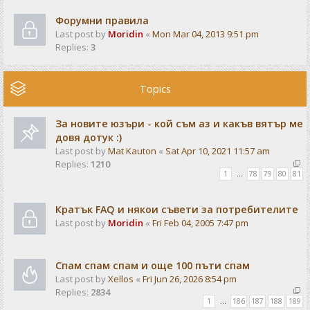
Форумни правила
Last post by
Moridin
«
Mon Mar 04, 2013 9:51 pm
Replies:
3
Topics
За новите юзъри - кой съм аз и какъв вятър ме
довя дотук :)
Last post by
Mat Kauton
«
Sat Apr 10, 2021 11:57 am
Replies:
1210
1
…
78
79
80
81
Кратък FAQ и някои съвети за потребителите
Last post by
Moridin
«
Fri Feb 04, 2005 7:47 pm
Спам спам спам и още 100 пъти спам
Last post by
Xellos
«
Fri Jun 26, 2026 8:54 pm
Replies:
2834
1
…
186
187
188
189