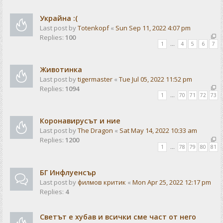
Украйна :(
Last post by
Totenkopf
«
Sun Sep 11, 2022 4:07 pm
Replies:
100
1
…
4
5
6
7
Животинка
Last post by
tigermaster
«
Tue Jul 05, 2022 11:52 pm
Replies:
1094
1
…
70
71
72
73
Коронавирусът и ние
Last post by
The Dragon
«
Sat May 14, 2022 10:33 am
Replies:
1200
1
…
78
79
80
81
БГ Инфлуенсър
Last post by
филмов критик
«
Mon Apr 25, 2022 12:17 pm
Replies:
4
Светът е хубав и всички сме част от него