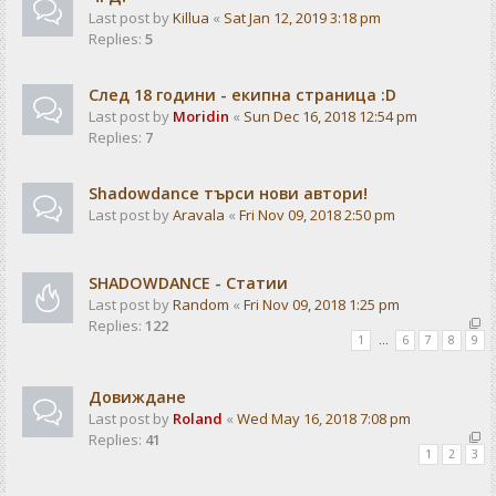
Last post by
Killua
«
Sat Jan 12, 2019 3:18 pm
Replies:
5
След 18 години - екипна страница :D
Last post by
Moridin
«
Sun Dec 16, 2018 12:54 pm
Replies:
7
Shadowdance търси нови автори!
Last post by
Aravala
«
Fri Nov 09, 2018 2:50 pm
SHADOWDANCE - Статии
Last post by
Random
«
Fri Nov 09, 2018 1:25 pm
Replies:
122
1
…
6
7
8
9
Довиждане
Last post by
Roland
«
Wed May 16, 2018 7:08 pm
Replies:
41
1
2
3