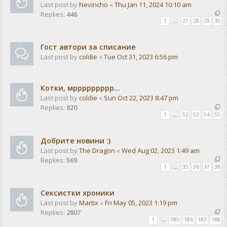
Last post by
Nevincho
«
Thu Jan 11, 2024 10:10 am
Replies:
446
1
…
27
28
29
30
Гост автори за списание
Last post by
coldie
«
Tue Oct 31, 2023 6:56 pm
Котки, мррррррррр...
Last post by
coldie
«
Sun Oct 22, 2023 8:47 pm
Replies:
820
1
…
52
53
54
55
Добрите новини :)
Last post by
The Dragon
«
Wed Aug 02, 2023 1:49 am
Replies:
569
1
…
35
36
37
38
Сексистки хроники
Last post by
Martix
«
Fri May 05, 2023 1:19 pm
Replies:
2807
1
…
185
186
187
188