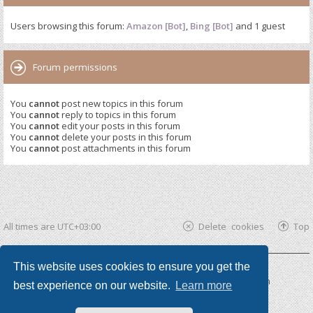
Users browsing this forum:
Amazon [Bot]
,
Bing [Bot]
and 1 guest
Forum permissions
You
cannot
post new topics in this forum
You
cannot
reply to topics in this forum
You
cannot
edit your posts in this forum
You
cannot
delete your posts in this forum
You
cannot
post attachments in this forum
All times are
UTC+03:00
Delete cookies
Top
This website uses cookies to ensure you get the
Powered by
phpBB ®
| phpBB3 theme by
KomiDesign
best experience on our website.
Learn more