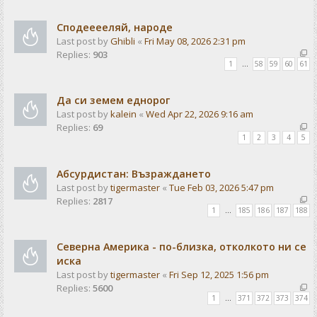
Сподееееляй, народе
Last post by
Ghibli
«
Fri May 08, 2026 2:31 pm
Replies:
903
1
…
58
59
60
61
Да си земем еднорог
Last post by
kalein
«
Wed Apr 22, 2026 9:16 am
Replies:
69
1
2
3
4
5
Абсурдистан: Възраждането
Last post by
tigermaster
«
Tue Feb 03, 2026 5:47 pm
Replies:
2817
1
…
185
186
187
188
Северна Америка - по-близка, отколкото ни се
иска
Last post by
tigermaster
«
Fri Sep 12, 2025 1:56 pm
Replies:
5600
1
…
371
372
373
374