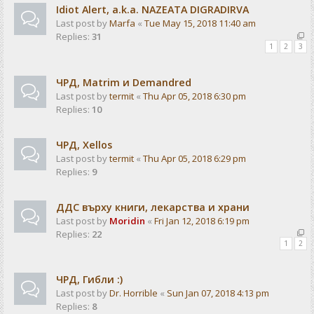
Idiot Alert, a.k.a. NAZEATA DIGRADIRVA
Last post by
Marfa
«
Tue May 15, 2018 11:40 am
Replies:
31
1
2
3
ЧРД, Matrim и Demandred
Last post by
termit
«
Thu Apr 05, 2018 6:30 pm
Replies:
10
ЧРД, Xellos
Last post by
termit
«
Thu Apr 05, 2018 6:29 pm
Replies:
9
ДДС върху книги, лекарства и храни
Last post by
Moridin
«
Fri Jan 12, 2018 6:19 pm
Replies:
22
1
2
ЧРД, Гибли :)
Last post by
Dr. Horrible
«
Sun Jan 07, 2018 4:13 pm
Replies:
8