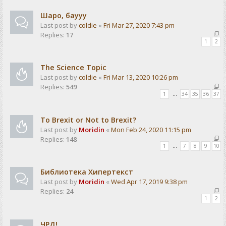
Шаро, баууу
Last post by
coldie
«
Fri Mar 27, 2020 7:43 pm
Replies:
17
1
2
The Science Topic
Last post by
coldie
«
Fri Mar 13, 2020 10:26 pm
Replies:
549
1
…
34
35
36
37
To Brexit or Not to Brexit?
Last post by
Moridin
«
Mon Feb 24, 2020 11:15 pm
Replies:
148
1
…
7
8
9
10
Библиотека Хипертекст
Last post by
Moridin
«
Wed Apr 17, 2019 9:38 pm
Replies:
24
1
2
ЧРД!