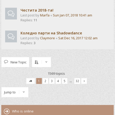
Честита 2018-та!
Last post by
Marfa
«
Sun Jan 07, 2018 10:41 am
Replies:
11
Коледно парти на Shadowdance
Last post by
Claymore
«
Sat Dec 16, 2017 12:02 am
Replies:
3
New Topic
1569 topics
1
2
3
4
5
…
32
Jump to
Who is online