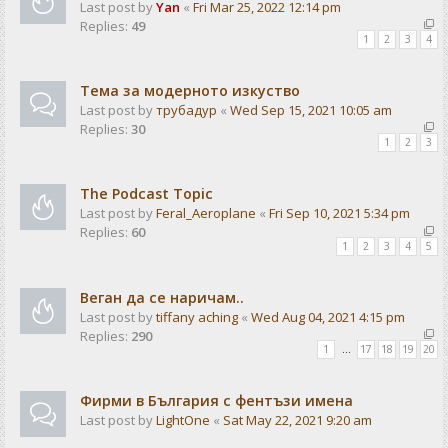
Last post by
Yan
«
Fri Mar 25, 2022 12:14 pm
Replies:
49
1
2
3
4
Тема за модерното изкуство
Last post by
трубадур
«
Wed Sep 15, 2021 10:05 am
Replies:
30
1
2
3
The Podcast Topic
Last post by
Feral_Aeroplane
«
Fri Sep 10, 2021 5:34 pm
Replies:
60
1
2
3
4
5
Веган да се наричам..
Last post by
tiffany aching
«
Wed Aug 04, 2021 4:15 pm
Replies:
290
1
…
17
18
19
20
Фирми в България с фентъзи имена
Last post by
LightOne
«
Sat May 22, 2021 9:20 am