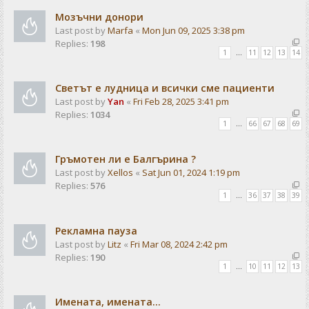
Мозъчни донори
Last post by
Marfa
«
Mon Jun 09, 2025 3:38 pm
Replies:
198
1
…
11
12
13
14
Светът е лудница и всички сме пациенти
Last post by
Yan
«
Fri Feb 28, 2025 3:41 pm
Replies:
1034
1
…
66
67
68
69
Гръмотен ли е Балгърина ?
Last post by
Xellos
«
Sat Jun 01, 2024 1:19 pm
Replies:
576
1
…
36
37
38
39
Рекламна пауза
Last post by
Litz
«
Fri Mar 08, 2024 2:42 pm
Replies:
190
1
…
10
11
12
13
Имената, имената...