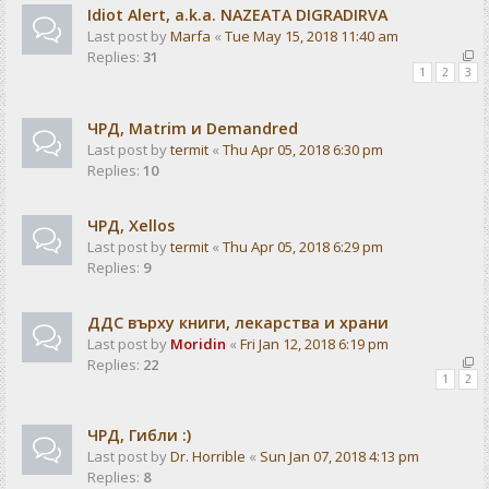
Idiot Alert, a.k.a. NAZEATA DIGRADIRVA
Last post by
Marfa
«
Tue May 15, 2018 11:40 am
Replies:
31
1
2
3
ЧРД, Matrim и Demandred
Last post by
termit
«
Thu Apr 05, 2018 6:30 pm
Replies:
10
ЧРД, Xellos
Last post by
termit
«
Thu Apr 05, 2018 6:29 pm
Replies:
9
ДДС върху книги, лекарства и храни
Last post by
Moridin
«
Fri Jan 12, 2018 6:19 pm
Replies:
22
1
2
ЧРД, Гибли :)
Last post by
Dr. Horrible
«
Sun Jan 07, 2018 4:13 pm
Replies:
8