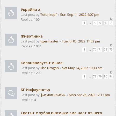
Украйна :(
Last post by
Totenkopf
«
Sun Sep 11, 2022 4:07 pm
Replies:
100
1
…
4
5
6
7
Животинка
Last post by
tigermaster
«
Tue Jul 05, 2022 11:52 pm
Replies:
1094
1
…
70
71
72
73
Коронавирусът и ние
Last post by
The Dragon
«
Sat May 14, 2022 10:33 am
Replies:
1200
1
…
78
79
80
81
БГ Инфлуенсър
Last post by
филмов критик
«
Mon Apr 25, 2022 12:17 pm
Replies:
4
Светът е хубав и всички сме част от него