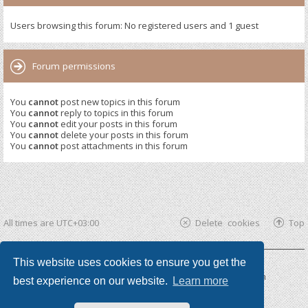
Users browsing this forum: No registered users and 1 guest
Forum permissions
You
cannot
post new topics in this forum
You
cannot
reply to topics in this forum
You
cannot
edit your posts in this forum
You
cannot
delete your posts in this forum
You
cannot
post attachments in this forum
All times are
UTC+03:00
Delete cookies
Top
This website uses cookies to ensure you get the
Powered by
phpBB ®
| phpBB3 theme by
KomiDesign
best experience on our website.
Learn more