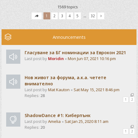
1569 topics
1
2
3
4
5
…
32
Announcements
Гласуване за БГ номинации за Еврокон 2021
Last post by
Moridin
«
Mon Jun 07, 2021 10:16 pm
Нов живот за форума, а.к.а. четете
внимателно
Last post by
Mat Kauton
«
Sat May 15, 2021 8:46 pm
Replies:
28
1
2
ShadowDance #1: Киберпънк
Last post by
Amelia
«
Sat Jan 25, 2020 8:11 am
Replies:
20
1
2