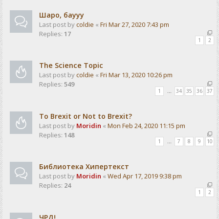
Шаро, баууу
Last post by
coldie
«
Fri Mar 27, 2020 7:43 pm
Replies:
17
1
2
The Science Topic
Last post by
coldie
«
Fri Mar 13, 2020 10:26 pm
Replies:
549
1
…
34
35
36
37
To Brexit or Not to Brexit?
Last post by
Moridin
«
Mon Feb 24, 2020 11:15 pm
Replies:
148
1
…
7
8
9
10
Библиотека Хипертекст
Last post by
Moridin
«
Wed Apr 17, 2019 9:38 pm
Replies:
24
1
2
ЧРД!