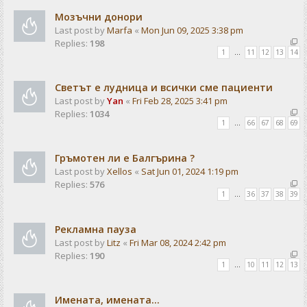
Мозъчни донори
Last post by
Marfa
«
Mon Jun 09, 2025 3:38 pm
Replies:
198
1
…
11
12
13
14
Светът е лудница и всички сме пациенти
Last post by
Yan
«
Fri Feb 28, 2025 3:41 pm
Replies:
1034
1
…
66
67
68
69
Гръмотен ли е Балгърина ?
Last post by
Xellos
«
Sat Jun 01, 2024 1:19 pm
Replies:
576
1
…
36
37
38
39
Рекламна пауза
Last post by
Litz
«
Fri Mar 08, 2024 2:42 pm
Replies:
190
1
…
10
11
12
13
Имената, имената...