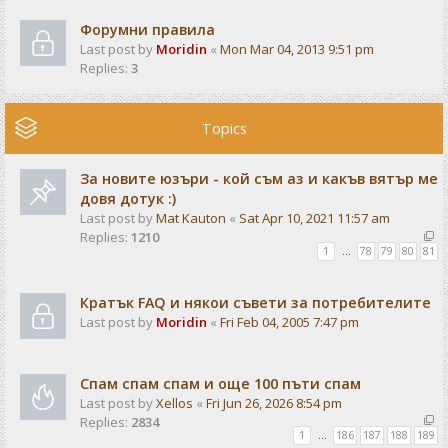
Форумни правила
Last post by
Moridin
«
Mon Mar 04, 2013 9:51 pm
Replies:
3
Topics
За новите юзъри - кой съм аз и какъв вятър ме
довя дотук :)
Last post by
Mat Kauton
«
Sat Apr 10, 2021 11:57 am
Replies:
1210
1
…
78
79
80
81
Кратък FAQ и някои съвети за потребителите
Last post by
Moridin
«
Fri Feb 04, 2005 7:47 pm
Спам спам спам и още 100 пъти спам
Last post by
Xellos
«
Fri Jun 26, 2026 8:54 pm
Replies:
2834
1
…
186
187
188
189