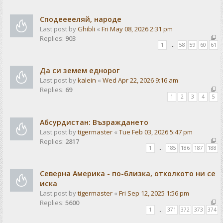
Сподееееляй, народе
Last post by
Ghibli
«
Fri May 08, 2026 2:31 pm
Replies:
903
1
…
58
59
60
61
Да си земем еднорог
Last post by
kalein
«
Wed Apr 22, 2026 9:16 am
Replies:
69
1
2
3
4
5
Абсурдистан: Възраждането
Last post by
tigermaster
«
Tue Feb 03, 2026 5:47 pm
Replies:
2817
1
…
185
186
187
188
Северна Америка - по-близка, отколкото ни се
иска
Last post by
tigermaster
«
Fri Sep 12, 2025 1:56 pm
Replies:
5600
1
…
371
372
373
374