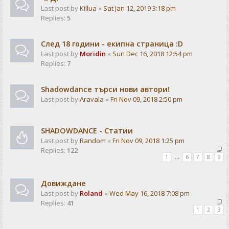
Last post by
Killua
«
Sat Jan 12, 2019 3:18 pm
Replies:
5
След 18 години - екипна страница :D
Last post by
Moridin
«
Sun Dec 16, 2018 12:54 pm
Replies:
7
Shadowdance търси нови автори!
Last post by
Aravala
«
Fri Nov 09, 2018 2:50 pm
SHADOWDANCE - Статии
Last post by
Random
«
Fri Nov 09, 2018 1:25 pm
Replies:
122
1
…
6
7
8
9
Довиждане
Last post by
Roland
«
Wed May 16, 2018 7:08 pm
Replies:
41
1
2
3