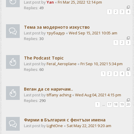
Last post by
Yan
«
Fri Mar 25, 2022 12:14 pm
Replies:
49
1
2
3
4
Тема за модерното изкуство
Last post by
трубадур
«
Wed Sep 15, 2021 10:05 am
Replies:
30
1
2
3
The Podcast Topic
Last post by
Feral_Aeroplane
«
Fri Sep 10, 2021 5:34 pm
Replies:
60
1
2
3
4
5
Веган да се наричам..
Last post by
tiffany aching
«
Wed Aug 04, 2021 4:15 pm
Replies:
290
1
…
17
18
19
20
Фирми в България с фентъзи имена
Last post by
LightOne
«
Sat May 22, 2021 9:20 am