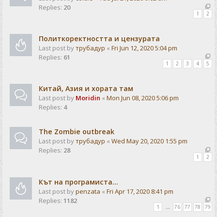
Replies:
20
1
2
Политкоректността и цензурата
Last post by
трубадур
«
Fri Jun 12, 2020 5:04 pm
Replies:
61
1
2
3
4
5
Китай, Азия и хората там
Last post by
Moridin
«
Mon Jun 08, 2020 5:06 pm
Replies:
4
The Zombie outbreak
Last post by
трубадур
«
Wed May 20, 2020 1:55 pm
Replies:
28
1
2
Кът на програмиста...
Last post by
penzata
«
Fri Apr 17, 2020 8:41 pm
Replies:
1182
1
…
76
77
78
79