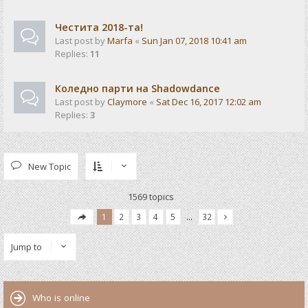
Честита 2018-та!
Last post by
Marfa
«
Sun Jan 07, 2018 10:41 am
Replies:
11
Коледно парти на Shadowdance
Last post by
Claymore
«
Sat Dec 16, 2017 12:02 am
Replies:
3
New Topic
1569 topics
1
2
3
4
5
…
32
Jump to
Who is online