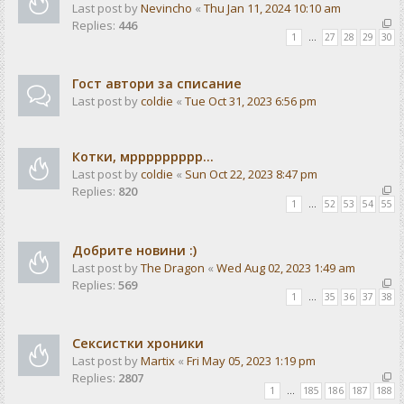
Last post by
Nevincho
«
Thu Jan 11, 2024 10:10 am
Replies:
446
1
…
27
28
29
30
Гост автори за списание
Last post by
coldie
«
Tue Oct 31, 2023 6:56 pm
Котки, мррррррррр...
Last post by
coldie
«
Sun Oct 22, 2023 8:47 pm
Replies:
820
1
…
52
53
54
55
Добрите новини :)
Last post by
The Dragon
«
Wed Aug 02, 2023 1:49 am
Replies:
569
1
…
35
36
37
38
Сексистки хроники
Last post by
Martix
«
Fri May 05, 2023 1:19 pm
Replies:
2807
1
…
185
186
187
188