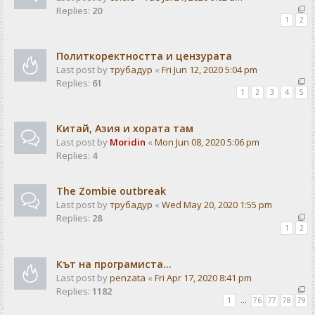
Replies:
20
1
2
Политкоректността и цензурата
Last post by
трубадур
«
Fri Jun 12, 2020 5:04 pm
Replies:
61
1
2
3
4
5
Китай, Азия и хората там
Last post by
Moridin
«
Mon Jun 08, 2020 5:06 pm
Replies:
4
The Zombie outbreak
Last post by
трубадур
«
Wed May 20, 2020 1:55 pm
Replies:
28
1
2
Кът на програмиста...
Last post by
penzata
«
Fri Apr 17, 2020 8:41 pm
Replies:
1182
1
…
76
77
78
79