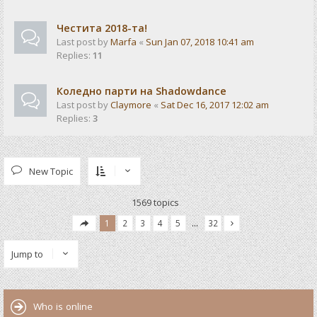
Честита 2018-та!
Last post by
Marfa
«
Sun Jan 07, 2018 10:41 am
Replies:
11
Коледно парти на Shadowdance
Last post by
Claymore
«
Sat Dec 16, 2017 12:02 am
Replies:
3
New Topic
1569 topics
1
2
3
4
5
…
32
Jump to
Who is online