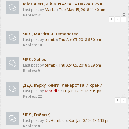
Idiot Alert, a.k.a. NAZEATA DIGRADIRVA
Last post by
Marfa
«
Tue May 15, 2018 11:40 am
Replies:
31
1
2
3
ЧРД, Matrim и Demandred
Last post by
termit
«
Thu Apr 05, 2018 6:30 pm
Replies:
10
ЧРД, Xellos
Last post by
termit
«
Thu Apr 05, 2018 6:29 pm
Replies:
9
ДДС върху книги, лекарства и храни
Last post by
Moridin
«
Fri Jan 12, 2018 6:19 pm
Replies:
22
1
2
ЧРД, Гибли :)
Last post by
Dr. Horrible
«
Sun Jan 07, 2018 4:13 pm
Replies:
8