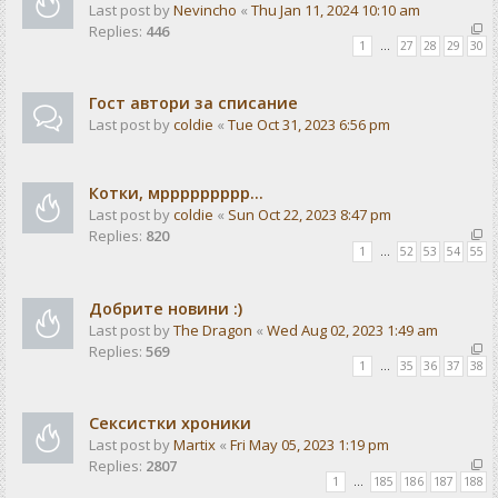
Last post by
Nevincho
«
Thu Jan 11, 2024 10:10 am
Replies:
446
1
…
27
28
29
30
Гост автори за списание
Last post by
coldie
«
Tue Oct 31, 2023 6:56 pm
Котки, мррррррррр...
Last post by
coldie
«
Sun Oct 22, 2023 8:47 pm
Replies:
820
1
…
52
53
54
55
Добрите новини :)
Last post by
The Dragon
«
Wed Aug 02, 2023 1:49 am
Replies:
569
1
…
35
36
37
38
Сексистки хроники
Last post by
Martix
«
Fri May 05, 2023 1:19 pm
Replies:
2807
1
…
185
186
187
188