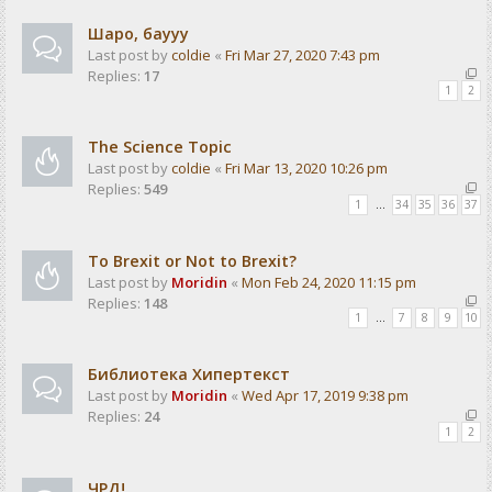
Шаро, баууу
Last post by
coldie
«
Fri Mar 27, 2020 7:43 pm
Replies:
17
1
2
The Science Topic
Last post by
coldie
«
Fri Mar 13, 2020 10:26 pm
Replies:
549
1
…
34
35
36
37
To Brexit or Not to Brexit?
Last post by
Moridin
«
Mon Feb 24, 2020 11:15 pm
Replies:
148
1
…
7
8
9
10
Библиотека Хипертекст
Last post by
Moridin
«
Wed Apr 17, 2019 9:38 pm
Replies:
24
1
2
ЧРД!