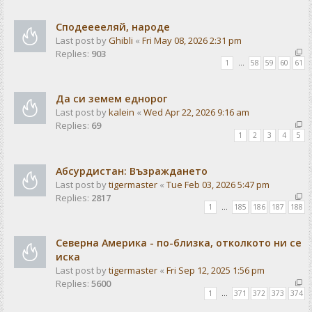
Сподееееляй, народе
Last post by
Ghibli
«
Fri May 08, 2026 2:31 pm
Replies:
903
1
…
58
59
60
61
Да си земем еднорог
Last post by
kalein
«
Wed Apr 22, 2026 9:16 am
Replies:
69
1
2
3
4
5
Абсурдистан: Възраждането
Last post by
tigermaster
«
Tue Feb 03, 2026 5:47 pm
Replies:
2817
1
…
185
186
187
188
Северна Америка - по-близка, отколкото ни се
иска
Last post by
tigermaster
«
Fri Sep 12, 2025 1:56 pm
Replies:
5600
1
…
371
372
373
374