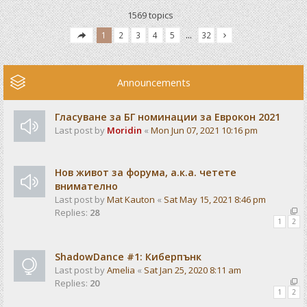
1569 topics
1
2
3
4
5
…
32
Announcements
Гласуване за БГ номинации за Еврокон 2021
Last post by
Moridin
«
Mon Jun 07, 2021 10:16 pm
Нов живот за форума, а.к.а. четете
внимателно
Last post by
Mat Kauton
«
Sat May 15, 2021 8:46 pm
Replies:
28
1
2
ShadowDance #1: Киберпънк
Last post by
Amelia
«
Sat Jan 25, 2020 8:11 am
Replies:
20
1
2