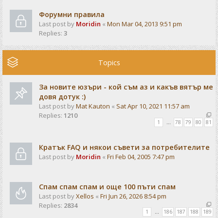
Форумни правила
Last post by
Moridin
«
Mon Mar 04, 2013 9:51 pm
Replies:
3
Topics
За новите юзъри - кой съм аз и какъв вятър ме
довя дотук :)
Last post by
Mat Kauton
«
Sat Apr 10, 2021 11:57 am
Replies:
1210
1
…
78
79
80
81
Кратък FAQ и някои съвети за потребителите
Last post by
Moridin
«
Fri Feb 04, 2005 7:47 pm
Спам спам спам и още 100 пъти спам
Last post by
Xellos
«
Fri Jun 26, 2026 8:54 pm
Replies:
2834
1
…
186
187
188
189