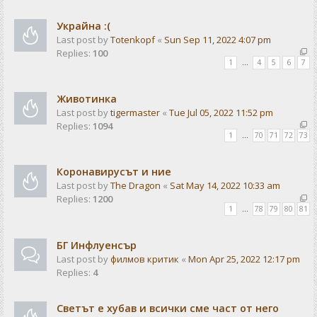
Украйна :(
Last post by
Totenkopf
«
Sun Sep 11, 2022 4:07 pm
Replies:
100
1
…
4
5
6
7
Животинка
Last post by
tigermaster
«
Tue Jul 05, 2022 11:52 pm
Replies:
1094
1
…
70
71
72
73
Коронавирусът и ние
Last post by
The Dragon
«
Sat May 14, 2022 10:33 am
Replies:
1200
1
…
78
79
80
81
БГ Инфлуенсър
Last post by
филмов критик
«
Mon Apr 25, 2022 12:17 pm
Replies:
4
Светът е хубав и всички сме част от него