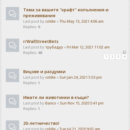
Тема за вашите "крафт" изпълнения и
преживявания
Last post by
coldie
«
Thu May 13, 2021 4:06 am
Replies:
6
r/WallStreetBets
Last post by
трубадур
«
Fri Mar 12, 2021 11:02 am
Replies:
48
1
2
3
4
Вицове и раздумки
Last post by
coldie
«
Sun Jan 24, 2021 5:53 pm
Replies:
1
Имате ли животинки в къщи?
Last post by
Валсо
«
Sun Nov 15, 2020 5:41 pm
Replies:
1
20-летничество!
Last post by
coldie
«
Tue Jul 21, 2020 9:02 am