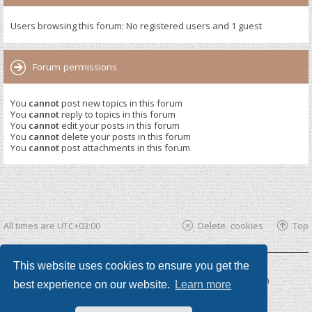
Users browsing this forum: No registered users and 1 guest
Forum permissions
You
cannot
post new topics in this forum
You
cannot
reply to topics in this forum
You
cannot
edit your posts in this forum
You
cannot
delete your posts in this forum
You
cannot
post attachments in this forum
All times are
UTC+03:00
Delete cookies
Top
This website uses cookies to ensure you get the
Powered by
phpBB ®
| phpBB3 theme by
KomiDesign
best experience on our website.
Learn more