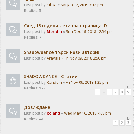
Last post by
Killua
«
Sat Jan 12, 2019 3:18 pm
Replies:
5
След 18 години - екипна страница :D
Last post by
Moridin
«
Sun Dec 16, 2018 12:54 pm
Replies:
7
Shadowdance търси нови автори!
Last post by
Aravala
«
Fri Nov 09, 2018 2:50 pm
SHADOWDANCE - Статии
Last post by
Random
«
Fri Nov 09, 2018 1:25 pm
Replies:
122
1
…
6
7
8
9
Довиждане
Last post by
Roland
«
Wed May 16, 2018 7:08 pm
Replies:
41
1
2
3