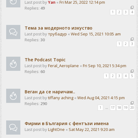
Last post by
Yan
«
Fri Mar 25, 2022 12:14 pm
Replies:
49
1
2
3
4
Тема за модерното изкуство
Last post by
трубадур
«
Wed Sep 15, 2021 10:05 am
Replies:
30
1
2
3
The Podcast Topic
Last post by
Feral_Aeroplane
«
Fri Sep 10, 2021 5:34 pm
Replies:
60
1
2
3
4
5
Веган да се наричам..
Last post by
tiffany aching
«
Wed Aug 04, 2021 4:15 pm
Replies:
290
1
…
17
18
19
20
Фирми в България с фентъзи имена
Last post by
LightOne
«
Sat May 22, 2021 9:20 am