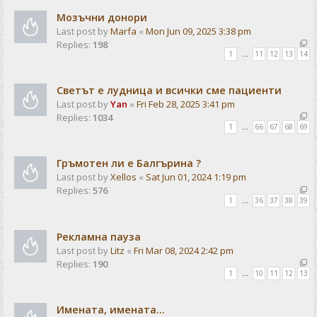
Мозъчни донори
Last post by
Marfa
«
Mon Jun 09, 2025 3:38 pm
Replies:
198
1
…
11
12
13
14
Светът е лудница и всички сме пациенти
Last post by
Yan
«
Fri Feb 28, 2025 3:41 pm
Replies:
1034
1
…
66
67
68
69
Гръмотен ли е Балгърина ?
Last post by
Xellos
«
Sat Jun 01, 2024 1:19 pm
Replies:
576
1
…
36
37
38
39
Рекламна пауза
Last post by
Litz
«
Fri Mar 08, 2024 2:42 pm
Replies:
190
1
…
10
11
12
13
Имената, имената...