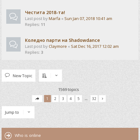
Честита 2018-та!
Last post by
Marfa
«
Sun Jan 07, 2018 10:41 am
Replies:
11
Коледно парти на Shadowdance
Last post by
Claymore
«
Sat Dec 16, 2017 12:02 am
Replies:
3
New Topic
1569 topics
1
2
3
4
5
…
32
Jump to
Who is online