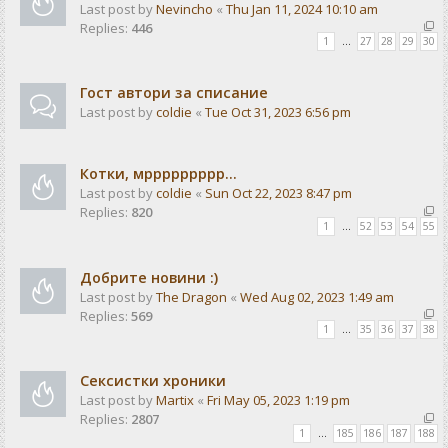
Last post by
Nevincho
«
Thu Jan 11, 2024 10:10 am
Replies:
446
1
…
27
28
29
30
Гост автори за списание
Last post by
coldie
«
Tue Oct 31, 2023 6:56 pm
Котки, мррррррррр...
Last post by
coldie
«
Sun Oct 22, 2023 8:47 pm
Replies:
820
1
…
52
53
54
55
Добрите новини :)
Last post by
The Dragon
«
Wed Aug 02, 2023 1:49 am
Replies:
569
1
…
35
36
37
38
Сексистки хроники
Last post by
Martix
«
Fri May 05, 2023 1:19 pm
Replies:
2807
1
…
185
186
187
188