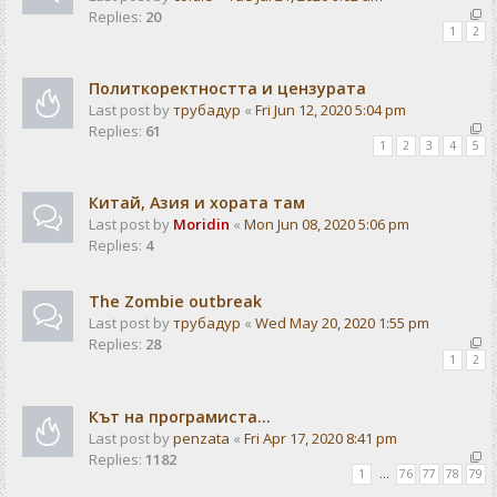
Replies:
20
1
2
Политкоректността и цензурата
Last post by
трубадур
«
Fri Jun 12, 2020 5:04 pm
Replies:
61
1
2
3
4
5
Китай, Азия и хората там
Last post by
Moridin
«
Mon Jun 08, 2020 5:06 pm
Replies:
4
The Zombie outbreak
Last post by
трубадур
«
Wed May 20, 2020 1:55 pm
Replies:
28
1
2
Кът на програмиста...
Last post by
penzata
«
Fri Apr 17, 2020 8:41 pm
Replies:
1182
1
…
76
77
78
79