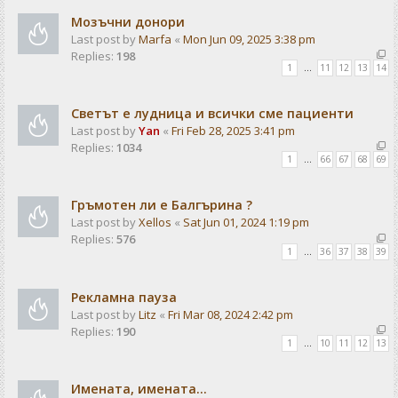
Мозъчни донори
Last post by
Marfa
«
Mon Jun 09, 2025 3:38 pm
Replies:
198
1
…
11
12
13
14
Светът е лудница и всички сме пациенти
Last post by
Yan
«
Fri Feb 28, 2025 3:41 pm
Replies:
1034
1
…
66
67
68
69
Гръмотен ли е Балгърина ?
Last post by
Xellos
«
Sat Jun 01, 2024 1:19 pm
Replies:
576
1
…
36
37
38
39
Рекламна пауза
Last post by
Litz
«
Fri Mar 08, 2024 2:42 pm
Replies:
190
1
…
10
11
12
13
Имената, имената...