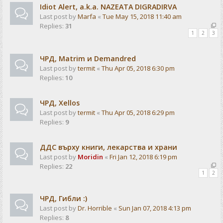
Idiot Alert, a.k.a. NAZEATA DIGRADIRVA
Last post by
Marfa
«
Tue May 15, 2018 11:40 am
Replies:
31
1
2
3
ЧРД, Matrim и Demandred
Last post by
termit
«
Thu Apr 05, 2018 6:30 pm
Replies:
10
ЧРД, Xellos
Last post by
termit
«
Thu Apr 05, 2018 6:29 pm
Replies:
9
ДДС върху книги, лекарства и храни
Last post by
Moridin
«
Fri Jan 12, 2018 6:19 pm
Replies:
22
1
2
ЧРД, Гибли :)
Last post by
Dr. Horrible
«
Sun Jan 07, 2018 4:13 pm
Replies:
8