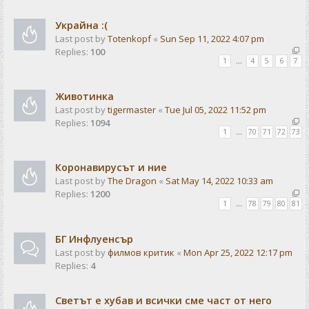
Украйна :(
Last post by
Totenkopf
«
Sun Sep 11, 2022 4:07 pm
Replies:
100
1
…
4
5
6
7
Животинка
Last post by
tigermaster
«
Tue Jul 05, 2022 11:52 pm
Replies:
1094
1
…
70
71
72
73
Коронавирусът и ние
Last post by
The Dragon
«
Sat May 14, 2022 10:33 am
Replies:
1200
1
…
78
79
80
81
БГ Инфлуенсър
Last post by
филмов критик
«
Mon Apr 25, 2022 12:17 pm
Replies:
4
Светът е хубав и всички сме част от него