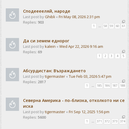
Сподееееляй, народе
Last post by
Ghibli
«
Fri May 08, 2026 2:31 pm
Replies:
903
1
…
58
59
60
61
Да си земем еднорог
Last post by
kalein
«
Wed Apr 22, 2026 9:16 am
Replies:
69
1
2
3
4
5
Абсурдистан: Възраждането
Last post by
tigermaster
«
Tue Feb 03, 2026 5:47 pm
Replies:
2817
1
…
185
186
187
188
Северна Америка - по-близка, отколкото ни се
иска
Last post by
tigermaster
«
Fri Sep 12, 2025 1:56 pm
Replies:
5600
1
…
371
372
373
374