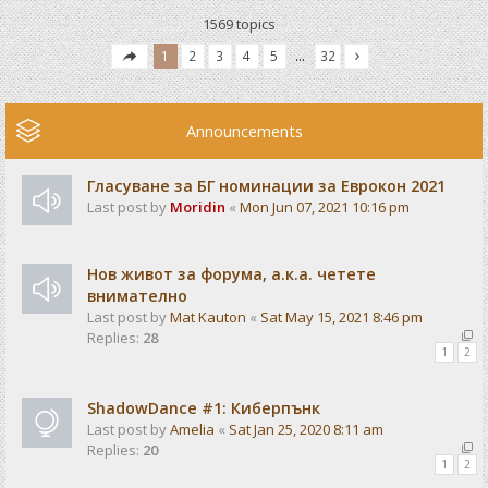
1569 topics
1
2
3
4
5
…
32
Announcements
Гласуване за БГ номинации за Еврокон 2021
Last post by
Moridin
«
Mon Jun 07, 2021 10:16 pm
Нов живот за форума, а.к.а. четете
внимателно
Last post by
Mat Kauton
«
Sat May 15, 2021 8:46 pm
Replies:
28
1
2
ShadowDance #1: Киберпънк
Last post by
Amelia
«
Sat Jan 25, 2020 8:11 am
Replies:
20
1
2