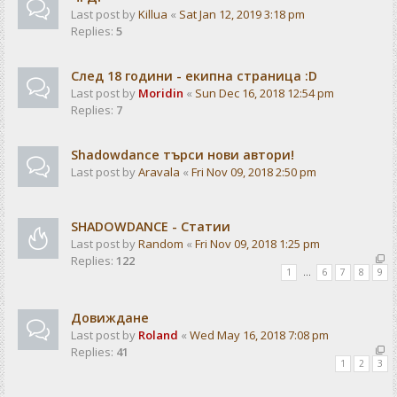
Last post by
Killua
«
Sat Jan 12, 2019 3:18 pm
Replies:
5
След 18 години - екипна страница :D
Last post by
Moridin
«
Sun Dec 16, 2018 12:54 pm
Replies:
7
Shadowdance търси нови автори!
Last post by
Aravala
«
Fri Nov 09, 2018 2:50 pm
SHADOWDANCE - Статии
Last post by
Random
«
Fri Nov 09, 2018 1:25 pm
Replies:
122
1
…
6
7
8
9
Довиждане
Last post by
Roland
«
Wed May 16, 2018 7:08 pm
Replies:
41
1
2
3