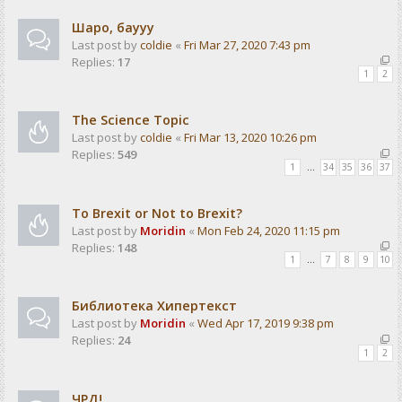
Шаро, баууу
Last post by
coldie
«
Fri Mar 27, 2020 7:43 pm
Replies:
17
1
2
The Science Topic
Last post by
coldie
«
Fri Mar 13, 2020 10:26 pm
Replies:
549
1
…
34
35
36
37
To Brexit or Not to Brexit?
Last post by
Moridin
«
Mon Feb 24, 2020 11:15 pm
Replies:
148
1
…
7
8
9
10
Библиотека Хипертекст
Last post by
Moridin
«
Wed Apr 17, 2019 9:38 pm
Replies:
24
1
2
ЧРД!