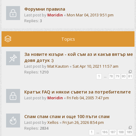
Форумни правила
Last post by
Moridin
«
Mon Mar 04, 2013 9:51 pm
Replies:
3
Topics
За новите юзъри - кой съм аз и какъв вятър ме
довя дотук :)
Last post by
Mat Kauton
«
Sat Apr 10, 2021 11:57 am
Replies:
1210
1
…
78
79
80
81
Кратък FAQ и някои съвети за потребителите
Last post by
Moridin
«
Fri Feb 04, 2005 7:47 pm
Спам спам спам и още 100 пъти спам
Last post by
Xellos
«
Fri Jun 26, 2026 8:54 pm
Replies:
2834
1
…
186
187
188
189