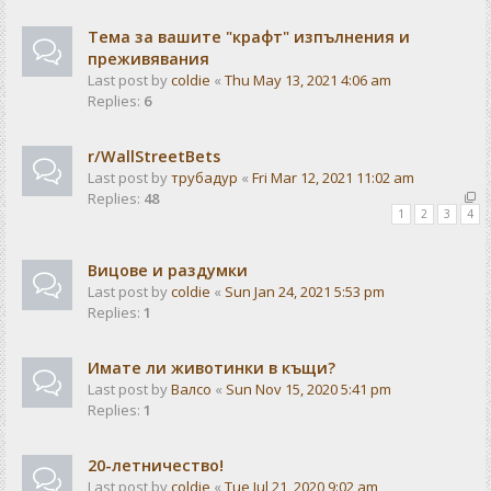
Тема за вашите "крафт" изпълнения и
преживявания
Last post by
coldie
«
Thu May 13, 2021 4:06 am
Replies:
6
r/WallStreetBets
Last post by
трубадур
«
Fri Mar 12, 2021 11:02 am
Replies:
48
1
2
3
4
Вицове и раздумки
Last post by
coldie
«
Sun Jan 24, 2021 5:53 pm
Replies:
1
Имате ли животинки в къщи?
Last post by
Валсо
«
Sun Nov 15, 2020 5:41 pm
Replies:
1
20-летничество!
Last post by
coldie
«
Tue Jul 21, 2020 9:02 am