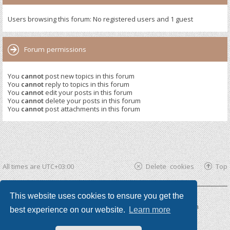
Users browsing this forum: No registered users and 1 guest
Forum permissions
You
cannot
post new topics in this forum
You
cannot
reply to topics in this forum
You
cannot
edit your posts in this forum
You
cannot
delete your posts in this forum
You
cannot
post attachments in this forum
All times are
UTC+03:00
Delete cookies
Top
This website uses cookies to ensure you get the
Powered by
phpBB ®
| phpBB3 theme by
KomiDesign
best experience on our website.
Learn more