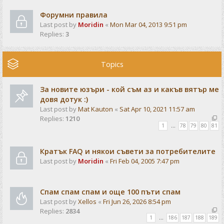
Форумни правила
Last post by
Moridin
«
Mon Mar 04, 2013 9:51 pm
Replies:
3
Topics
За новите юзъри - кой съм аз и какъв вятър ме
довя дотук :)
Last post by
Mat Kauton
«
Sat Apr 10, 2021 11:57 am
Replies:
1210
1
…
78
79
80
81
Кратък FAQ и някои съвети за потребителите
Last post by
Moridin
«
Fri Feb 04, 2005 7:47 pm
Спам спам спам и още 100 пъти спам
Last post by
Xellos
«
Fri Jun 26, 2026 8:54 pm
Replies:
2834
1
…
186
187
188
189