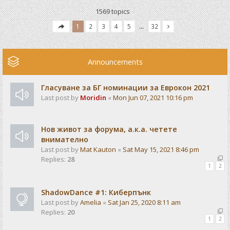
1569 topics
1
2
3
4
5
…
32
Announcements
Гласуване за БГ номинации за Еврокон 2021
Last post by
Moridin
«
Mon Jun 07, 2021 10:16 pm
Нов живот за форума, а.к.а. четете
внимателно
Last post by
Mat Kauton
«
Sat May 15, 2021 8:46 pm
Replies:
28
1
2
ShadowDance #1: Киберпънк
Last post by
Amelia
«
Sat Jan 25, 2020 8:11 am
Replies:
20
1
2