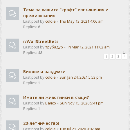
Тема за вашите "крафт" изпълнения и
преживявания
Last post by
coldie
«
Thu May 13, 2021 4:06 am
Replies:
6
r/WallStreetBets
Last post by
трубадур
«
Fri Mar 12, 2021 11:02 am
Replies:
48
1
2
3
4
Вицове и раздумки
Last post by
coldie
«
Sun Jan 24, 2021 5:53 pm
Replies:
1
Имате ли животинки в къщи?
Last post by
Валсо
«
Sun Nov 15, 2020 5:41 pm
Replies:
1
20-летничество!
Last post by
coldie
«
Tue Jul 21, 2020 9:02 am