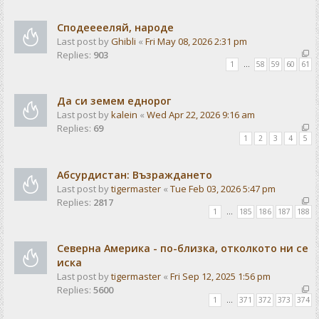
Сподееееляй, народе
Last post by
Ghibli
«
Fri May 08, 2026 2:31 pm
Replies:
903
1
…
58
59
60
61
Да си земем еднорог
Last post by
kalein
«
Wed Apr 22, 2026 9:16 am
Replies:
69
1
2
3
4
5
Абсурдистан: Възраждането
Last post by
tigermaster
«
Tue Feb 03, 2026 5:47 pm
Replies:
2817
1
…
185
186
187
188
Северна Америка - по-близка, отколкото ни се
иска
Last post by
tigermaster
«
Fri Sep 12, 2025 1:56 pm
Replies:
5600
1
…
371
372
373
374