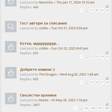
Last post by
Nevincho
«
Thu Jan 11, 2024 10:10 am
Replies:
446
1
…
27
28
29
30
Гост автори за списание
Last post by
coldie
«
Tue Oct 31, 2023 6:56 pm
Котки, мррррррррр...
Last post by
coldie
«
Sun Oct 22, 2023 8:47 pm
Replies:
820
1
…
52
53
54
55
Добрите новини :)
Last post by
The Dragon
«
Wed Aug 02, 2023 1:49 am
Replies:
569
1
…
35
36
37
38
Сексистки хроники
Last post by
Martix
«
Fri May 05, 2023 1:19 pm
Replies:
2807
1
…
185
186
187
188