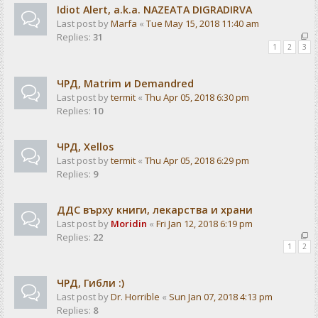
Idiot Alert, a.k.a. NAZEATA DIGRADIRVA
Last post by
Marfa
«
Tue May 15, 2018 11:40 am
Replies:
31
1
2
3
ЧРД, Matrim и Demandred
Last post by
termit
«
Thu Apr 05, 2018 6:30 pm
Replies:
10
ЧРД, Xellos
Last post by
termit
«
Thu Apr 05, 2018 6:29 pm
Replies:
9
ДДС върху книги, лекарства и храни
Last post by
Moridin
«
Fri Jan 12, 2018 6:19 pm
Replies:
22
1
2
ЧРД, Гибли :)
Last post by
Dr. Horrible
«
Sun Jan 07, 2018 4:13 pm
Replies:
8