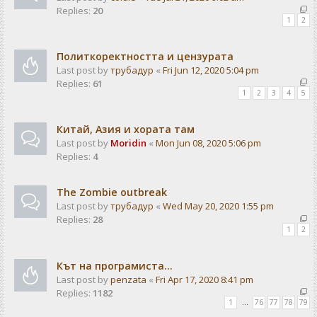
Replies:
20
1
2
Политкоректността и цензурата
Last post by
трубадур
«
Fri Jun 12, 2020 5:04 pm
Replies:
61
1
2
3
4
5
Китай, Азия и хората там
Last post by
Moridin
«
Mon Jun 08, 2020 5:06 pm
Replies:
4
The Zombie outbreak
Last post by
трубадур
«
Wed May 20, 2020 1:55 pm
Replies:
28
1
2
Кът на програмиста...
Last post by
penzata
«
Fri Apr 17, 2020 8:41 pm
Replies:
1182
1
…
76
77
78
79