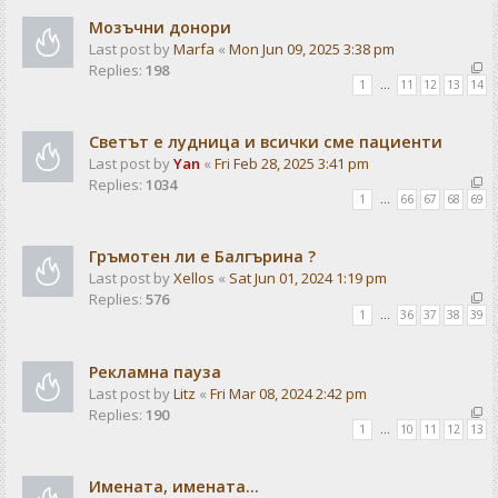
Мозъчни донори
Last post by
Marfa
«
Mon Jun 09, 2025 3:38 pm
Replies:
198
1
…
11
12
13
14
Светът е лудница и всички сме пациенти
Last post by
Yan
«
Fri Feb 28, 2025 3:41 pm
Replies:
1034
1
…
66
67
68
69
Гръмотен ли е Балгърина ?
Last post by
Xellos
«
Sat Jun 01, 2024 1:19 pm
Replies:
576
1
…
36
37
38
39
Рекламна пауза
Last post by
Litz
«
Fri Mar 08, 2024 2:42 pm
Replies:
190
1
…
10
11
12
13
Имената, имената...