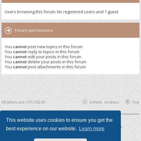
Users browsing this forum: No registered users and 1 guest
Forum permissions
You
cannot
post new topics in this forum
You
cannot
reply to topics in this forum
You
cannot
edit your posts in this forum
You
cannot
delete your posts in this forum
You
cannot
post attachments in this forum
All times are
UTC+03:00
Delete cookies
Top
This website uses cookies to ensure you get the
Powered by
phpBB ®
| phpBB3 theme by
KomiDesign
best experience on our website.
Learn more