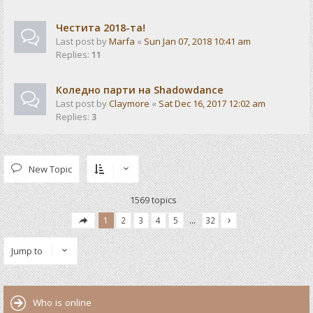
Честита 2018-та!
Last post by
Marfa
«
Sun Jan 07, 2018 10:41 am
Replies:
11
Коледно парти на Shadowdance
Last post by
Claymore
«
Sat Dec 16, 2017 12:02 am
Replies:
3
New Topic
1569 topics
1
2
3
4
5
…
32
Jump to
Who is online