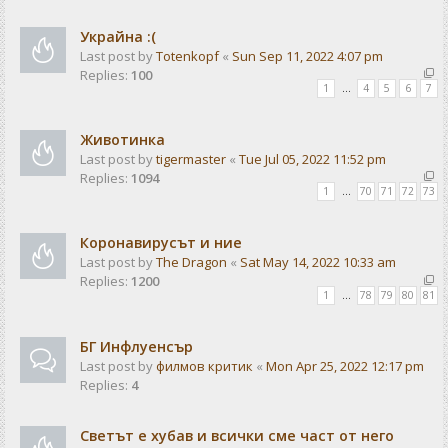
Украйна :(
Last post by
Totenkopf
«
Sun Sep 11, 2022 4:07 pm
Replies:
100
1
…
4
5
6
7
Животинка
Last post by
tigermaster
«
Tue Jul 05, 2022 11:52 pm
Replies:
1094
1
…
70
71
72
73
Коронавирусът и ние
Last post by
The Dragon
«
Sat May 14, 2022 10:33 am
Replies:
1200
1
…
78
79
80
81
БГ Инфлуенсър
Last post by
филмов критик
«
Mon Apr 25, 2022 12:17 pm
Replies:
4
Светът е хубав и всички сме част от него