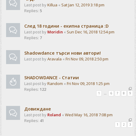
Last post by
Killua
«
Sat Jan 12, 2019 3:18 pm
Replies:
5
След 18 години - екипна страница :D
Last post by
Moridin
«
Sun Dec 16, 2018 12:54 pm
Replies:
7
Shadowdance търси нови автори!
Last post by
Aravala
«
Fri Nov 09, 2018 2:50 pm
SHADOWDANCE - Статии
Last post by
Random
«
Fri Nov 09, 2018 1:25 pm
Replies:
122
1
…
6
7
8
9
Довиждане
Last post by
Roland
«
Wed May 16, 2018 7:08 pm
Replies:
41
1
2
3