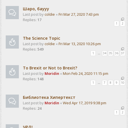
Шаро, баууу
Last post by
coldie
«
Fri Mar 27, 2020 7:43 pm
Replies:
17
1
2
The Science Topic
Last post by
coldie
«
Fri Mar 13, 2020 10:26 pm
Replies:
549
1
…
34
35
36
37
To Brexit or Not to Brexit?
Last post by
Moridin
«
Mon Feb 24, 2020 11:15 pm
Replies:
148
1
…
7
8
9
10
Библиотека Хипертекст
Last post by
Moridin
«
Wed Apr 17, 2019 9:38 pm
Replies:
24
1
2
ЧРД!