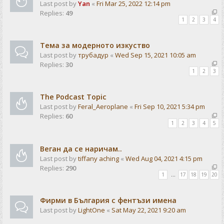
Last post by
Yan
«
Fri Mar 25, 2022 12:14 pm
Replies:
49
1
2
3
4
Тема за модерното изкуство
Last post by
трубадур
«
Wed Sep 15, 2021 10:05 am
Replies:
30
1
2
3
The Podcast Topic
Last post by
Feral_Aeroplane
«
Fri Sep 10, 2021 5:34 pm
Replies:
60
1
2
3
4
5
Веган да се наричам..
Last post by
tiffany aching
«
Wed Aug 04, 2021 4:15 pm
Replies:
290
1
…
17
18
19
20
Фирми в България с фентъзи имена
Last post by
LightOne
«
Sat May 22, 2021 9:20 am