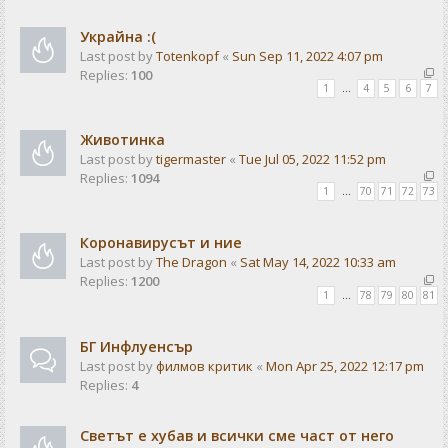
Украйна :(
Last post by
Totenkopf
«
Sun Sep 11, 2022 4:07 pm
Replies:
100
1
…
4
5
6
7
Животинка
Last post by
tigermaster
«
Tue Jul 05, 2022 11:52 pm
Replies:
1094
1
…
70
71
72
73
Коронавирусът и ние
Last post by
The Dragon
«
Sat May 14, 2022 10:33 am
Replies:
1200
1
…
78
79
80
81
БГ Инфлуенсър
Last post by
филмов критик
«
Mon Apr 25, 2022 12:17 pm
Replies:
4
Светът е хубав и всички сме част от него