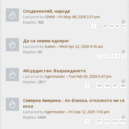
Сподееееляй, народе
Last post by
Ghibli
«
Fri May 08, 2026 2:31 pm
Replies:
903
1
…
58
59
60
61
Да си земем еднорог
Last post by
kalein
«
Wed Apr 22, 2026 9:16 am
Replies:
69
1
2
3
4
5
Абсурдистан: Възраждането
Last post by
tigermaster
«
Tue Feb 03, 2026 5:47 pm
Replies:
2817
1
…
185
186
187
188
Северна Америка - по-близка, отколкото ни се
иска
Last post by
tigermaster
«
Fri Sep 12, 2025 1:56 pm
Replies:
5600
1
…
371
372
373
374