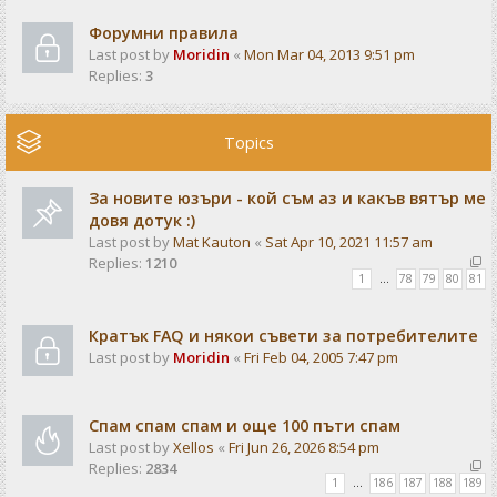
Форумни правила
Last post by
Moridin
«
Mon Mar 04, 2013 9:51 pm
Replies:
3
Topics
За новите юзъри - кой съм аз и какъв вятър ме
довя дотук :)
Last post by
Mat Kauton
«
Sat Apr 10, 2021 11:57 am
Replies:
1210
1
…
78
79
80
81
Кратък FAQ и някои съвети за потребителите
Last post by
Moridin
«
Fri Feb 04, 2005 7:47 pm
Спам спам спам и още 100 пъти спам
Last post by
Xellos
«
Fri Jun 26, 2026 8:54 pm
Replies:
2834
1
…
186
187
188
189