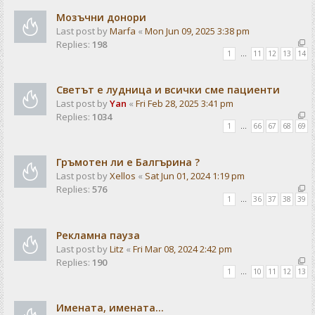
Мозъчни донори
Last post by
Marfa
«
Mon Jun 09, 2025 3:38 pm
Replies:
198
1
…
11
12
13
14
Светът е лудница и всички сме пациенти
Last post by
Yan
«
Fri Feb 28, 2025 3:41 pm
Replies:
1034
1
…
66
67
68
69
Гръмотен ли е Балгърина ?
Last post by
Xellos
«
Sat Jun 01, 2024 1:19 pm
Replies:
576
1
…
36
37
38
39
Рекламна пауза
Last post by
Litz
«
Fri Mar 08, 2024 2:42 pm
Replies:
190
1
…
10
11
12
13
Имената, имената...