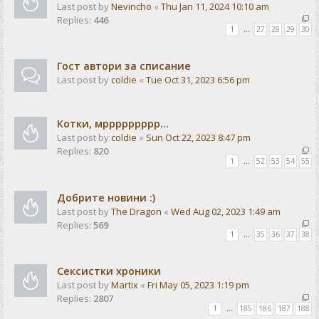
Last post by
Nevincho
«
Thu Jan 11, 2024 10:10 am
Replies:
446
1
…
27
28
29
30
Гост автори за списание
Last post by
coldie
«
Tue Oct 31, 2023 6:56 pm
Котки, мррррррррр...
Last post by
coldie
«
Sun Oct 22, 2023 8:47 pm
Replies:
820
1
…
52
53
54
55
Добрите новини :)
Last post by
The Dragon
«
Wed Aug 02, 2023 1:49 am
Replies:
569
1
…
35
36
37
38
Сексистки хроники
Last post by
Martix
«
Fri May 05, 2023 1:19 pm
Replies:
2807
1
…
185
186
187
188