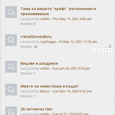
Тема за вашите "крафт" изпълнения и
преживявания
Last post by
coldie
«
Thu May 13, 2021 4:06 am
Replies:
6
r/WallStreetBets
Last post by
трубадур
«
Fri Mar 12, 2021 11:02 am
Replies:
48
1
2
3
4
Вицове и раздумки
Last post by
coldie
«
Sun Jan 24, 2021 5:53 pm
Replies:
1
Имате ли животинки в къщи?
Last post by
Валсо
«
Sun Nov 15, 2020 5:41 pm
Replies:
1
20-летничество!
Last post by
coldie
«
Tue Jul 21, 2020 9:02 am