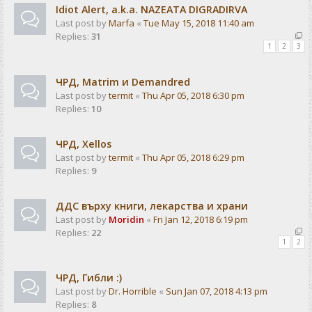
Idiot Alert, a.k.a. NAZEATA DIGRADIRVA
Last post by
Marfa
«
Tue May 15, 2018 11:40 am
Replies:
31
1
2
3
ЧРД, Matrim и Demandred
Last post by
termit
«
Thu Apr 05, 2018 6:30 pm
Replies:
10
ЧРД, Xellos
Last post by
termit
«
Thu Apr 05, 2018 6:29 pm
Replies:
9
ДДС върху книги, лекарства и храни
Last post by
Moridin
«
Fri Jan 12, 2018 6:19 pm
Replies:
22
1
2
ЧРД, Гибли :)
Last post by
Dr. Horrible
«
Sun Jan 07, 2018 4:13 pm
Replies:
8