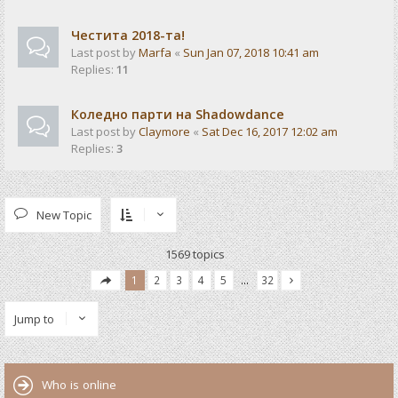
Честита 2018-та!
Last post by
Marfa
«
Sun Jan 07, 2018 10:41 am
Replies:
11
Коледно парти на Shadowdance
Last post by
Claymore
«
Sat Dec 16, 2017 12:02 am
Replies:
3
New Topic
1569 topics
1
2
3
4
5
…
32
Jump to
Who is online