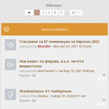
1569 topics
1
2
3
4
5
…
32
Announcements
Гласуване за БГ номинации за Еврокон 2021
Last post by
Moridin
«
Mon Jun 07, 2021 10:16 pm
Нов живот за форума, а.к.а. четете
внимателно
Last post by
Mat Kauton
«
Sat May 15, 2021 8:46 pm
Replies:
28
1
2
ShadowDance #1: Киберпънк
Last post by
Amelia
«
Sat Jan 25, 2020 8:11 am
Replies:
20
1
2