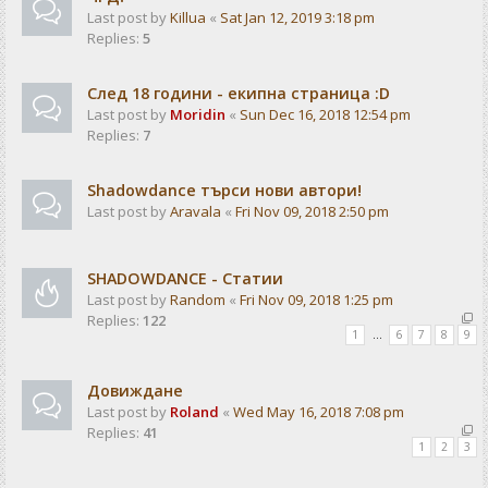
Last post by
Killua
«
Sat Jan 12, 2019 3:18 pm
Replies:
5
След 18 години - екипна страница :D
Last post by
Moridin
«
Sun Dec 16, 2018 12:54 pm
Replies:
7
Shadowdance търси нови автори!
Last post by
Aravala
«
Fri Nov 09, 2018 2:50 pm
SHADOWDANCE - Статии
Last post by
Random
«
Fri Nov 09, 2018 1:25 pm
Replies:
122
1
…
6
7
8
9
Довиждане
Last post by
Roland
«
Wed May 16, 2018 7:08 pm
Replies:
41
1
2
3