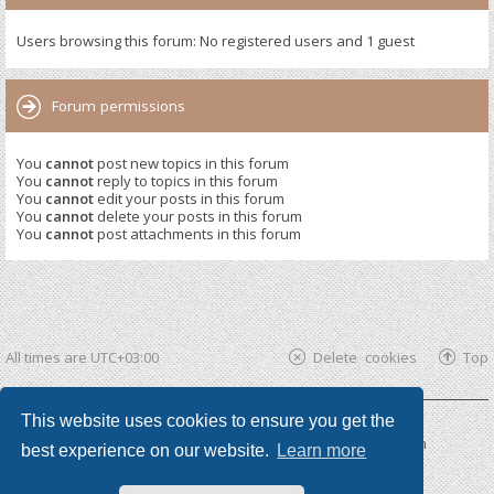
Users browsing this forum: No registered users and 1 guest
Forum permissions
You
cannot
post new topics in this forum
You
cannot
reply to topics in this forum
You
cannot
edit your posts in this forum
You
cannot
delete your posts in this forum
You
cannot
post attachments in this forum
All times are
UTC+03:00
Delete cookies
Top
This website uses cookies to ensure you get the
Powered by
phpBB ®
| phpBB3 theme by
KomiDesign
best experience on our website.
Learn more