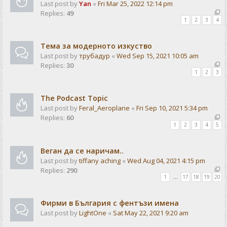
Last post by
Yan
«
Fri Mar 25, 2022 12:14 pm
Replies:
49
1
2
3
4
Тема за модерното изкуство
Last post by
трубадур
«
Wed Sep 15, 2021 10:05 am
Replies:
30
1
2
3
The Podcast Topic
Last post by
Feral_Aeroplane
«
Fri Sep 10, 2021 5:34 pm
Replies:
60
1
2
3
4
5
Веган да се наричам..
Last post by
tiffany aching
«
Wed Aug 04, 2021 4:15 pm
Replies:
290
1
…
17
18
19
20
Фирми в България с фентъзи имена
Last post by
LightOne
«
Sat May 22, 2021 9:20 am