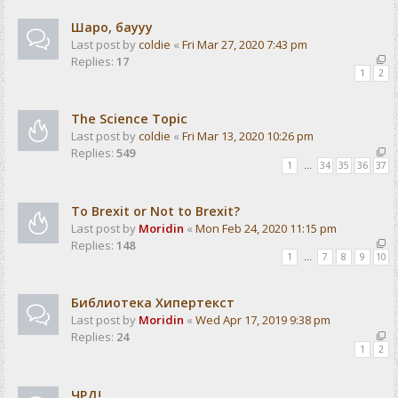
Шаро, баууу
Last post by
coldie
«
Fri Mar 27, 2020 7:43 pm
Replies:
17
1
2
The Science Topic
Last post by
coldie
«
Fri Mar 13, 2020 10:26 pm
Replies:
549
1
…
34
35
36
37
To Brexit or Not to Brexit?
Last post by
Moridin
«
Mon Feb 24, 2020 11:15 pm
Replies:
148
1
…
7
8
9
10
Библиотека Хипертекст
Last post by
Moridin
«
Wed Apr 17, 2019 9:38 pm
Replies:
24
1
2
ЧРД!