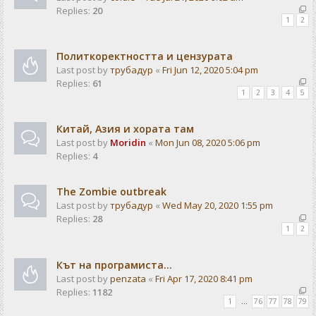
Replies:
20
1
2
Политкоректността и цензурата
Last post by
трубадур
«
Fri Jun 12, 2020 5:04 pm
Replies:
61
1
2
3
4
5
Китай, Азия и хората там
Last post by
Moridin
«
Mon Jun 08, 2020 5:06 pm
Replies:
4
The Zombie outbreak
Last post by
трубадур
«
Wed May 20, 2020 1:55 pm
Replies:
28
1
2
Кът на програмиста...
Last post by
penzata
«
Fri Apr 17, 2020 8:41 pm
Replies:
1182
1
…
76
77
78
79