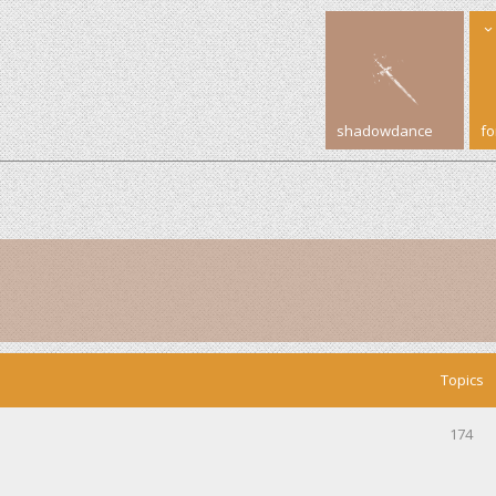
shadowdance
f
Topics
174