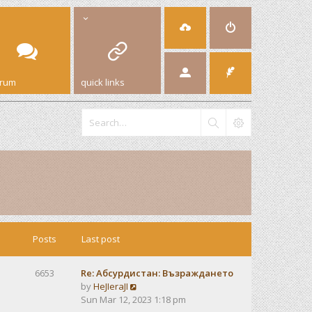
orum
quick links
Posts
Last post
6653
Re: Абсурдистан: Възраждането
V
by
HeJIeraJI
i
Sun Mar 12, 2023 1:18 pm