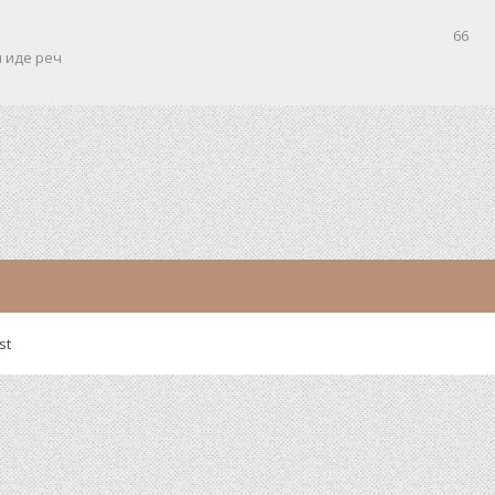
66
и иде реч
st