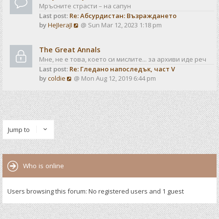
Мръсните страсти – на сапун
Last post:
Re: Абсурдистан: Възраждането
V
by
HeJIeraJI
@ Sun Mar 12, 2023 1:18 pm
i
e
The Great Annals
w
Мне, не е това, което си мислите... за архиви иде реч
t
Last post:
Re: Гледано напоследък, част V
h
V
by
coldie
@ Mon Aug 12, 2019 6:44 pm
e
i
l
e
a
w
t
t
e
h
s
Jump to
e
t
l
p
a
o
t
s
Who is online
e
t
s
t
Users browsing this forum: No registered users and 1 guest
p
o
s