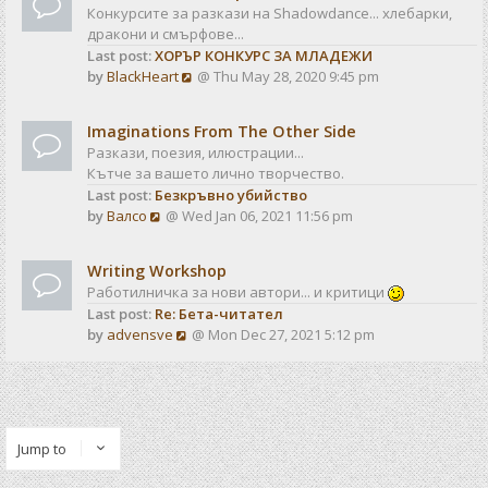
Конкурсите за разкази на Shadowdance... хлебарки,
дракони и смърфове...
Last post:
ХОРЪР КОНКУРС ЗА МЛАДЕЖИ
V
by
BlackHeart
@ Thu May 28, 2020 9:45 pm
i
e
Imaginations From The Other Side
w
Разкази, поезия, илюстрации...
t
Кътче за вашето лично творчество.
h
Last post:
Безкръвно убийство
e
V
by
Валсо
@ Wed Jan 06, 2021 11:56 pm
l
i
a
e
t
Writing Workshop
w
e
Работилничка за нови автори... и критици
t
s
Last post:
Re: Бета-читател
h
t
V
by
advensve
@ Mon Dec 27, 2021 5:12 pm
e
p
i
l
o
e
a
s
w
t
t
t
e
h
s
Jump to
e
t
l
p