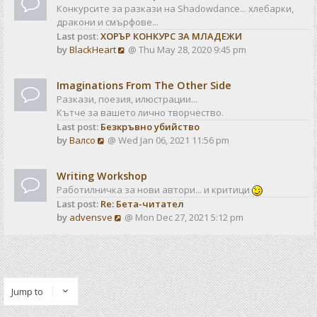
Конкурсите за разкази на Shadowdance... хлебарки,
дракони и смърфове...
Last post:
ХОРЪР КОНКУРС ЗА МЛАДЕЖИ
V
by
BlackHeart
@ Thu May 28, 2020 9:45 pm
i
e
Imaginations From The Other Side
w
Разкази, поезия, илюстрации...
t
Кътче за вашето лично творчество.
h
Last post:
Безкръвно убийство
e
V
by
Валсо
@ Wed Jan 06, 2021 11:56 pm
l
i
a
e
t
Writing Workshop
w
e
Работилничка за нови автори... и критици
t
s
Last post:
Re: Бета-читател
h
t
V
by
advensve
@ Mon Dec 27, 2021 5:12 pm
e
p
i
l
o
e
a
s
w
t
t
t
e
h
s
Jump to
e
t
l
p