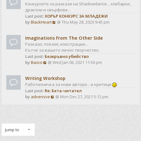
Конкурсите за разкази на Shadowdance... хлебарки,
дракони и смърфове...
Last post:
ХОРЪР КОНКУРС ЗА МЛАДЕЖИ
V
by
BlackHeart
@ Thu May 28, 2020 9:45 pm
i
e
Imaginations From The Other Side
w
Разкази, поезия, илюстрации...
t
Кътче за вашето лично творчество.
h
Last post:
Безкръвно убийство
e
V
by
Валсо
@ Wed Jan 06, 2021 11:56 pm
l
i
a
e
t
Writing Workshop
w
e
Работилничка за нови автори... и критици
t
s
Last post:
Re: Бета-читател
h
t
V
by
advensve
@ Mon Dec 27, 2021 5:12 pm
e
p
i
l
o
e
a
s
w
t
t
t
e
h
s
Jump to
e
t
l
p