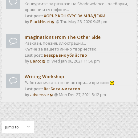
Конкурсите за разкази на Shadowdance... хлебарки,
дракони и смърфове...
Last post:
ХОРЪР КОНКУРС ЗА МЛАДЕЖИ
V
by
BlackHeart
@ Thu May 28, 2020 9:45 pm
i
e
Imaginations From The Other Side
w
Разкази, поезия, илюстрации...
t
Кътче за вашето лично творчество.
h
Last post:
Безкръвно убийство
e
V
by
Валсо
@ Wed Jan 06, 2021 11:56 pm
l
i
a
e
t
Writing Workshop
w
e
Работилничка за нови автори... и критици
t
s
Last post:
Re: Бета-читател
h
t
V
by
advensve
@ Mon Dec 27, 2021 5:12 pm
e
p
i
l
o
e
a
s
w
t
t
t
e
h
s
Jump to
e
t
l
p