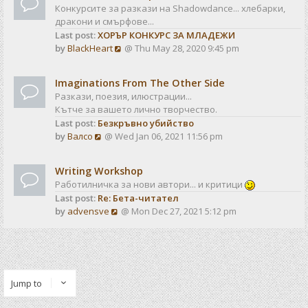
Конкурсите за разкази на Shadowdance... хлебарки,
дракони и смърфове...
Last post:
ХОРЪР КОНКУРС ЗА МЛАДЕЖИ
V
by
BlackHeart
@ Thu May 28, 2020 9:45 pm
i
e
Imaginations From The Other Side
w
Разкази, поезия, илюстрации...
t
Кътче за вашето лично творчество.
h
Last post:
Безкръвно убийство
e
V
by
Валсо
@ Wed Jan 06, 2021 11:56 pm
l
i
a
e
t
Writing Workshop
w
e
Работилничка за нови автори... и критици
t
s
Last post:
Re: Бета-читател
h
t
V
by
advensve
@ Mon Dec 27, 2021 5:12 pm
e
p
i
l
o
e
a
s
w
t
t
t
e
h
s
Jump to
e
t
l
p