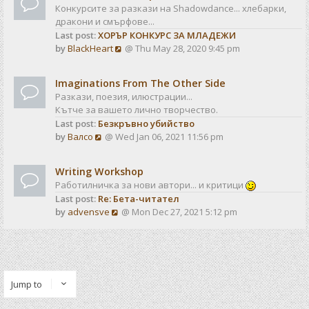
Конкурсите за разкази на Shadowdance... хлебарки,
дракони и смърфове...
Last post:
ХОРЪР КОНКУРС ЗА МЛАДЕЖИ
V
by
BlackHeart
@ Thu May 28, 2020 9:45 pm
i
e
Imaginations From The Other Side
w
Разкази, поезия, илюстрации...
t
Кътче за вашето лично творчество.
h
Last post:
Безкръвно убийство
e
V
by
Валсо
@ Wed Jan 06, 2021 11:56 pm
l
i
a
e
t
Writing Workshop
w
e
Работилничка за нови автори... и критици
t
s
Last post:
Re: Бета-читател
h
t
V
by
advensve
@ Mon Dec 27, 2021 5:12 pm
e
p
i
l
o
e
a
s
w
t
t
t
e
h
s
Jump to
e
t
l
p