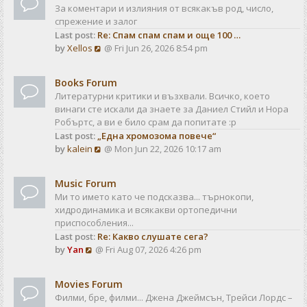
За коментари и излияния от всякакъв род, число,
спрежение и залог
Last post:
Re: Спам спам спам и още 100 …
V
by
Xellos
@ Fri Jun 26, 2026 8:54 pm
i
e
Books Forum
w
Литературни критики и възхвали. Всичко, което
t
винаги сте искали да знаете за Даниел Стийл и Нора
h
Робъртс, а ви е било срам да попитате :р
e
Last post:
„Една хромозома повече“
l
V
by
kalein
@ Mon Jun 22, 2026 10:17 am
a
i
t
e
e
Music Forum
w
s
Ми то името като че подсказва... търнокопи,
t
t
хидродинамика и всякакви ортопедични
h
p
приспособления...
e
o
Last post:
Re: Какво слушате сега?
l
s
V
by
Yan
@ Fri Aug 07, 2026 4:26 pm
a
t
i
t
e
e
Movies Forum
w
s
Филми, бре, филми... Джена Джеймсън, Трейси Лордс –
t
t