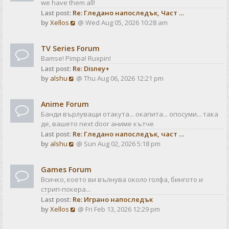
we have them all!
h
p
Last post:
Re: Гледано напоследък, Част …
e
o
V
by
Xellos
@ Wed Aug 05, 2026 10:28 am
l
s
i
a
t
e
t
TV Series Forum
w
e
Bamse! Pimpa! Ruxpin!
t
s
Last post:
Re: Disney+
h
t
V
by
alshu
@ Thu Aug 06, 2026 12:21 pm
e
p
i
l
o
e
a
s
Anime Forum
w
t
t
Банди върлуващи отакута... окапита... опосуми... така
t
e
де, вашето next door аниме кътче
h
s
Last post:
Re: Гледано напоследък, част …
e
t
V
by
alshu
@ Sun Aug 02, 2026 5:18 pm
l
p
i
a
o
e
t
s
Games Forum
w
e
t
Всичко, което ви вълнува около голфа, бингото и
t
s
стрип-покера...
h
t
Last post:
Re: Играно напоследък
e
p
V
by
Xellos
@ Fri Feb 13, 2026 12:29 pm
l
o
i
a
s
e