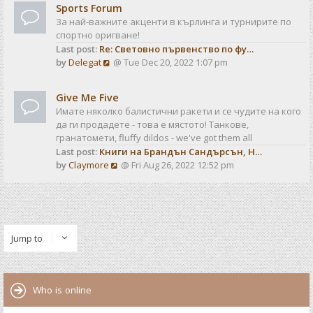
t
t
Sports Forum
w
e
За най-важните акценти в кърлинга и турнирите по
t
s
спортно оригване!
h
t
Last post:
Re: Световно първенство по фу…
e
p
V
by
Delegat
@ Tue Dec 20, 2022 1:07 pm
l
o
i
a
s
e
t
t
Give Me Five
w
e
Имате няколко балистични ракети и се чудите на кого
t
s
да ги продадете - това е мястото! Танкове,
h
t
гранатомети, fluffy dildos - we've got them all
e
p
Last post:
Книги на Брандън Сандърсън, Н…
l
o
V
by
Claymore
@ Fri Aug 26, 2022 12:52 pm
a
s
i
t
t
e
e
w
s
t
t
h
p
Jump to
e
o
l
s
a
t
t
Who is online
e
s