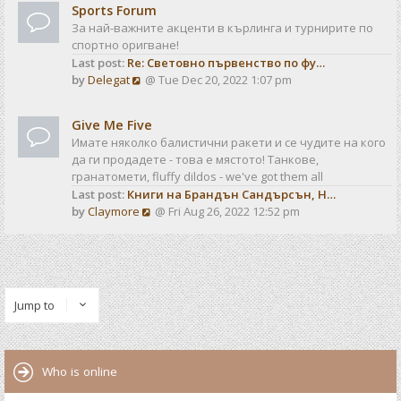
t
t
Sports Forum
w
e
За най-важните акценти в кърлинга и турнирите по
t
s
спортно оригване!
h
t
Last post:
Re: Световно първенство по фу…
e
p
V
by
Delegat
@ Tue Dec 20, 2022 1:07 pm
l
o
i
a
s
e
t
t
Give Me Five
w
e
Имате няколко балистични ракети и се чудите на кого
t
s
да ги продадете - това е мястото! Танкове,
h
t
гранатомети, fluffy dildos - we've got them all
e
p
Last post:
Книги на Брандън Сандърсън, Н…
l
o
V
by
Claymore
@ Fri Aug 26, 2022 12:52 pm
a
s
i
t
t
e
e
w
s
t
t
h
p
Jump to
e
o
l
s
a
t
t
Who is online
e
s