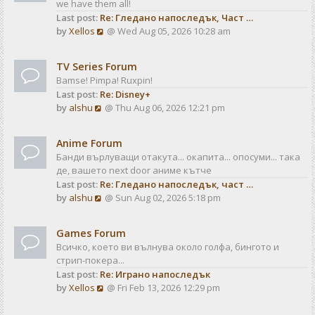
we have them all!
h
p
Last post:
Re: Гледано напоследък, Част …
e
o
V
by
Xellos
@ Wed Aug 05, 2026 10:28 am
l
s
i
a
t
e
t
TV Series Forum
w
e
Bamse! Pimpa! Ruxpin!
t
s
Last post:
Re: Disney+
h
t
V
by
alshu
@ Thu Aug 06, 2026 12:21 pm
e
p
i
l
o
e
a
s
Anime Forum
w
t
t
Банди върлуващи отакута... окапита... опосуми... така
t
e
де, вашето next door аниме кътче
h
s
Last post:
Re: Гледано напоследък, част …
e
t
V
by
alshu
@ Sun Aug 02, 2026 5:18 pm
l
p
i
a
o
e
t
s
Games Forum
w
e
t
Всичко, което ви вълнува около голфа, бингото и
t
s
стрип-покера...
h
t
Last post:
Re: Играно напоследък
e
p
V
by
Xellos
@ Fri Feb 13, 2026 12:29 pm
l
o
i
a
s
e