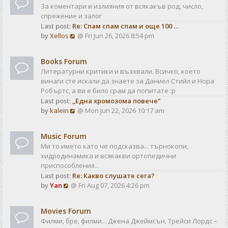
За коментари и излияния от всякакъв род, число,
спрежение и залог
Last post:
Re: Спам спам спам и още 100 …
V
by
Xellos
@ Fri Jun 26, 2026 8:54 pm
i
e
Books Forum
w
Литературни критики и възхвали. Всичко, което
t
винаги сте искали да знаете за Даниел Стийл и Нора
h
Робъртс, а ви е било срам да попитате :р
e
Last post:
„Една хромозома повече“
l
V
by
kalein
@ Mon Jun 22, 2026 10:17 am
a
i
t
e
e
Music Forum
w
s
Ми то името като че подсказва... търнокопи,
t
t
хидродинамика и всякакви ортопедични
h
p
приспособления...
e
o
Last post:
Re: Какво слушате сега?
l
s
V
by
Yan
@ Fri Aug 07, 2026 4:26 pm
a
t
i
t
e
e
Movies Forum
w
s
Филми, бре, филми... Джена Джеймсън, Трейси Лордс –
t
t