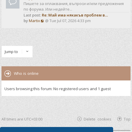
Пишете за оплаквания, въпроси и/или предложения
по форума. Или недейте...
Last post:
Re: Май има някакъв проблем в…
V
by
Martix
@ Tue Jul 07, 2026 4:33 pm
i
e
w
t
h
Jump to
e
l
a
t
Who is online
e
s
t
Users browsing this forum: No registered users and 1 guest
p
o
s
t
All times are
UTC+03:00
Delete cookies
Top