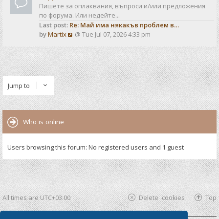
Пишете за оплаквания, въпроси и/или предложения
по форума. Или недейте...
Last post:
Re: Май има някакъв проблем в…
V
by
Martix
@ Tue Jul 07, 2026 4:33 pm
i
e
w
t
h
Jump to
e
l
a
t
Who is online
e
s
t
Users browsing this forum: No registered users and 1 guest
p
o
s
t
All times are
UTC+03:00
Delete cookies
Top