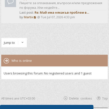
Пишете за оплаквания, въпроси и/или предложения
по форума. Или недейте...
Last post:
Re: Май има някакъв проблем в…
V
by
Martix
@ Tue Jul 07, 2026 4:33 pm
i
e
w
t
h
Jump to
e
l
a
t
Who is online
e
s
t
Users browsing this forum: No registered users and 1 guest
p
o
s
t
All times are
UTC+03:00
Delete cookies
Top