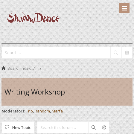
Board index
Writing Workshop
Moderators:
Trip
,
Random
,
Marfa
New Topic
Search