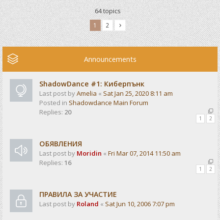
64 topics
1
2
Announcements
ShadowDance #1: Киберпънк
Last post by
Amelia
«
Sat Jan 25, 2020 8:11 am
Posted in
Shadowdance Main Forum
Replies:
20
1
2
ОБЯВЛЕНИЯ
Last post by
Moridin
«
Fri Mar 07, 2014 11:50 am
Replies:
16
1
2
ПРАВИЛА ЗА УЧАСТИЕ
Last post by
Roland
«
Sat Jun 10, 2006 7:07 pm