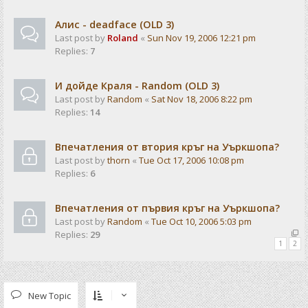
Алис - deadface (OLD 3)
Last post by
Roland
«
Sun Nov 19, 2006 12:21 pm
Replies:
7
И дойде Краля - Random (OLD 3)
Last post by
Random
«
Sat Nov 18, 2006 8:22 pm
Replies:
14
Впечатления от втория кръг на Уъркшопа?
Last post by
thorn
«
Tue Oct 17, 2006 10:08 pm
Replies:
6
Впечатления от първия кръг на Уъркшопа?
Last post by
Random
«
Tue Oct 10, 2006 5:03 pm
Replies:
29
1
2
New Topic