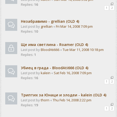
Replies:
16
1
2
Незабравимо - grellian (OLD 4)
Last post by
grellian
«
Fri Mar 14, 2008 7:09 pm
Replies:
10
Ще има светлина - Rоаmer (OLD 4)
Last post by
BloodAti666
«
Tue Mar 11, 2008 10:18 pm
Replies:
1
Убиец в града - BloodAti666 (OLD 4)
Last post by
kalein
«
Sat Feb 16, 2008 7:09 pm
Replies:
16
1
2
Триптих за Юнаци и злодеи - kalein (OLD 4)
Last post by
thorn
«
Thu Feb 14, 2008 2:22 pm
Replies:
19
1
2