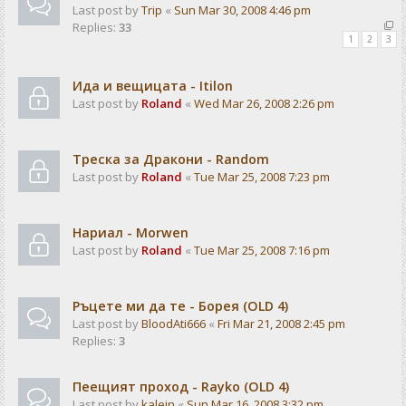
Last post by
Trip
«
Sun Mar 30, 2008 4:46 pm
Replies:
33
1
2
3
Ида и вещицата - Itilon
Last post by
Roland
«
Wed Mar 26, 2008 2:26 pm
Треска за Дракони - Random
Last post by
Roland
«
Tue Mar 25, 2008 7:23 pm
Нариал - Morwen
Last post by
Roland
«
Tue Mar 25, 2008 7:16 pm
Ръцете ми да те - Борея (OLD 4)
Last post by
BloodAti666
«
Fri Mar 21, 2008 2:45 pm
Replies:
3
Пеещият проход - Rayko (OLD 4)
Last post by
kalein
«
Sun Mar 16, 2008 3:32 pm