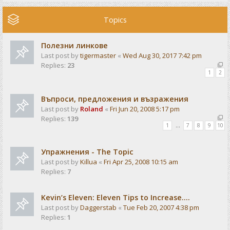
Topics
Полезни линкове
Last post by
tigermaster
«
Wed Aug 30, 2017 7:42 pm
Replies:
23
1
2
Въпроси, предложения и възражения
Last post by
Roland
«
Fri Jun 20, 2008 5:17 pm
Replies:
139
1
…
7
8
9
10
Упражнения - The Topic
Last post by
Killua
«
Fri Apr 25, 2008 10:15 am
Replies:
7
Kevin’s Eleven: Eleven Tips to Increase....
Last post by
Daggerstab
«
Tue Feb 20, 2007 4:38 pm
Replies:
1