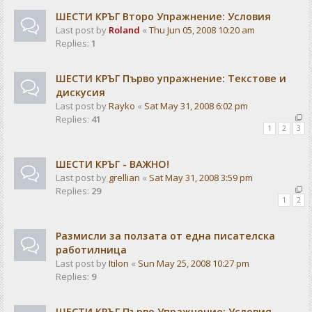
ШЕСТИ КРЪГ Второ Упражнение: Условия
Last post by
Roland
«
Thu Jun 05, 2008 10:20 am
Replies:
1
ШЕСТИ КРЪГ Първо упражнение: Текстове и
дискусия
Last post by
Rayko
«
Sat May 31, 2008 6:02 pm
Replies:
41
1
2
3
ШЕСТИ КРЪГ - ВАЖНО!
Last post by
grellian
«
Sat May 31, 2008 3:59 pm
Replies:
29
1
2
Размисли за ползата от една писателска
работилница
Last post by
Itilon
«
Sun May 25, 2008 10:27 pm
Replies:
9
ШЕСТИ КРЪГ Първо Упражнение: Условия