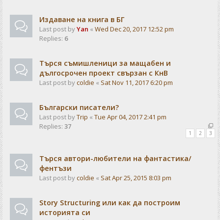
Издаване на книга в БГ
Last post by
Yan
«
Wed Dec 20, 2017 12:52 pm
Replies:
6
Търся съмишленици за мащабен и
дългосрочен проект свързан с КнВ
Last post by
coldie
«
Sat Nov 11, 2017 6:20 pm
Български писатели?
Last post by
Trip
«
Tue Apr 04, 2017 2:41 pm
Replies:
37
1
2
3
Търся автори-любители на фантастика/
фентъзи
Last post by
coldie
«
Sat Apr 25, 2015 8:03 pm
Story Structuring или как да построим
историята си