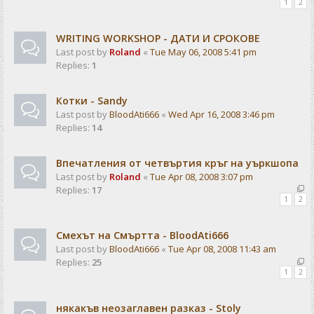
1
2
WRITING WORKSHOP - ДАТИ И СРОКОВЕ
Last post by
Roland
«
Tue May 06, 2008 5:41 pm
Replies:
1
Котки - Sandy
Last post by
BloodAti666
«
Wed Apr 16, 2008 3:46 pm
Replies:
14
Впечатления от четвъртия кръг на уъркшопа
Last post by
Roland
«
Tue Apr 08, 2008 3:07 pm
Replies:
17
1
2
Смехът на Смъртта - BloodAti666
Last post by
BloodAti666
«
Tue Apr 08, 2008 11:43 am
Replies:
25
1
2
някакъв неозаглавен разказ - Stoly