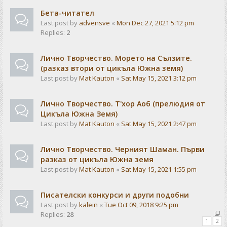
Бета-читател
Last post by
advensve
«
Mon Dec 27, 2021 5:12 pm
Replies:
2
Лично Творчество. Морето на Сълзите.
(разказ втори от цикъла Южна земя)
Last post by
Mat Kauton
«
Sat May 15, 2021 3:12 pm
Лично Творчество. Т'хор Аоб (прелюдия от
Цикъла Южна Земя)
Last post by
Mat Kauton
«
Sat May 15, 2021 2:47 pm
Лично Творчество. Черният Шаман. Първи
разказ от цикъла Южна земя
Last post by
Mat Kauton
«
Sat May 15, 2021 1:55 pm
Писателски конкурси и други подобни
Last post by
kalein
«
Tue Oct 09, 2018 9:25 pm
Replies:
28
1
2