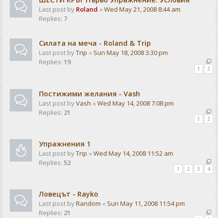
Last post by
Roland
«
Wed May 21, 2008 8:44 am
Replies:
7
Силата на меча - Roland & Trip
Last post by
Trip
«
Sun May 18, 2008 3:30 pm
Replies:
19
1
2
Постижими желания - Vash
Last post by
Vash
«
Wed May 14, 2008 7:08 pm
Replies:
21
1
2
Упражнения 1
Last post by
Trip
«
Wed May 14, 2008 11:52 am
Replies:
52
1
2
3
4
Ловецът - Rayko
Last post by
Random
«
Sun May 11, 2008 11:54 pm
Replies:
21