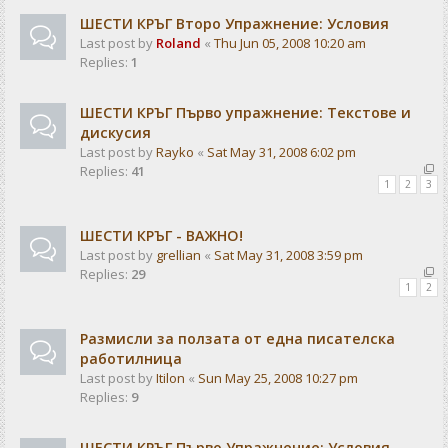
ШЕСТИ КРЪГ Второ Упражнение: Условия
Last post by
Roland
«
Thu Jun 05, 2008 10:20 am
Replies:
1
ШЕСТИ КРЪГ Първо упражнение: Текстове и
дискусия
Last post by
Rayko
«
Sat May 31, 2008 6:02 pm
Replies:
41
1
2
3
ШЕСТИ КРЪГ - ВАЖНО!
Last post by
grellian
«
Sat May 31, 2008 3:59 pm
Replies:
29
1
2
Размисли за ползата от една писателска
работилница
Last post by
Itilon
«
Sun May 25, 2008 10:27 pm
Replies:
9
ШЕСТИ КРЪГ Първо Упражнение: Условия