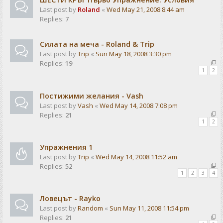
Last post by
Roland
«
Wed May 21, 2008 8:44 am
Replies:
7
Силата на меча - Roland & Trip
Last post by
Trip
«
Sun May 18, 2008 3:30 pm
Replies:
19
1
2
Постижими желания - Vash
Last post by
Vash
«
Wed May 14, 2008 7:08 pm
Replies:
21
1
2
Упражнения 1
Last post by
Trip
«
Wed May 14, 2008 11:52 am
Replies:
52
1
2
3
4
Ловецът - Rayko
Last post by
Random
«
Sun May 11, 2008 11:54 pm
Replies:
21