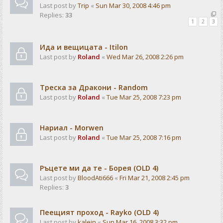
Last post by
Trip
«
Sun Mar 30, 2008 4:46 pm
Replies:
33
1
2
3
Ида и вещицата - Itilon
Last post by
Roland
«
Wed Mar 26, 2008 2:26 pm
Треска за Дракони - Random
Last post by
Roland
«
Tue Mar 25, 2008 7:23 pm
Нариал - Morwen
Last post by
Roland
«
Tue Mar 25, 2008 7:16 pm
Ръцете ми да те - Борея (OLD 4)
Last post by
BloodAti666
«
Fri Mar 21, 2008 2:45 pm
Replies:
3
Пеещият проход - Rayko (OLD 4)
Last post by
kalein
«
Sun Mar 16, 2008 3:32 pm