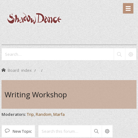
Board index
Writing Workshop
Moderators:
Trip
,
Random
,
Marfa
New Topic
Search