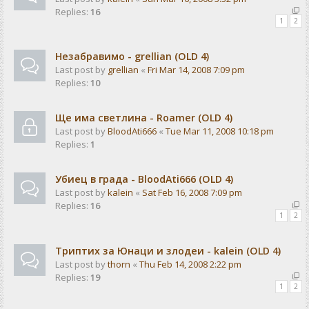
Replies:
16
1
2
Незабравимо - grellian (OLD 4)
Last post by
grellian
«
Fri Mar 14, 2008 7:09 pm
Replies:
10
Ще има светлина - Rоаmer (OLD 4)
Last post by
BloodAti666
«
Tue Mar 11, 2008 10:18 pm
Replies:
1
Убиец в града - BloodAti666 (OLD 4)
Last post by
kalein
«
Sat Feb 16, 2008 7:09 pm
Replies:
16
1
2
Триптих за Юнаци и злодеи - kalein (OLD 4)
Last post by
thorn
«
Thu Feb 14, 2008 2:22 pm
Replies:
19
1
2