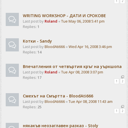
1
2
WRITING WORKSHOP - ДАТИ И СРОКОВЕ
Last post by
Roland
«
Tue May 06, 2008 5:41 pm
Replies:
1
Котки - Sandy
Last post by
BloodAti666
«
Wed Apr 16, 2008 3:46 pm
Replies:
14
Впечатления от четвъртия кръг на уъркшопа
Last post by
Roland
«
Tue Apr 08, 2008 3:07 pm
Replies:
17
1
2
Смехът на Смъртта - BloodAti666
Last post by
BloodAti666
«
Tue Apr 08, 2008 11:43 am
Replies:
25
1
2
някакъв неозаглавен разказ - Stoly