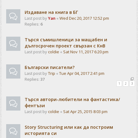
Издаване на книга в БГ
Last post by
Yan
«
Wed Dec 20, 2017 12:52 pm
Replies:
6
Търся съмишленици за мащабен и
дългосрочен проект свързан с КнВ
Last post by
coldie
«
Sat Nov 11, 2017 6:20 pm
Български писатели?
Last post by
Trip
«
Tue Apr 04, 2017 2:41 pm
Replies:
37
1
2
3
Търся автори-любители на фантастика/
фентъзи
Last post by
coldie
«
Sat Apr 25, 2015 8:03 pm
Story Structuring или как да построим
историята си