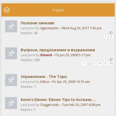
Topics
Полезни линкове
Last post by
tigermaster
«
Wed Aug 30, 2017 7:42 pm
Replies:
23
1
2
Въпроси, предложения и възражения
Last post by
Roland
«
Fri Jun 20, 2008 5:17 pm
Replies:
139
1
…
7
8
9
10
Упражнения - The Topic
Last post by
Killua
«
Fri Apr 25, 2008 10:15 am
Replies:
7
Kevin’s Eleven: Eleven Tips to Increase....
Last post by
Daggerstab
«
Tue Feb 20, 2007 4:38 pm
Replies:
1