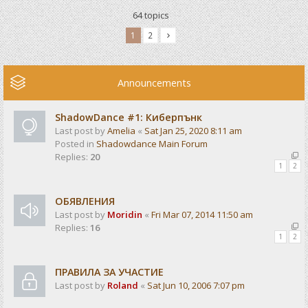
64 topics
1
2
Announcements
ShadowDance #1: Киберпънк
Last post by
Amelia
«
Sat Jan 25, 2020 8:11 am
Posted in
Shadowdance Main Forum
Replies:
20
1
2
ОБЯВЛЕНИЯ
Last post by
Moridin
«
Fri Mar 07, 2014 11:50 am
Replies:
16
1
2
ПРАВИЛА ЗА УЧАСТИЕ
Last post by
Roland
«
Sat Jun 10, 2006 7:07 pm