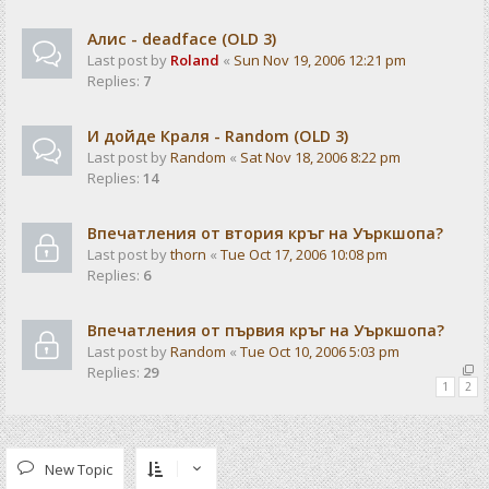
Алис - deadface (OLD 3)
Last post by
Roland
«
Sun Nov 19, 2006 12:21 pm
Replies:
7
И дойде Краля - Random (OLD 3)
Last post by
Random
«
Sat Nov 18, 2006 8:22 pm
Replies:
14
Впечатления от втория кръг на Уъркшопа?
Last post by
thorn
«
Tue Oct 17, 2006 10:08 pm
Replies:
6
Впечатления от първия кръг на Уъркшопа?
Last post by
Random
«
Tue Oct 10, 2006 5:03 pm
Replies:
29
1
2
New Topic