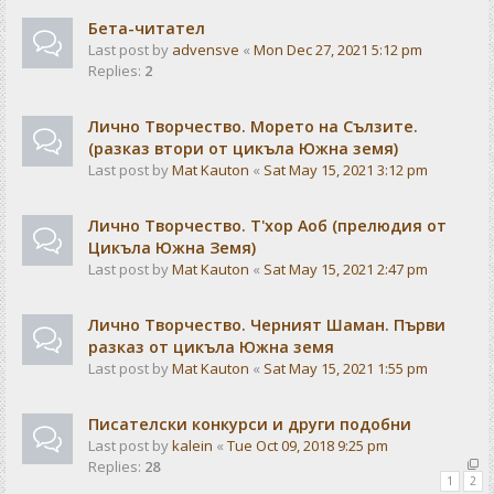
Бета-читател
Last post by
advensve
«
Mon Dec 27, 2021 5:12 pm
Replies:
2
Лично Творчество. Морето на Сълзите.
(разказ втори от цикъла Южна земя)
Last post by
Mat Kauton
«
Sat May 15, 2021 3:12 pm
Лично Творчество. Т'хор Аоб (прелюдия от
Цикъла Южна Земя)
Last post by
Mat Kauton
«
Sat May 15, 2021 2:47 pm
Лично Творчество. Черният Шаман. Първи
разказ от цикъла Южна земя
Last post by
Mat Kauton
«
Sat May 15, 2021 1:55 pm
Писателски конкурси и други подобни
Last post by
kalein
«
Tue Oct 09, 2018 9:25 pm
Replies:
28
1
2