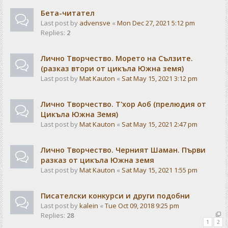
Бета-читател
Last post by
advensve
«
Mon Dec 27, 2021 5:12 pm
Replies:
2
Лично Творчество. Морето на Сълзите.
(разказ втори от цикъла Южна земя)
Last post by
Mat Kauton
«
Sat May 15, 2021 3:12 pm
Лично Творчество. Т'хор Аоб (прелюдия от
Цикъла Южна Земя)
Last post by
Mat Kauton
«
Sat May 15, 2021 2:47 pm
Лично Творчество. Черният Шаман. Първи
разказ от цикъла Южна земя
Last post by
Mat Kauton
«
Sat May 15, 2021 1:55 pm
Писателски конкурси и други подобни
Last post by
kalein
«
Tue Oct 09, 2018 9:25 pm
Replies:
28
1
2