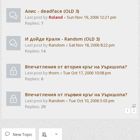
Алис - deadface (OLD 3)
Last post by
Roland
«
Sun Nov 19, 2006 12:21 pm
Replies:
7
И дойде Краля - Random (OLD 3)
Last post by
Random
«
Sat Nov 18, 2006 8:22 pm
Replies:
14
Впечатления от втория кръг на Уъркшопа?
Last post by
thorn
«
Tue Oct 17, 2006 10:08 pm
Replies:
6
Впечатления от първия кръг на Уъркшопа?
Last post by
Random
«
Tue Oct 10, 2006 5:03 pm
Replies:
29
1
2
New Topic