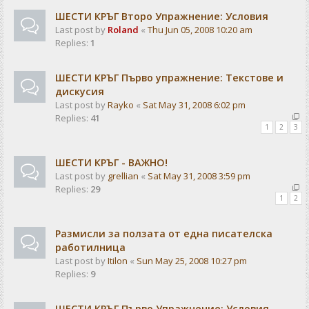
ШЕСТИ КРЪГ Второ Упражнение: Условия
Last post by
Roland
«
Thu Jun 05, 2008 10:20 am
Replies:
1
ШЕСТИ КРЪГ Първо упражнение: Текстове и
дискусия
Last post by
Rayko
«
Sat May 31, 2008 6:02 pm
Replies:
41
1
2
3
ШЕСТИ КРЪГ - ВАЖНО!
Last post by
grellian
«
Sat May 31, 2008 3:59 pm
Replies:
29
1
2
Размисли за ползата от една писателска
работилница
Last post by
Itilon
«
Sun May 25, 2008 10:27 pm
Replies:
9
ШЕСТИ КРЪГ Първо Упражнение: Условия