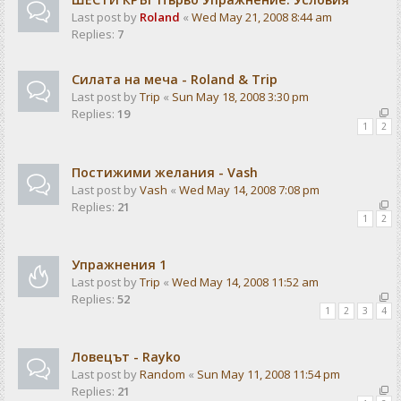
Last post by
Roland
«
Wed May 21, 2008 8:44 am
Replies:
7
Силата на меча - Roland & Trip
Last post by
Trip
«
Sun May 18, 2008 3:30 pm
Replies:
19
1
2
Постижими желания - Vash
Last post by
Vash
«
Wed May 14, 2008 7:08 pm
Replies:
21
1
2
Упражнения 1
Last post by
Trip
«
Wed May 14, 2008 11:52 am
Replies:
52
1
2
3
4
Ловецът - Rayko
Last post by
Random
«
Sun May 11, 2008 11:54 pm
Replies:
21