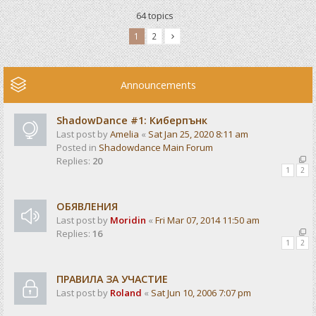
64 topics
1
2
Announcements
ShadowDance #1: Киберпънк
Last post by
Amelia
«
Sat Jan 25, 2020 8:11 am
Posted in
Shadowdance Main Forum
Replies:
20
1
2
ОБЯВЛЕНИЯ
Last post by
Moridin
«
Fri Mar 07, 2014 11:50 am
Replies:
16
1
2
ПРАВИЛА ЗА УЧАСТИЕ
Last post by
Roland
«
Sat Jun 10, 2006 7:07 pm