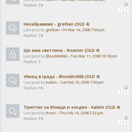
Replies:
16
1
2
Незабравимо - grellian (OLD 4)
Last post by
grellian
«
Fri Mar 14, 2008 7:09 pm
Replies:
10
Ще има светлина - Rоаmer (OLD 4)
Last post by
BloodAti666
«
Tue Mar 11, 2008 10:18 pm
Replies:
1
Убиец в града - BloodAti666 (OLD 4)
Last post by
kalein
«
Sat Feb 16, 2008 7:09 pm
Replies:
16
1
2
Триптих за Юнаци и злодеи - kalein (OLD 4)
Last post by
thorn
«
Thu Feb 14, 2008 2:22 pm
Replies:
19
1
2