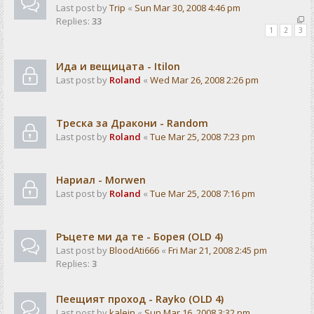
Last post by
Trip
«
Sun Mar 30, 2008 4:46 pm
Replies:
33
1
2
3
Ида и вещицата - Itilon
Last post by
Roland
«
Wed Mar 26, 2008 2:26 pm
Треска за Дракони - Random
Last post by
Roland
«
Tue Mar 25, 2008 7:23 pm
Нариал - Morwen
Last post by
Roland
«
Tue Mar 25, 2008 7:16 pm
Ръцете ми да те - Борея (OLD 4)
Last post by
BloodAti666
«
Fri Mar 21, 2008 2:45 pm
Replies:
3
Пеещият проход - Rayko (OLD 4)
Last post by
kalein
«
Sun Mar 16, 2008 3:32 pm