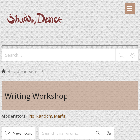
Board index
Writing Workshop
Moderators:
Trip
,
Random
,
Marfa
New Topic
Search