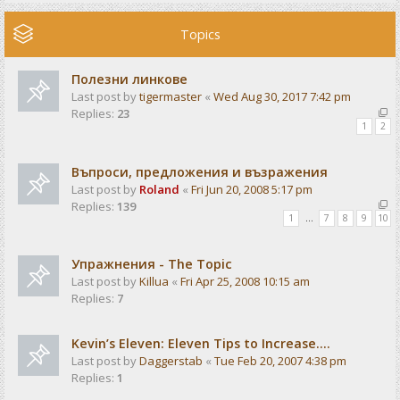
Topics
Полезни линкове
Last post by
tigermaster
«
Wed Aug 30, 2017 7:42 pm
Replies:
23
1
2
Въпроси, предложения и възражения
Last post by
Roland
«
Fri Jun 20, 2008 5:17 pm
Replies:
139
1
…
7
8
9
10
Упражнения - The Topic
Last post by
Killua
«
Fri Apr 25, 2008 10:15 am
Replies:
7
Kevin’s Eleven: Eleven Tips to Increase....
Last post by
Daggerstab
«
Tue Feb 20, 2007 4:38 pm
Replies:
1