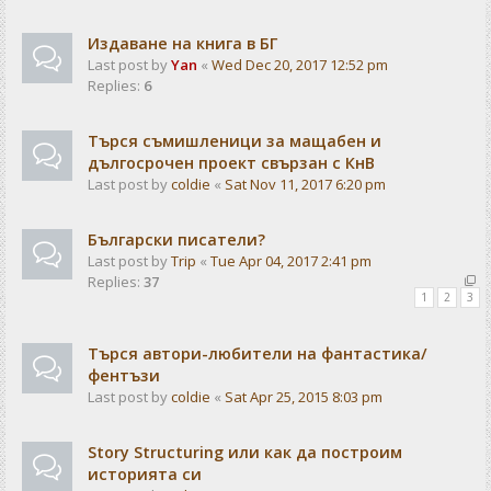
Издаване на книга в БГ
Last post by
Yan
«
Wed Dec 20, 2017 12:52 pm
Replies:
6
Търся съмишленици за мащабен и
дългосрочен проект свързан с КнВ
Last post by
coldie
«
Sat Nov 11, 2017 6:20 pm
Български писатели?
Last post by
Trip
«
Tue Apr 04, 2017 2:41 pm
Replies:
37
1
2
3
Търся автори-любители на фантастика/
фентъзи
Last post by
coldie
«
Sat Apr 25, 2015 8:03 pm
Story Structuring или как да построим
историята си