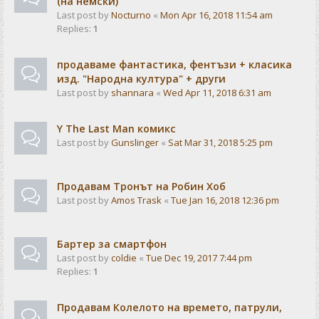
(на немски)
Last post by
Nocturno
«
Mon Apr 16, 2018 11:54 am
Replies:
1
продаваме фантастика, фентъзи + класика
изд. "Народна култура" + други
Last post by
shannara
«
Wed Apr 11, 2018 6:31 am
Y The Last Man комикс
Last post by
Gunslinger
«
Sat Mar 31, 2018 5:25 pm
Продавам Тронът на Робин Хоб
Last post by
Amos Trask
«
Tue Jan 16, 2018 12:36 pm
Бартер за смартфон
Last post by
coldie
«
Tue Dec 19, 2017 7:44 pm
Replies:
1
Продавам Колелото на времето, патрули,