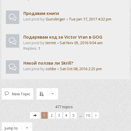
Продавам книги
Last post by
Gunslinger
«
Tue Jan 17, 2017 4:32 pm
Подарявам код за Victor Vran в GOG
Last post by
termit
«
Sat Nov 05, 2016 9:04 am
Replies:
1
Някой ползва ли Skrill?
Last post by
coldie
«
Sat Oct 08, 2016 2:25 pm
New Topic
477 topics
1
2
3
4
5
…
10
Jump to