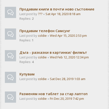
Продавам книги в почти ново състояние
Last post by
???
«
Sat Apr 18, 2020 8:18 am
Replies:
2
Продавам телефон Самсунг
Last post by
coldie
«
Wed Apr 15, 2020 2:53 pm
Replies:
1
Дъга - разказки в картинки/ филмът
Last post by
coldie
«
Wed Feb 12, 2020 12:34 pm
Replies:
4
Купувам
Last post by
coldie
«
Sat Dec 28, 2019 1:03 am
Разменям нов таблет за стар лаптоп
Last post by
coldie
«
Fri Dec 20, 2019 7:42 pm