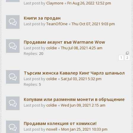
Last post by
Claymore
«
Fri Aug 26, 2022 12:52 pm
Книги за продан
Last post by
TeanOfOne
«
Thu Oct 07, 2021 9:03 pm
Продавам акаунт във Warmane Wow
Last post by
coldie
«
Thu Jul 08, 2021 4:25 am
Replies:
20
1
2
Търсим женска Кавалер Кинг Чарлз шпаньол
Last post by
coldie
«
Sat Jul 03, 2021 5:32 pm
Replies:
5
Копувам или разменям монети в обръщение
Last post by
coldie
«
Wed Jun 09, 2021 2:15 am
Продавам колекция от комикси!
Last post by
noxell
«
Mon Jan 25, 2021 10:33 pm