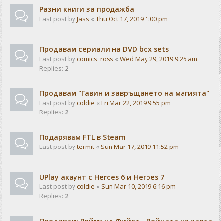
Разни книги за продажба
Last post by
Jass
«
Thu Oct 17, 2019 1:00 pm
Продавам сериали на DVD box sets
Last post by
comics_ross
«
Wed May 29, 2019 9:26 am
Replies:
2
Продавам "Гавин и завръщането на магията"
Last post by
coldie
«
Fri Mar 22, 2019 9:55 pm
Replies:
2
Подарявам FTL в Steam
Last post by
termit
«
Sun Mar 17, 2019 11:52 pm
UPlay акаунт с Heroes 6 и Heroes 7
Last post by
coldie
«
Sun Mar 10, 2019 6:16 pm
Replies:
2
Продавам: Реймънд Фийст - Войната на хаоса