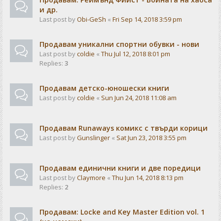
и др.
Last post by
Obi-GeSh
«
Fri Sep 14, 2018 3:59 pm
Продавам уникални спортни обувки - нови
Last post by
coldie
«
Thu Jul 12, 2018 8:01 pm
Replies:
3
Продавам детско-юношески книги
Last post by
coldie
«
Sun Jun 24, 2018 11:08 am
Продавам Runaways комикс с твърди корици
Last post by
Gunslinger
«
Sat Jun 23, 2018 3:55 pm
Продавам единични книги и две поредици
Last post by
Claymore
«
Thu Jun 14, 2018 8:13 pm
Replies:
2
Продавам: Locke and Key Master Edition vol. 1