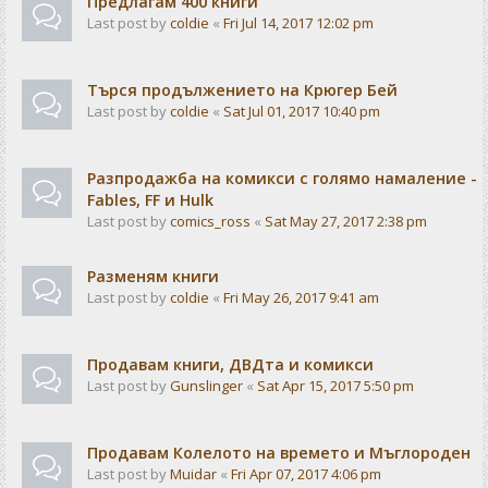
Предлагам 400 книги
Last post by
coldie
«
Fri Jul 14, 2017 12:02 pm
Търся продължението на Крюгер Бей
Last post by
coldie
«
Sat Jul 01, 2017 10:40 pm
Разпродажба на комикси с голямо намаление -
Fables, FF и Hulk
Last post by
comics_ross
«
Sat May 27, 2017 2:38 pm
Разменям книги
Last post by
coldie
«
Fri May 26, 2017 9:41 am
Продавам книги, ДВДта и комикси
Last post by
Gunslinger
«
Sat Apr 15, 2017 5:50 pm
Продавам Колелото на времето и Мъглороден
Last post by
Muidar
«
Fri Apr 07, 2017 4:06 pm