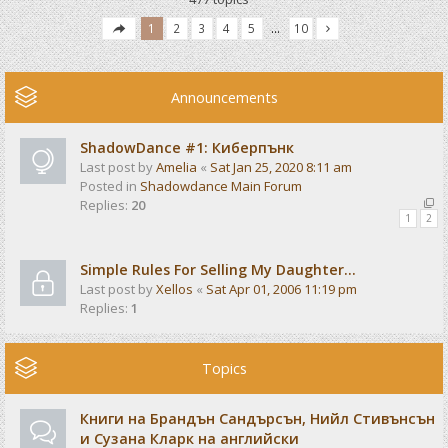
1
2
3
4
5
…
10
Announcements
ShadowDance #1: Киберпънк
Last post by
Amelia
«
Sat Jan 25, 2020 8:11 am
Posted in
Shadowdance Main Forum
Replies:
20
1
2
Simple Rules For Selling My Daughter...
Last post by
Xellos
«
Sat Apr 01, 2006 11:19 pm
Replies:
1
Topics
Книги на Брандън Сандърсън, Нийл Стивънсън
и Сузана Кларк на английски