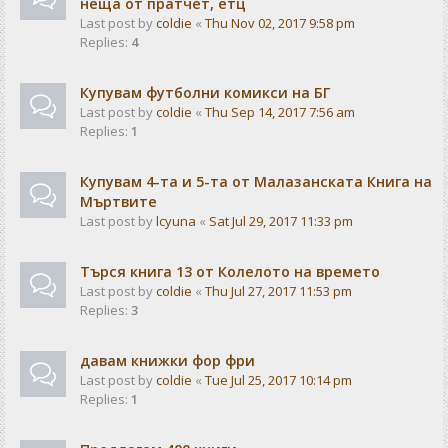
неща от пратчет, етц
Last post by
coldie
«
Thu Nov 02, 2017 9:58 pm
Replies:
4
Купувам футболни комикси на БГ
Last post by
coldie
«
Thu Sep 14, 2017 7:56 am
Replies:
1
Купувам 4-та и 5-та от Малазанската Книга на
Мъртвите
Last post by
lcyuna
«
Sat Jul 29, 2017 11:33 pm
Търся книга 13 от Колелото на времето
Last post by
coldie
«
Thu Jul 27, 2017 11:53 pm
Replies:
3
давам книжки фор фри
Last post by
coldie
«
Tue Jul 25, 2017 10:14 pm
Replies:
1