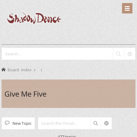
Board index
Give Me Five
New Topic
Search
477 topics