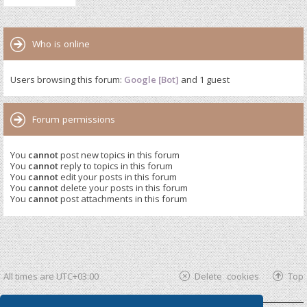
Who is online
Users browsing this forum:
Google [Bot]
and 1 guest
Forum permissions
You
cannot
post new topics in this forum
You
cannot
reply to topics in this forum
You
cannot
edit your posts in this forum
You
cannot
delete your posts in this forum
You
cannot
post attachments in this forum
All times are
UTC+03:00
Delete cookies
Top