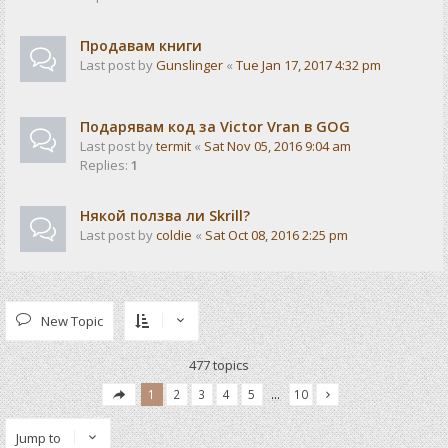
Продавам книги
Last post by
Gunslinger
«
Tue Jan 17, 2017 4:32 pm
Подарявам код за Victor Vran в GOG
Last post by
termit
«
Sat Nov 05, 2016 9:04 am
Replies:
1
Някой ползва ли Skrill?
Last post by
coldie
«
Sat Oct 08, 2016 2:25 pm
New Topic
477 topics
1
2
3
4
5
…
10
Jump to