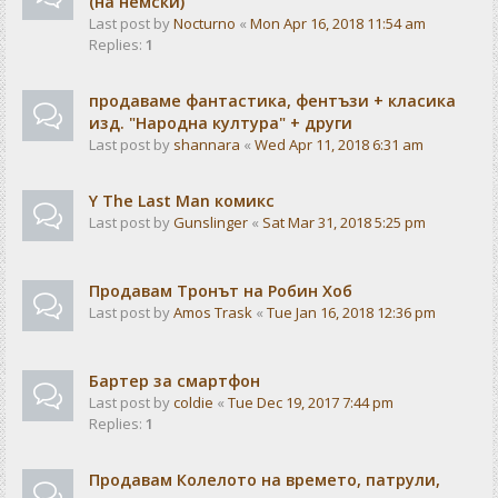
(на немски)
Last post by
Nocturno
«
Mon Apr 16, 2018 11:54 am
Replies:
1
продаваме фантастика, фентъзи + класика
изд. "Народна култура" + други
Last post by
shannara
«
Wed Apr 11, 2018 6:31 am
Y The Last Man комикс
Last post by
Gunslinger
«
Sat Mar 31, 2018 5:25 pm
Продавам Тронът на Робин Хоб
Last post by
Amos Trask
«
Tue Jan 16, 2018 12:36 pm
Бартер за смартфон
Last post by
coldie
«
Tue Dec 19, 2017 7:44 pm
Replies:
1
Продавам Колелото на времето, патрули,