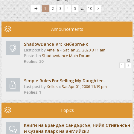
1
2
3
4
5
…
10
Announcements
ShadowDance #1: Киберпънк
Last post by
Amelia
«
Sat Jan 25, 2020 8:11 am
Posted in
Shadowdance Main Forum
Replies:
20
1
2
Simple Rules For Selling My Daughter...
Last post by
Xellos
«
Sat Apr 01, 2006 11:19 pm
Replies:
1
Topics
Книги на Брандън Сандърсън, Нийл Стивънсън
и Сузана Кларк на английски