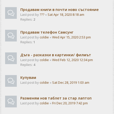
Продавам книги в почти ново състояние
Last post by
???
«
Sat Apr 18, 2020 8:18 am
Replies:
2
Продавам телефон Самсунг
Last post by
coldie
«
Wed Apr 15, 2020 2:53 pm
Replies:
1
Дъга - разказки в картинки/ филмът
Last post by
coldie
«
Wed Feb 12, 2020 12:34 pm
Replies:
4
Купувам
Last post by
coldie
«
Sat Dec 28, 2019 1:03 am
Разменям нов таблет за стар лаптоп
Last post by
coldie
«
Fri Dec 20, 2019 7:42 pm