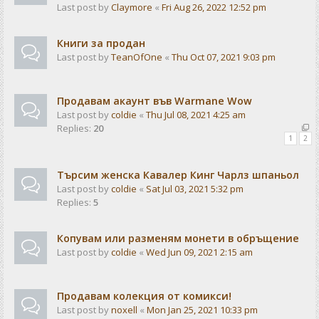
Last post by
Claymore
«
Fri Aug 26, 2022 12:52 pm
Книги за продан
Last post by
TeanOfOne
«
Thu Oct 07, 2021 9:03 pm
Продавам акаунт във Warmane Wow
Last post by
coldie
«
Thu Jul 08, 2021 4:25 am
Replies:
20
1
2
Търсим женска Кавалер Кинг Чарлз шпаньол
Last post by
coldie
«
Sat Jul 03, 2021 5:32 pm
Replies:
5
Копувам или разменям монети в обръщение
Last post by
coldie
«
Wed Jun 09, 2021 2:15 am
Продавам колекция от комикси!
Last post by
noxell
«
Mon Jan 25, 2021 10:33 pm