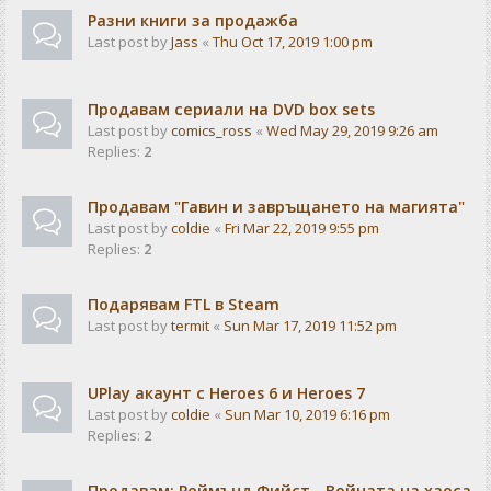
Разни книги за продажба
Last post by
Jass
«
Thu Oct 17, 2019 1:00 pm
Продавам сериали на DVD box sets
Last post by
comics_ross
«
Wed May 29, 2019 9:26 am
Replies:
2
Продавам "Гавин и завръщането на магията"
Last post by
coldie
«
Fri Mar 22, 2019 9:55 pm
Replies:
2
Подарявам FTL в Steam
Last post by
termit
«
Sun Mar 17, 2019 11:52 pm
UPlay акаунт с Heroes 6 и Heroes 7
Last post by
coldie
«
Sun Mar 10, 2019 6:16 pm
Replies:
2
Продавам: Реймънд Фийст - Войната на хаоса