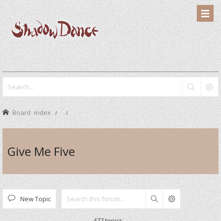
Board index
Give Me Five
New Topic
Search
477 topics