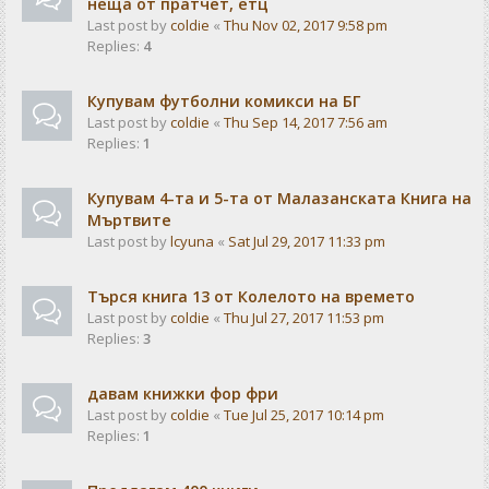
неща от пратчет, етц
Last post by
coldie
«
Thu Nov 02, 2017 9:58 pm
Replies:
4
Купувам футболни комикси на БГ
Last post by
coldie
«
Thu Sep 14, 2017 7:56 am
Replies:
1
Купувам 4-та и 5-та от Малазанската Книга на
Мъртвите
Last post by
lcyuna
«
Sat Jul 29, 2017 11:33 pm
Търся книга 13 от Колелото на времето
Last post by
coldie
«
Thu Jul 27, 2017 11:53 pm
Replies:
3
давам книжки фор фри
Last post by
coldie
«
Tue Jul 25, 2017 10:14 pm
Replies:
1