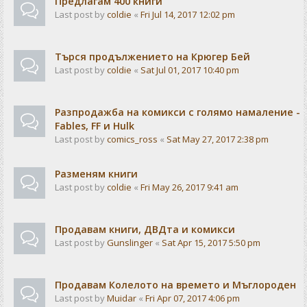
Предлагам 400 книги
Last post by
coldie
«
Fri Jul 14, 2017 12:02 pm
Търся продължението на Крюгер Бей
Last post by
coldie
«
Sat Jul 01, 2017 10:40 pm
Разпродажба на комикси с голямо намаление -
Fables, FF и Hulk
Last post by
comics_ross
«
Sat May 27, 2017 2:38 pm
Разменям книги
Last post by
coldie
«
Fri May 26, 2017 9:41 am
Продавам книги, ДВДта и комикси
Last post by
Gunslinger
«
Sat Apr 15, 2017 5:50 pm
Продавам Колелото на времето и Мъглороден
Last post by
Muidar
«
Fri Apr 07, 2017 4:06 pm