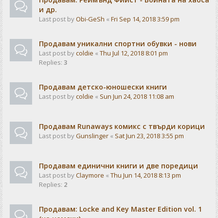
и др.
Last post by
Obi-GeSh
«
Fri Sep 14, 2018 3:59 pm
Продавам уникални спортни обувки - нови
Last post by
coldie
«
Thu Jul 12, 2018 8:01 pm
Replies:
3
Продавам детско-юношески книги
Last post by
coldie
«
Sun Jun 24, 2018 11:08 am
Продавам Runaways комикс с твърди корици
Last post by
Gunslinger
«
Sat Jun 23, 2018 3:55 pm
Продавам единични книги и две поредици
Last post by
Claymore
«
Thu Jun 14, 2018 8:13 pm
Replies:
2
Продавам: Locke and Key Master Edition vol. 1