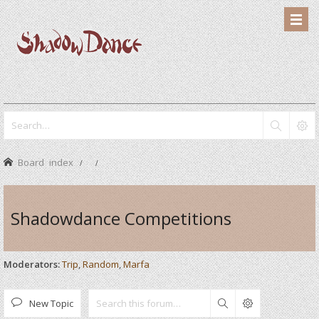
Board index
Shadowdance Competitions
Moderators:
Trip
,
Random
,
Marfa
New Topic
Search