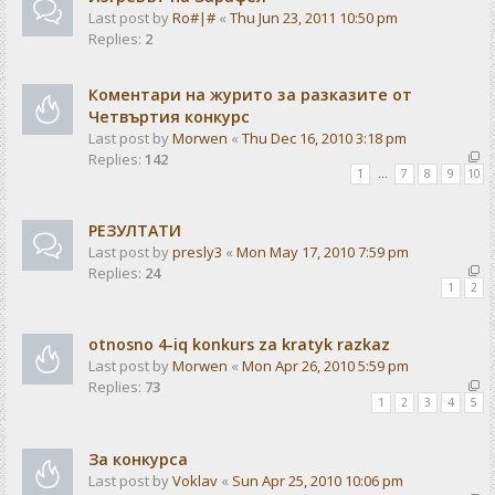
Last post by
Ro#|#
«
Thu Jun 23, 2011 10:50 pm
Replies:
2
Коментари на журито за разказите от
Четвъртия конкурс
Last post by
Morwen
«
Thu Dec 16, 2010 3:18 pm
Replies:
142
1
…
7
8
9
10
РЕЗУЛТАТИ
Last post by
presly3
«
Mon May 17, 2010 7:59 pm
Replies:
24
1
2
otnosno 4-iq konkurs za kratyk razkaz
Last post by
Morwen
«
Mon Apr 26, 2010 5:59 pm
Replies:
73
1
2
3
4
5
За конкурса
Last post by
Voklav
«
Sun Apr 25, 2010 10:06 pm