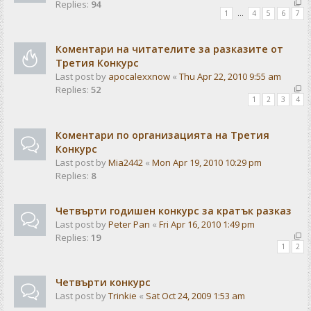
Replies:
94
1
…
4
5
6
7
Коментари на читателите за разказите от
Третия Конкурс
Last post by
apocalexxnow
«
Thu Apr 22, 2010 9:55 am
Replies:
52
1
2
3
4
Коментари по организацията на Третия
Конкурс
Last post by
Mia2442
«
Mon Apr 19, 2010 10:29 pm
Replies:
8
Четвърти годишен конкурс за кратък разказ
Last post by
Peter Pan
«
Fri Apr 16, 2010 1:49 pm
Replies:
19
1
2
Чeтвърти конкурс
Last post by
Trinkie
«
Sat Oct 24, 2009 1:53 am