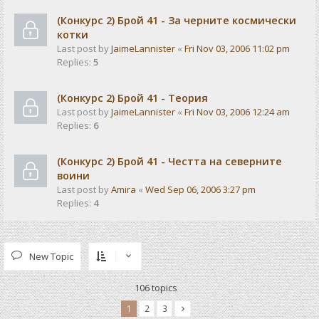
(Конкурс 2) Брой 41 - За черните космически
котки
Last post by
JaimeLannister
«
Fri Nov 03, 2006 11:02 pm
Replies:
5
(Конкурс 2) Брой 41 - Теория
Last post by
JaimeLannister
«
Fri Nov 03, 2006 12:24 am
Replies:
6
(Конкурс 2) Брой 41 - Честта на северните
воини
Last post by
Amira
«
Wed Sep 06, 2006 3:27 pm
Replies:
4
New Topic
106 topics
1
2
3