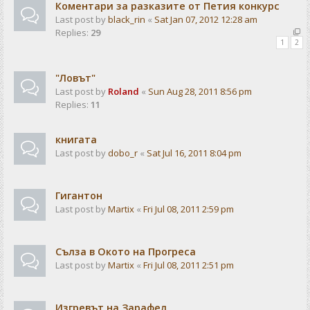
Коментари за разказите от Петия конкурс
Last post by
black_rin
«
Sat Jan 07, 2012 12:28 am
Replies:
29
1
2
"Ловът"
Last post by
Roland
«
Sun Aug 28, 2011 8:56 pm
Replies:
11
книгата
Last post by
dobo_r
«
Sat Jul 16, 2011 8:04 pm
Гигантон
Last post by
Martix
«
Fri Jul 08, 2011 2:59 pm
Сълза в Окото на Прогреса
Last post by
Martix
«
Fri Jul 08, 2011 2:51 pm
Изгревът на Зарафел