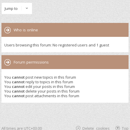
Jump to
Who is online
Users browsing this forum: No registered users and 1 guest
Forum permissions
You
cannot
post new topics in this forum
You
cannot
reply to topics in this forum
You
cannot
edit your posts in this forum
You
cannot
delete your posts in this forum
You
cannot
post attachments in this forum
All times are
UTC+03:00
Delete cookies
Top