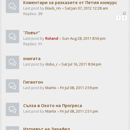
Коментари за разказите от Петия конкурс
Last post by
black_rin
«
Sat Jan 07, 2012 12:28 am
Replies:
29
1
2
"Ловът"
Last post by
Roland
«
Sun Aug 28, 2011 8:56 pm
Replies:
11
книгата
Last post by
dobo_r
«
Sat Jul 16, 2011 8:04 pm
Гигантон
Last post by
Martix
«
Fri Jul 08, 2011 2:59 pm
Сълза в Окото на Прогреса
Last post by
Martix
«
Fri Jul 08, 2011 2:51 pm
Изгревът на Зарафел