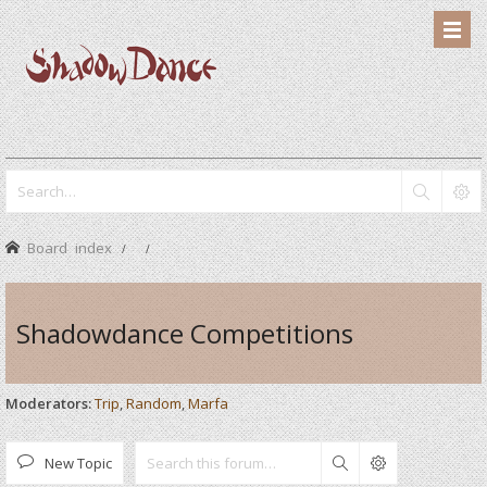
Board index
Shadowdance Competitions
Moderators:
Trip
,
Random
,
Marfa
New Topic
Search