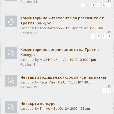
Replies:
94
1
…
4
5
6
7
Коментари на читателите за разказите от
Третия Конкурс
Last post by
apocalexxnow
«
Thu Apr 22, 2010 9:55 am
Replies:
52
1
2
3
4
Коментари по организацията на Третия
Конкурс
Last post by
Mia2442
«
Mon Apr 19, 2010 10:29 pm
Replies:
8
Четвърти годишен конкурс за кратък разказ
Last post by
Peter Pan
«
Fri Apr 16, 2010 1:49 pm
Replies:
19
1
2
Чeтвърти конкурс
Last post by
Trinkie
«
Sat Oct 24, 2009 1:53 am