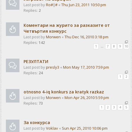
Last post by
Ro#|#
«
Thu Jun 23, 2011 10:50 pm
Replies:
2
Коментари на журито за разказите от
Четвъртия конкурс
Last post by
Morwen
«
Thu Dec 16, 2010 3:18 pm
Replies:
142
1
…
7
8
9
10
РЕЗУЛТАТИ
Last post by
presly3
«
Mon May 17, 2010 7:59 pm
Replies:
24
1
2
otnosno 4-iq konkurs za kratyk razkaz
Last post by
Morwen
«
Mon Apr 26, 2010 5:59 pm
Replies:
73
1
2
3
4
5
За конкурса
Last post by
Voklav
«
Sun Apr 25, 2010 10:06 pm