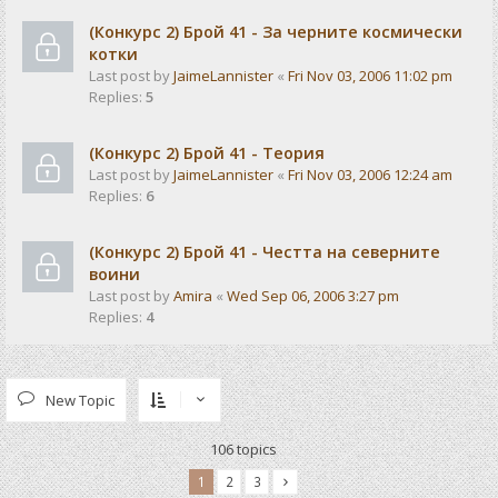
(Конкурс 2) Брой 41 - За черните космически
котки
Last post by
JaimeLannister
«
Fri Nov 03, 2006 11:02 pm
Replies:
5
(Конкурс 2) Брой 41 - Теория
Last post by
JaimeLannister
«
Fri Nov 03, 2006 12:24 am
Replies:
6
(Конкурс 2) Брой 41 - Честта на северните
воини
Last post by
Amira
«
Wed Sep 06, 2006 3:27 pm
Replies:
4
New Topic
106 topics
1
2
3