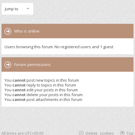
Jump to
Who is online
Users browsing this forum: No registered users and 1 guest
Forum permissions
You
cannot
post new topics in this forum
You
cannot
reply to topics in this forum
You
cannot
edit your posts in this forum
You
cannot
delete your posts in this forum
You
cannot
post attachments in this forum
All times are
UTC+03:00
Delete cookies
Top