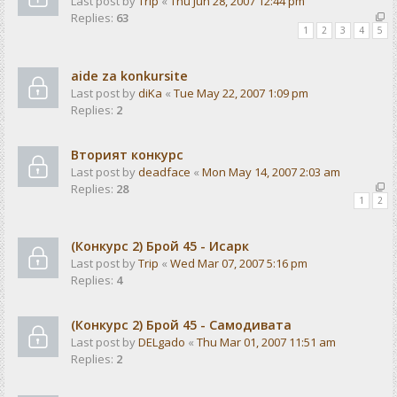
Last post by
Trip
«
Thu Jun 28, 2007 12:44 pm
Replies:
63
1
2
3
4
5
aide za konkursite
Last post by
diKa
«
Tue May 22, 2007 1:09 pm
Replies:
2
Вторият конкурс
Last post by
deadface
«
Mon May 14, 2007 2:03 am
Replies:
28
1
2
(Конкурс 2) Брой 45 - Исарк
Last post by
Trip
«
Wed Mar 07, 2007 5:16 pm
Replies:
4
(Конкурс 2) Брой 45 - Самодивата
Last post by
DELgado
«
Thu Mar 01, 2007 11:51 am
Replies:
2