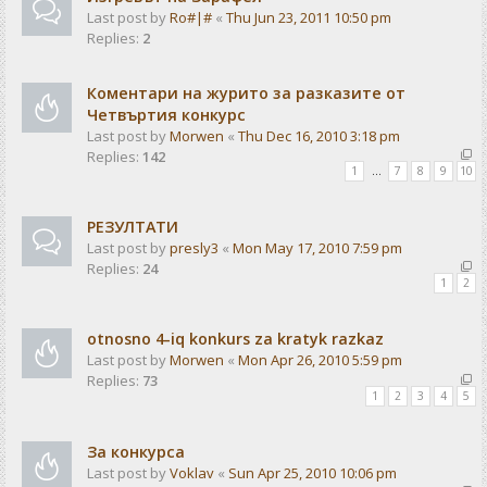
Last post by
Ro#|#
«
Thu Jun 23, 2011 10:50 pm
Replies:
2
Коментари на журито за разказите от
Четвъртия конкурс
Last post by
Morwen
«
Thu Dec 16, 2010 3:18 pm
Replies:
142
1
…
7
8
9
10
РЕЗУЛТАТИ
Last post by
presly3
«
Mon May 17, 2010 7:59 pm
Replies:
24
1
2
otnosno 4-iq konkurs za kratyk razkaz
Last post by
Morwen
«
Mon Apr 26, 2010 5:59 pm
Replies:
73
1
2
3
4
5
За конкурса
Last post by
Voklav
«
Sun Apr 25, 2010 10:06 pm