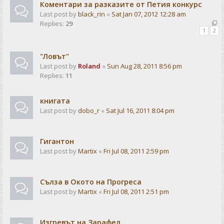
Коментари за разказите от Петия конкурс
Last post by
black_rin
«
Sat Jan 07, 2012 12:28 am
Replies:
29
1
2
"Ловът"
Last post by
Roland
«
Sun Aug 28, 2011 8:56 pm
Replies:
11
книгата
Last post by
dobo_r
«
Sat Jul 16, 2011 8:04 pm
Гигантон
Last post by
Martix
«
Fri Jul 08, 2011 2:59 pm
Сълза в Окото на Прогреса
Last post by
Martix
«
Fri Jul 08, 2011 2:51 pm
Изгревът на Зарафел