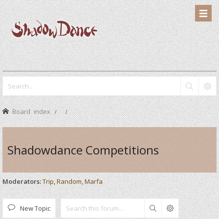
Board index
Shadowdance Competitions
Moderators:
Trip
,
Random
,
Marfa
New Topic
Search