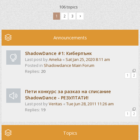
106 topics
1
2
3
Announcements
ShadowDance #1: Киберпънк
Last post by
Amelia
«
Sat Jan 25, 2020 8:11 am
Posted in
Shadowdance Main Forum
Replies:
20
1
2
Пети конкурс за разказ на списание
ShadowDance - РЕЗУЛТАТИ!
Last post by
Veritas
«
Tue Jun 28, 2011 11:26 am
Replies:
19
1
2
Topics