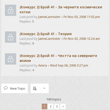
(Конкурс 2) Брой 41 - За черните космически
котки
Last post by
JaimeLannister
«
Fri Nov 03, 2006 11:02 pm
Replies:
5
(Конкурс 2) Брой 41 - Теория
Last post by
JaimeLannister
«
Fri Nov 03, 2006 12:24 am
Replies:
6
(Конкурс 2) Брой 41 - Честта на северните
воини
Last post by
Amira
«
Wed Sep 06, 2006 3:27 pm
Replies:
4
New Topic
106 topics
1
2
3