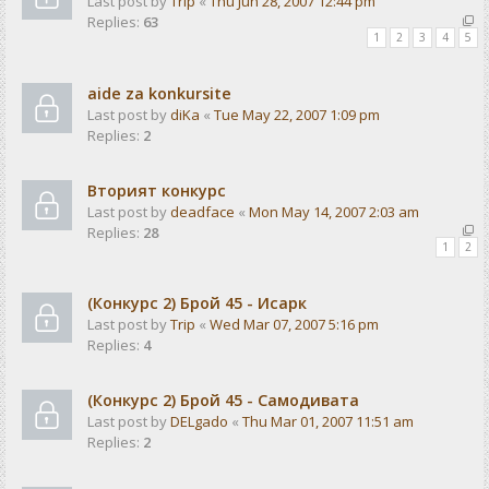
Last post by
Trip
«
Thu Jun 28, 2007 12:44 pm
Replies:
63
1
2
3
4
5
aide za konkursite
Last post by
diKa
«
Tue May 22, 2007 1:09 pm
Replies:
2
Вторият конкурс
Last post by
deadface
«
Mon May 14, 2007 2:03 am
Replies:
28
1
2
(Конкурс 2) Брой 45 - Исарк
Last post by
Trip
«
Wed Mar 07, 2007 5:16 pm
Replies:
4
(Конкурс 2) Брой 45 - Самодивата
Last post by
DELgado
«
Thu Mar 01, 2007 11:51 am
Replies:
2