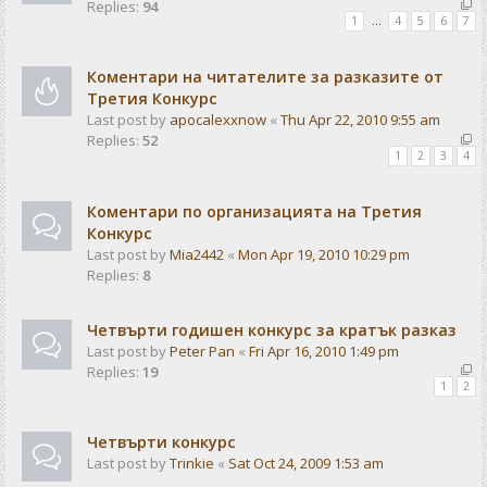
Replies:
94
1
…
4
5
6
7
Коментари на читателите за разказите от
Третия Конкурс
Last post by
apocalexxnow
«
Thu Apr 22, 2010 9:55 am
Replies:
52
1
2
3
4
Коментари по организацията на Третия
Конкурс
Last post by
Mia2442
«
Mon Apr 19, 2010 10:29 pm
Replies:
8
Четвърти годишен конкурс за кратък разказ
Last post by
Peter Pan
«
Fri Apr 16, 2010 1:49 pm
Replies:
19
1
2
Чeтвърти конкурс
Last post by
Trinkie
«
Sat Oct 24, 2009 1:53 am