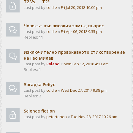
T2 Vs. ... T2?
Last post by
coldie
«
Fri Jul 20, 2018 10:00 pm
Човекът във високия замък, въпрос
Last post by
coldie
«
Fri Apr 06, 2018 9:35 pm
Replies:
11
Изключително провокавното стихотворение
на Гео Милев
Last post by
Roland
«
Mon Feb 12, 2018 4:13 am
Replies:
1
Загадка Ребус
Last post by
coldie
«
Wed Dec 27, 2017 9:38 pm
Replies:
2
Science fiction
Last post by
petertohen
«
Tue Nov 28, 2017 10:26 am