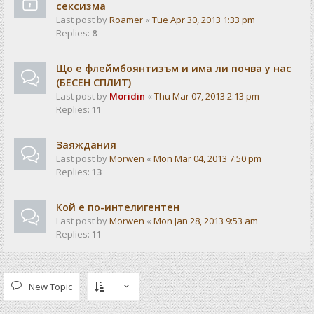
сексизма
Last post by
Roamer
«
Tue Apr 30, 2013 1:33 pm
Replies:
8
Що е флеймбоянтизъм и има ли почва у нас
(БЕСЕН СПЛИТ)
Last post by
Moridin
«
Thu Mar 07, 2013 2:13 pm
Replies:
11
Заяждания
Last post by
Morwen
«
Mon Mar 04, 2013 7:50 pm
Replies:
13
Кой е по-интелигентен
Last post by
Morwen
«
Mon Jan 28, 2013 9:53 am
Replies:
11
New Topic