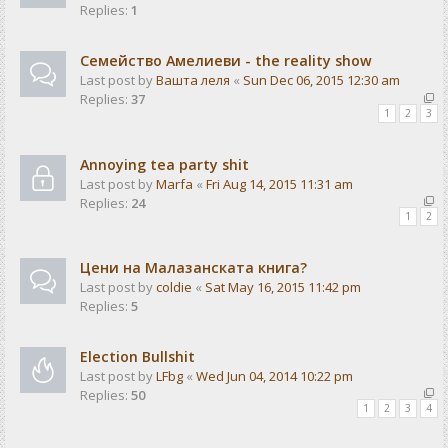
Replies:
1
Семейство Амелиеви - the reality show
Last post by
Вашта леля
«
Sun Dec 06, 2015 12:30 am
Replies:
37
1
2
3
Annoying tea party shit
Last post by
Marfa
«
Fri Aug 14, 2015 11:31 am
Replies:
24
1
2
Цени на Малазанската книга?
Last post by
coldie
«
Sat May 16, 2015 11:42 pm
Replies:
5
Election Bullshit
Last post by
LFbg
«
Wed Jun 04, 2014 10:22 pm
Replies:
50
1
2
3
4