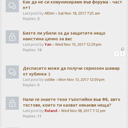
Как да не си комуникираме във форума - част
n+1
Last post by
AlDim
«
Sat Nov 18, 2017 7:25 am
Replies:
3
Бихте ли убили за да защитите нещо
наистина ценно за вас
Last post by
Yan
«
Wed Nov 15, 2017 12:29 pm
Replies:
16
1
2
Деспасито може да получи сериозен шамар
от кубинка :)
Last post by
coldie
«
Mon Nov 13, 2017 12:59 pm
Replies:
5
Нали ги знаете тези тъпотийки във ФБ, авто
тестове, които ти казват някакви неща?
Last post by
Roland
«
Wed Nov 08, 2017 7:12 pm
Replies:
11