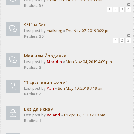
Replies:
57
1
2
3
4
9/11 и Бог
Last post by
mailsteg
«
Thu Nov 07, 2019 3:22 pm
Replies:
30
1
2
3
Мая или Йорданка
Last post by
Moridin
«
Mon Nov 04, 2019 4:09 pm
Replies:
3
"Търся един филм"
Last post by
Yan
«
Sun May 19, 2019 7:19 pm
Replies:
4
Без да искам
Last post by
Roland
«
Fri Apr 12, 2019 7:19 pm
Replies:
1