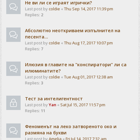
Не ви ли се играят игрички?
Last post by
coldie
«
Thu Sep 14, 2017 11:39 pm
Replies:
2
Абсолютно неоткриваем изпълнител на
песента...
Last post by
coldie
«
Thu Aug 17, 2017 10:07 pm
Replies:
7
Илюзия в главите на "конспиратори" ли са
илюминатите?
Last post by
coldie
«
Tue Aug 01, 2017 12:38 am
Replies:
3
Тест за интелигентност
Last post by
Yan
«
Sat Jul 15, 2017 11:57 pm
Replies:
11
Феноменът на леко затвореното око и
размяна на букви
Last post by
Amelia
«
Fri Jul 14, 2017 7:32 am