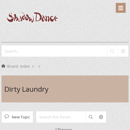
Board index
Dirty Laundry
New Topic
Search
173 topics