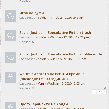
Replies:
1
Игра на думи
Last post by
coldie
«
Fri Feb 21, 2020 9:48 am
Social Justice in Speculative Fiction trash
Last post by
coldie
«
Wed Feb 12, 2020 12:21 pm
Replies:
6
Social Justice in Speculative Fiction coldie edition
Last post by
coldie
«
Sun Feb 09, 2020 5:01 pm
Фентъзи сагата на всички времена
(последните 100 години) :)
Last post by
Yan
«
Wed Jan 15, 2020 12:03 pm
Replies:
35
1
2
3
Протуберансите на Колди
Last post by
coldie
«
Fri Nov 15, 2019 8:53 pm