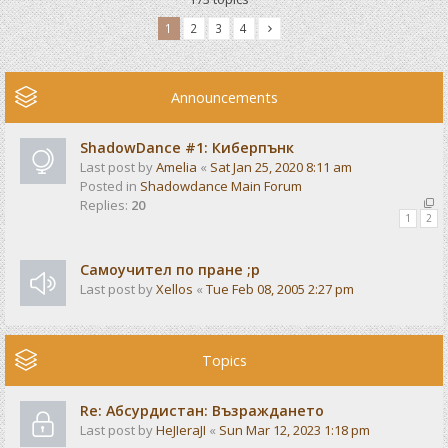
1
2
3
4
Announcements
ShadowDance #1: Киберпънк
Last post by
Amelia
«
Sat Jan 25, 2020 8:11 am
Posted in
Shadowdance Main Forum
Replies:
20
1
2
Самоучител по пране ;р
Last post by
Xellos
«
Tue Feb 08, 2005 2:27 pm
Topics
Re: Абсурдистан: Възраждането
Last post by
HeJIeraJI
«
Sun Mar 12, 2023 1:18 pm