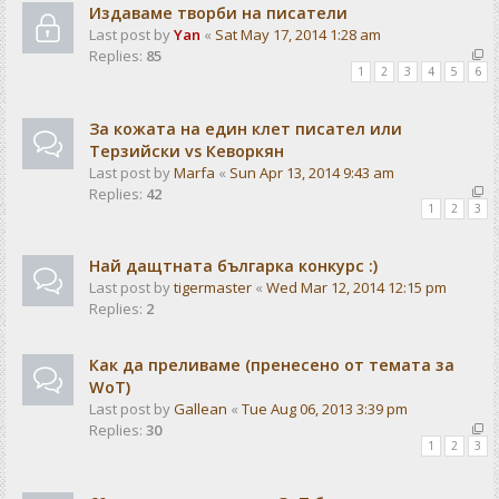
Издаваме творби на писатели
Last post by
Yan
«
Sat May 17, 2014 1:28 am
Replies:
85
1
2
3
4
5
6
За кожата на един клет писател или
Терзийски vs Кеворкян
Last post by
Marfa
«
Sun Apr 13, 2014 9:43 am
Replies:
42
1
2
3
Най дащтната българка конкурс :)
Last post by
tigermaster
«
Wed Mar 12, 2014 12:15 pm
Replies:
2
Как да преливаме (пренесено от темата за
WoT)
Last post by
Gallean
«
Tue Aug 06, 2013 3:39 pm
Replies:
30
1
2
3