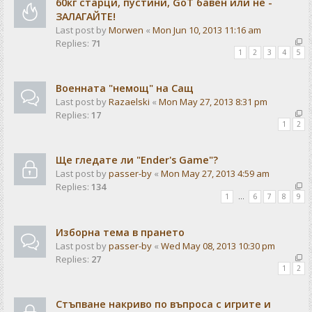
60кг старци, пустини, GoT бавен или не -
ЗАЛАГАЙТЕ!
Last post by
Morwen
«
Mon Jun 10, 2013 11:16 am
Replies:
71
1
2
3
4
5
Военната "немощ" на Сащ
Last post by
Razaelski
«
Mon May 27, 2013 8:31 pm
Replies:
17
1
2
Ще гледате ли "Ender's Game"?
Last post by
passer-by
«
Mon May 27, 2013 4:59 am
Replies:
134
1
…
6
7
8
9
Изборна тема в прането
Last post by
passer-by
«
Wed May 08, 2013 10:30 pm
Replies:
27
1
2
Стъпване накриво по въпроса с игрите и