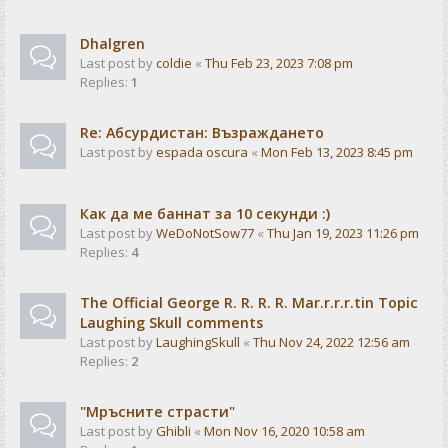
Dhalgren
Last post by
coldie
«
Thu Feb 23, 2023 7:08 pm
Replies:
1
Re: Абсурдистан: Възраждането
Last post by
espada oscura
«
Mon Feb 13, 2023 8:45 pm
Как да ме баннат за 10 секунди :)
Last post by
WeDoNotSow77
«
Thu Jan 19, 2023 11:26 pm
Replies:
4
The Official George R. R. R. R. Mar.r.r.r.tin Topic
Laughing Skull comments
Last post by
LaughingSkull
«
Thu Nov 24, 2022 12:56 am
Replies:
2
"Мръсните страсти"
Last post by
Ghibli
«
Mon Nov 16, 2020 10:58 am