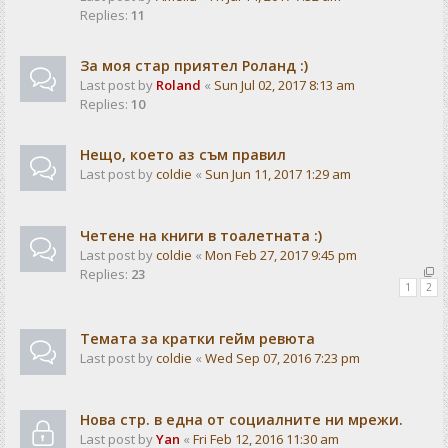
Replies:
11
За моя стар приятел Роланд :)
Last post by
Roland
«
Sun Jul 02, 2017 8:13 am
Replies:
10
Нещо, което аз съм правил
Last post by
coldie
«
Sun Jun 11, 2017 1:29 am
Четене на книги в тоалетната :)
Last post by
coldie
«
Mon Feb 27, 2017 9:45 pm
Replies:
23
1
2
Темата за кратки гейм ревюта
Last post by
coldie
«
Wed Sep 07, 2016 7:23 pm
Нова стр. в една от социалните ни мрежи.
Last post by
Yan
«
Fri Feb 12, 2016 11:30 am