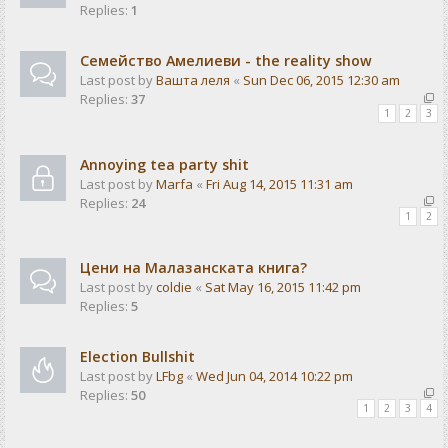
Replies:
1
Семейство Амелиеви - the reality show
Last post by
Вашта леля
«
Sun Dec 06, 2015 12:30 am
Replies:
37
1
2
3
Annoying tea party shit
Last post by
Marfa
«
Fri Aug 14, 2015 11:31 am
Replies:
24
1
2
Цени на Малазанската книга?
Last post by
coldie
«
Sat May 16, 2015 11:42 pm
Replies:
5
Election Bullshit
Last post by
LFbg
«
Wed Jun 04, 2014 10:22 pm
Replies:
50
1
2
3
4