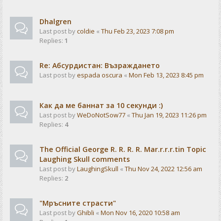
Dhalgren
Last post by
coldie
«
Thu Feb 23, 2023 7:08 pm
Replies:
1
Re: Абсурдистан: Възраждането
Last post by
espada oscura
«
Mon Feb 13, 2023 8:45 pm
Как да ме баннат за 10 секунди :)
Last post by
WeDoNotSow77
«
Thu Jan 19, 2023 11:26 pm
Replies:
4
The Official George R. R. R. R. Mar.r.r.r.tin Topic
Laughing Skull comments
Last post by
LaughingSkull
«
Thu Nov 24, 2022 12:56 am
Replies:
2
"Мръсните страсти"
Last post by
Ghibli
«
Mon Nov 16, 2020 10:58 am