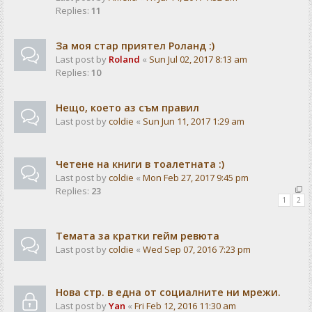
Replies:
11
За моя стар приятел Роланд :)
Last post by
Roland
«
Sun Jul 02, 2017 8:13 am
Replies:
10
Нещо, което аз съм правил
Last post by
coldie
«
Sun Jun 11, 2017 1:29 am
Четене на книги в тоалетната :)
Last post by
coldie
«
Mon Feb 27, 2017 9:45 pm
Replies:
23
1
2
Темата за кратки гейм ревюта
Last post by
coldie
«
Wed Sep 07, 2016 7:23 pm
Нова стр. в една от социалните ни мрежи.
Last post by
Yan
«
Fri Feb 12, 2016 11:30 am