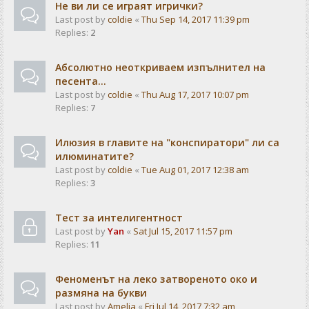
Не ви ли се играят игрички?
Last post by
coldie
«
Thu Sep 14, 2017 11:39 pm
Replies:
2
Абсолютно неоткриваем изпълнител на
песента...
Last post by
coldie
«
Thu Aug 17, 2017 10:07 pm
Replies:
7
Илюзия в главите на "конспиратори" ли са
илюминатите?
Last post by
coldie
«
Tue Aug 01, 2017 12:38 am
Replies:
3
Тест за интелигентност
Last post by
Yan
«
Sat Jul 15, 2017 11:57 pm
Replies:
11
Феноменът на леко затвореното око и
размяна на букви
Last post by
Amelia
«
Fri Jul 14, 2017 7:32 am