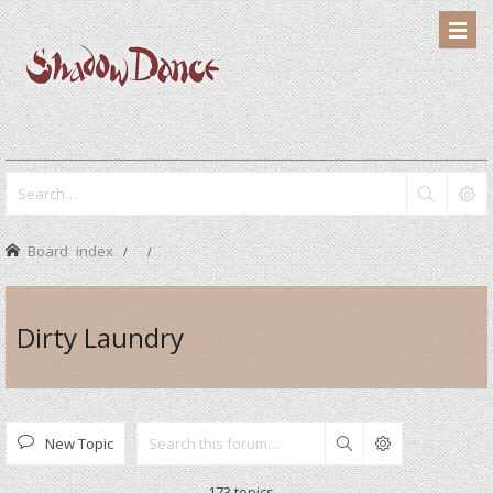
Board index
Dirty Laundry
New Topic
Search
173 topics