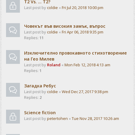
T2 Vs. ... T2?
Last post by
coldie
«
Fri Jul 20, 2018 10:00 pm
Човекът във високия замък, въпрос
Last post by
coldie
«
Fri Apr 06, 2018 9:35 pm
Replies:
11
Изключително провокавното стихотворение
на Гео Милев
Last post by
Roland
«
Mon Feb 12, 2018 4:13 am
Replies:
1
Загадка Ребус
Last post by
coldie
«
Wed Dec 27, 2017 9:38 pm
Replies:
2
Science fiction
Last post by
petertohen
«
Tue Nov 28, 2017 10:26 am