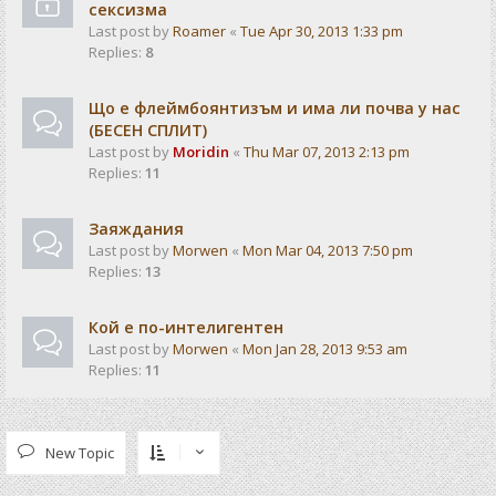
сексизма
Last post by
Roamer
«
Tue Apr 30, 2013 1:33 pm
Replies:
8
Що е флеймбоянтизъм и има ли почва у нас
(БЕСЕН СПЛИТ)
Last post by
Moridin
«
Thu Mar 07, 2013 2:13 pm
Replies:
11
Заяждания
Last post by
Morwen
«
Mon Mar 04, 2013 7:50 pm
Replies:
13
Кой е по-интелигентен
Last post by
Morwen
«
Mon Jan 28, 2013 9:53 am
Replies:
11
New Topic