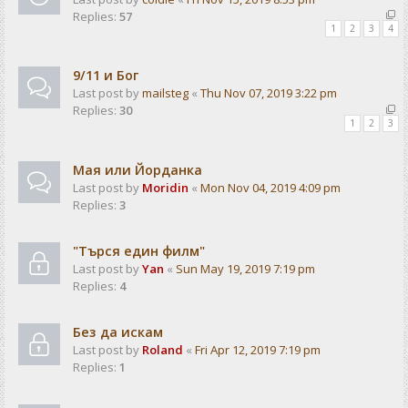
Replies:
57
1
2
3
4
9/11 и Бог
Last post by
mailsteg
«
Thu Nov 07, 2019 3:22 pm
Replies:
30
1
2
3
Мая или Йорданка
Last post by
Moridin
«
Mon Nov 04, 2019 4:09 pm
Replies:
3
"Търся един филм"
Last post by
Yan
«
Sun May 19, 2019 7:19 pm
Replies:
4
Без да искам
Last post by
Roland
«
Fri Apr 12, 2019 7:19 pm
Replies:
1