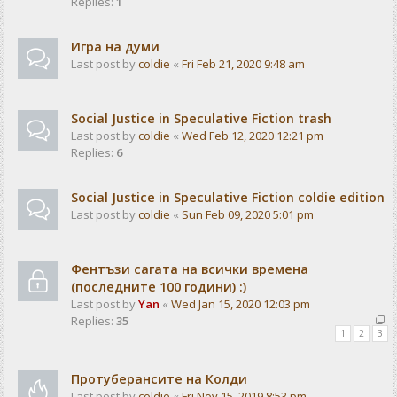
Replies:
1
Игра на думи
Last post by
coldie
«
Fri Feb 21, 2020 9:48 am
Social Justice in Speculative Fiction trash
Last post by
coldie
«
Wed Feb 12, 2020 12:21 pm
Replies:
6
Social Justice in Speculative Fiction coldie edition
Last post by
coldie
«
Sun Feb 09, 2020 5:01 pm
Фентъзи сагата на всички времена
(последните 100 години) :)
Last post by
Yan
«
Wed Jan 15, 2020 12:03 pm
Replies:
35
1
2
3
Протуберансите на Колди
Last post by
coldie
«
Fri Nov 15, 2019 8:53 pm