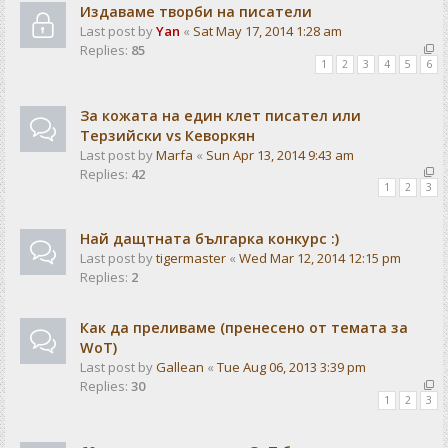
Издаваме творби на писатели
Last post by
Yan
«
Sat May 17, 2014 1:28 am
Replies:
85
1
2
3
4
5
6
За кожата на един клет писател или
Терзийски vs Кеворкян
Last post by
Marfa
«
Sun Apr 13, 2014 9:43 am
Replies:
42
1
2
3
Най дащтната българка конкурс :)
Last post by
tigermaster
«
Wed Mar 12, 2014 12:15 pm
Replies:
2
Как да преливаме (пренесено от темата за
WoT)
Last post by
Gallean
«
Tue Aug 06, 2013 3:39 pm
Replies:
30
1
2
3