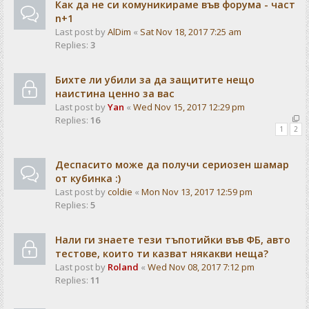
Как да не си комуникираме във форума - част
n+1
Last post by
AlDim
«
Sat Nov 18, 2017 7:25 am
Replies:
3
Бихте ли убили за да защитите нещо
наистина ценно за вас
Last post by
Yan
«
Wed Nov 15, 2017 12:29 pm
Replies:
16
1
2
Деспасито може да получи сериозен шамар
от кубинка :)
Last post by
coldie
«
Mon Nov 13, 2017 12:59 pm
Replies:
5
Нали ги знаете тези тъпотийки във ФБ, авто
тестове, които ти казват някакви неща?
Last post by
Roland
«
Wed Nov 08, 2017 7:12 pm
Replies:
11