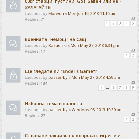
60кг старци, пустини, GoT бавен или не -
ЗАЛАГАЙТЕ!
Last post by
Morwen
«
Mon Jun 10, 2013 11:16 am
Replies:
71
1
2
3
4
5
Военната "немощ" на Сащ
Last post by
Razaelski
«
Mon May 27, 2013 8:31 pm
Replies:
17
1
2
Ще гледате ли "Ender's Game"?
Last post by
passer-by
«
Mon May 27, 2013 4:59 am
Replies:
134
1
…
6
7
8
9
Изборна тема в прането
Last post by
passer-by
«
Wed May 08, 2013 10:30 pm
Replies:
27
1
2
Стъпване накриво по въпроса с игрите и