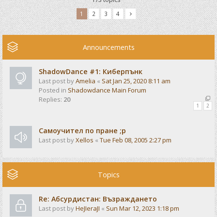
1
2
3
4
Announcements
ShadowDance #1: Киберпънк
Last post by
Amelia
«
Sat Jan 25, 2020 8:11 am
Posted in
Shadowdance Main Forum
Replies:
20
1
2
Самоучител по пране ;р
Last post by
Xellos
«
Tue Feb 08, 2005 2:27 pm
Topics
Re: Абсурдистан: Възраждането
Last post by
HeJIeraJI
«
Sun Mar 12, 2023 1:18 pm