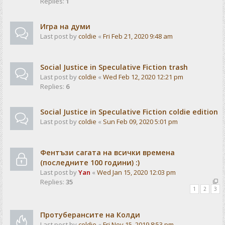
Replies:
1
Игра на думи
Last post by
coldie
«
Fri Feb 21, 2020 9:48 am
Social Justice in Speculative Fiction trash
Last post by
coldie
«
Wed Feb 12, 2020 12:21 pm
Replies:
6
Social Justice in Speculative Fiction coldie edition
Last post by
coldie
«
Sun Feb 09, 2020 5:01 pm
Фентъзи сагата на всички времена
(последните 100 години) :)
Last post by
Yan
«
Wed Jan 15, 2020 12:03 pm
Replies:
35
1
2
3
Протуберансите на Колди
Last post by
coldie
«
Fri Nov 15, 2019 8:53 pm