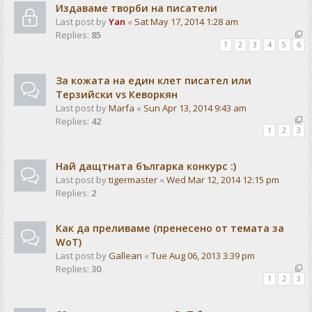
Издаваме творби на писатели
Last post by
Yan
«
Sat May 17, 2014 1:28 am
Replies:
85
1
2
3
4
5
6
За кожата на един клет писател или
Терзийски vs Кеворкян
Last post by
Marfa
«
Sun Apr 13, 2014 9:43 am
Replies:
42
1
2
3
Най дащтната българка конкурс :)
Last post by
tigermaster
«
Wed Mar 12, 2014 12:15 pm
Replies:
2
Как да преливаме (пренесено от темата за
WoT)
Last post by
Gallean
«
Tue Aug 06, 2013 3:39 pm
Replies:
30
1
2
3