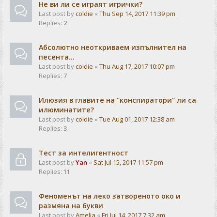
Не ви ли се играят игрички?
Last post by
coldie
«
Thu Sep 14, 2017 11:39 pm
Replies:
2
Абсолютно неоткриваем изпълнител на
песента...
Last post by
coldie
«
Thu Aug 17, 2017 10:07 pm
Replies:
7
Илюзия в главите на "конспиратори" ли са
илюминатите?
Last post by
coldie
«
Tue Aug 01, 2017 12:38 am
Replies:
3
Тест за интелигентност
Last post by
Yan
«
Sat Jul 15, 2017 11:57 pm
Replies:
11
Феноменът на леко затвореното око и
размяна на букви
Last post by
Amelia
«
Fri Jul 14, 2017 7:32 am