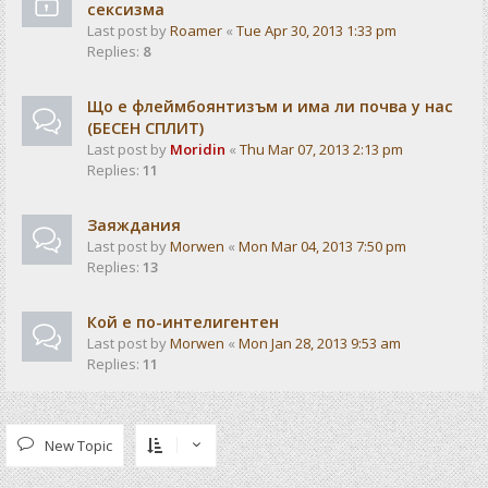
сексизма
Last post by
Roamer
«
Tue Apr 30, 2013 1:33 pm
Replies:
8
Що е флеймбоянтизъм и има ли почва у нас
(БЕСЕН СПЛИТ)
Last post by
Moridin
«
Thu Mar 07, 2013 2:13 pm
Replies:
11
Заяждания
Last post by
Morwen
«
Mon Mar 04, 2013 7:50 pm
Replies:
13
Кой е по-интелигентен
Last post by
Morwen
«
Mon Jan 28, 2013 9:53 am
Replies:
11
New Topic