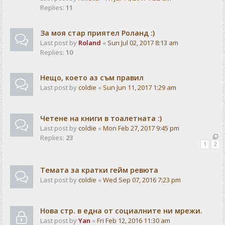
Replies:
11
За моя стар приятел Роланд :)
Last post by
Roland
«
Sun Jul 02, 2017 8:13 am
Replies:
10
Нещо, което аз съм правил
Last post by
coldie
«
Sun Jun 11, 2017 1:29 am
Четене на книги в тоалетната :)
Last post by
coldie
«
Mon Feb 27, 2017 9:45 pm
Replies:
23
1
2
Темата за кратки гейм ревюта
Last post by
coldie
«
Wed Sep 07, 2016 7:23 pm
Нова стр. в една от социалните ни мрежи.
Last post by
Yan
«
Fri Feb 12, 2016 11:30 am