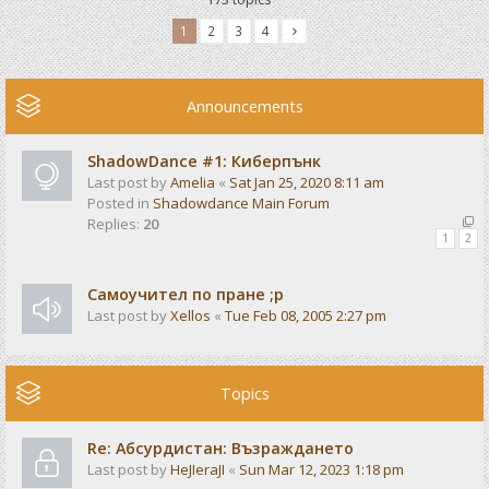
1
2
3
4
Announcements
ShadowDance #1: Киберпънк
Last post by
Amelia
«
Sat Jan 25, 2020 8:11 am
Posted in
Shadowdance Main Forum
Replies:
20
1
2
Самоучител по пране ;р
Last post by
Xellos
«
Tue Feb 08, 2005 2:27 pm
Topics
Re: Абсурдистан: Възраждането
Last post by
HeJIeraJI
«
Sun Mar 12, 2023 1:18 pm