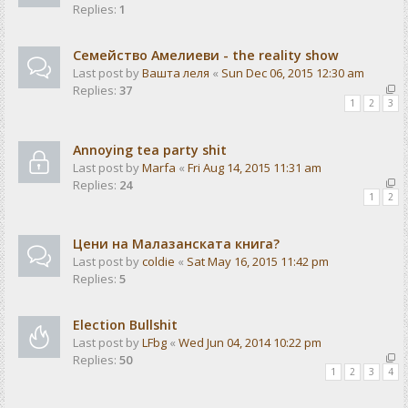
Replies:
1
Семейство Амелиеви - the reality show
Last post by
Вашта леля
«
Sun Dec 06, 2015 12:30 am
Replies:
37
1
2
3
Annoying tea party shit
Last post by
Marfa
«
Fri Aug 14, 2015 11:31 am
Replies:
24
1
2
Цени на Малазанската книга?
Last post by
coldie
«
Sat May 16, 2015 11:42 pm
Replies:
5
Election Bullshit
Last post by
LFbg
«
Wed Jun 04, 2014 10:22 pm
Replies:
50
1
2
3
4