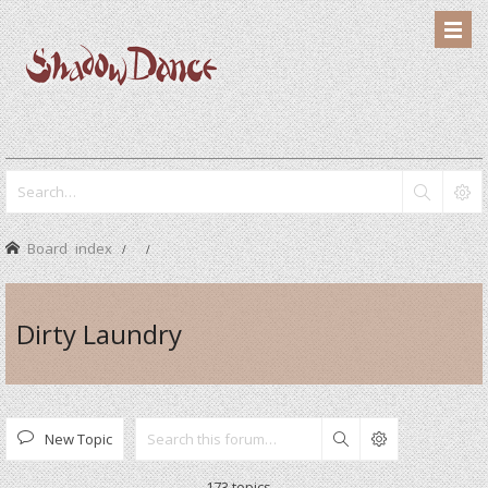
Board index
Dirty Laundry
New Topic
Search
173 topics