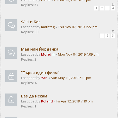
Replies:
57
1
2
3
4
9/11 и Бог
Last post by
mailsteg
«
Thu Nov 07, 2019 3:22 pm
Replies:
30
1
2
3
Мая или Йорданка
Last post by
Moridin
«
Mon Nov 04, 2019 4:09 pm
Replies:
3
"Търся един филм"
Last post by
Yan
«
Sun May 19, 2019 7:19 pm
Replies:
4
Без да искам
Last post by
Roland
«
Fri Apr 12, 2019 7:19 pm
Replies:
1