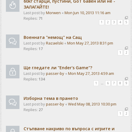
60кг старци, пустини, GoT бавен или не -
ЗАЛАГАЙТЕ!
Last post by
Morwen
«
Mon Jun 10, 2013 11:16 am
Replies:
71
1
2
3
4
5
Военната "немощ" на Сащ
Last post by
Razaelski
«
Mon May 27, 2013 8:31 pm
Replies:
17
1
2
Ще гледате ли "Ender's Game"?
Last post by
passer-by
«
Mon May 27, 2013 4:59 am
Replies:
134
1
…
6
7
8
9
Изборна тема в прането
Last post by
passer-by
«
Wed May 08, 2013 10:30 pm
Replies:
27
1
2
Стъпване накриво по въпроса с игрите и