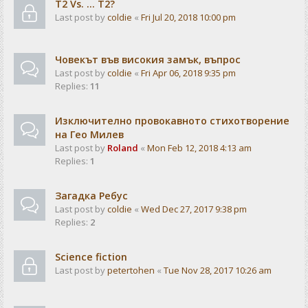
T2 Vs. ... T2?
Last post by
coldie
«
Fri Jul 20, 2018 10:00 pm
Човекът във високия замък, въпрос
Last post by
coldie
«
Fri Apr 06, 2018 9:35 pm
Replies:
11
Изключително провокавното стихотворение
на Гео Милев
Last post by
Roland
«
Mon Feb 12, 2018 4:13 am
Replies:
1
Загадка Ребус
Last post by
coldie
«
Wed Dec 27, 2017 9:38 pm
Replies:
2
Science fiction
Last post by
petertohen
«
Tue Nov 28, 2017 10:26 am