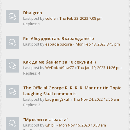
Dhalgren
Last post by
coldie
«
Thu Feb 23, 2023 7:08 pm
Replies:
1
Re: Абсурдистан: Възраждането
Last post by
espada oscura
«
Mon Feb 13, 2023 8:45 pm
Как да ме баннат за 10 секунди :)
Last post by
WeDoNotSow77
«
Thu Jan 19, 2023 11:26 pm
Replies:
4
The Official George R. R. R. R. Mar.r.r.r.tin Topic
Laughing Skull comments
Last post by
LaughingSkull
«
Thu Nov 24, 2022 12:56 am
Replies:
2
"Мръсните страсти"
Last post by
Ghibli
«
Mon Nov 16, 2020 10:58 am