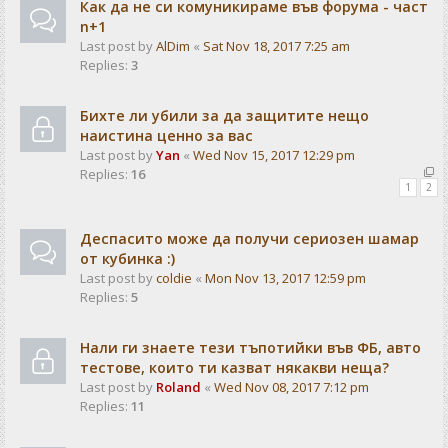
Как да не си комуникираме във форума - част
n+1
Last post by
AlDim
«
Sat Nov 18, 2017 7:25 am
Replies:
3
Бихте ли убили за да защитите нещо
наистина ценно за вас
Last post by
Yan
«
Wed Nov 15, 2017 12:29 pm
Replies:
16
1
2
Деспасито може да получи сериозен шамар
от кубинка :)
Last post by
coldie
«
Mon Nov 13, 2017 12:59 pm
Replies:
5
Нали ги знаете тези тъпотийки във ФБ, авто
тестове, които ти казват някакви неща?
Last post by
Roland
«
Wed Nov 08, 2017 7:12 pm
Replies:
11