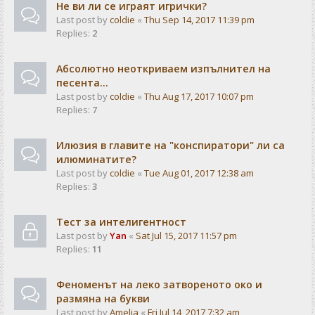
Не ви ли се играят игрички?
Last post by
coldie
«
Thu Sep 14, 2017 11:39 pm
Replies:
2
Абсолютно неоткриваем изпълнител на
песента...
Last post by
coldie
«
Thu Aug 17, 2017 10:07 pm
Replies:
7
Илюзия в главите на "конспиратори" ли са
илюминатите?
Last post by
coldie
«
Tue Aug 01, 2017 12:38 am
Replies:
3
Тест за интелигентност
Last post by
Yan
«
Sat Jul 15, 2017 11:57 pm
Replies:
11
Феноменът на леко затвореното око и
размяна на букви
Last post by
Amelia
«
Fri Jul 14, 2017 7:32 am