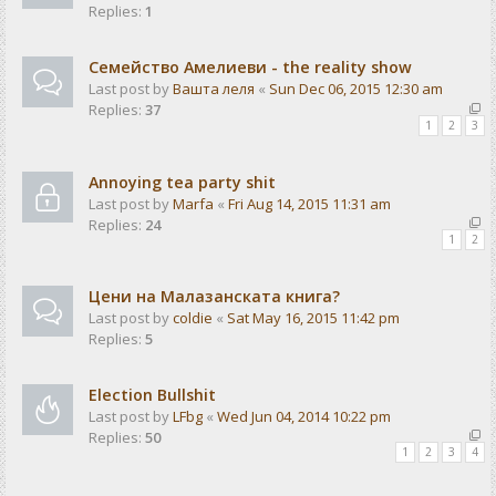
Replies:
1
Семейство Амелиеви - the reality show
Last post by
Вашта леля
«
Sun Dec 06, 2015 12:30 am
Replies:
37
1
2
3
Annoying tea party shit
Last post by
Marfa
«
Fri Aug 14, 2015 11:31 am
Replies:
24
1
2
Цени на Малазанската книга?
Last post by
coldie
«
Sat May 16, 2015 11:42 pm
Replies:
5
Election Bullshit
Last post by
LFbg
«
Wed Jun 04, 2014 10:22 pm
Replies:
50
1
2
3
4