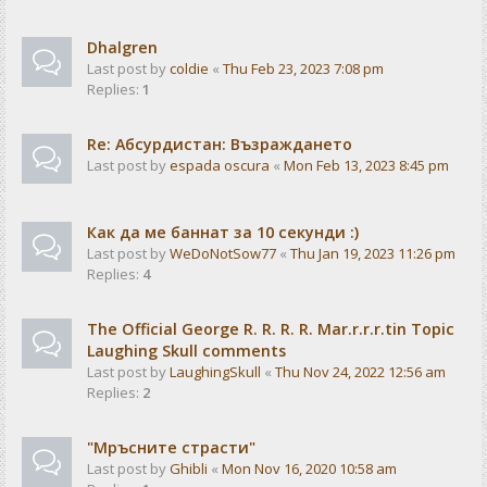
Dhalgren
Last post by
coldie
«
Thu Feb 23, 2023 7:08 pm
Replies:
1
Re: Абсурдистан: Възраждането
Last post by
espada oscura
«
Mon Feb 13, 2023 8:45 pm
Как да ме баннат за 10 секунди :)
Last post by
WeDoNotSow77
«
Thu Jan 19, 2023 11:26 pm
Replies:
4
The Official George R. R. R. R. Mar.r.r.r.tin Topic
Laughing Skull comments
Last post by
LaughingSkull
«
Thu Nov 24, 2022 12:56 am
Replies:
2
"Мръсните страсти"
Last post by
Ghibli
«
Mon Nov 16, 2020 10:58 am