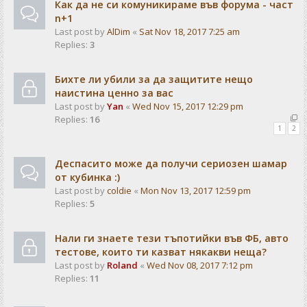
Как да не си комуникираме във форума - част
n+1
Last post by
AlDim
«
Sat Nov 18, 2017 7:25 am
Replies:
3
Бихте ли убили за да защитите нещо
наистина ценно за вас
Last post by
Yan
«
Wed Nov 15, 2017 12:29 pm
Replies:
16
1
2
Деспасито може да получи сериозен шамар
от кубинка :)
Last post by
coldie
«
Mon Nov 13, 2017 12:59 pm
Replies:
5
Нали ги знаете тези тъпотийки във ФБ, авто
тестове, които ти казват някакви неща?
Last post by
Roland
«
Wed Nov 08, 2017 7:12 pm
Replies:
11