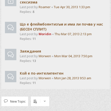
сексизма
Last post by
Roamer
«
Tue Apr 30, 2013 1:33 pm
Replies:
8
Що е флеймбоянтизъм и има ли почва у нас
(БЕСЕН СПЛИТ)
Last post by
Moridin
«
Thu Mar 07, 2013 2:13 pm
Replies:
11
Заяждания
Last post by
Morwen
«
Mon Mar 04, 2013 7:50 pm
Replies:
13
Кой е по-интелигентен
Last post by
Morwen
«
Mon Jan 28, 2013 9:53 am
Replies:
11
New Topic