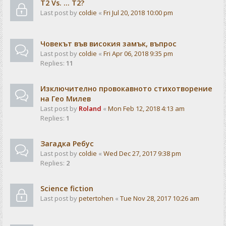
T2 Vs. ... T2?
Last post by
coldie
«
Fri Jul 20, 2018 10:00 pm
Човекът във високия замък, въпрос
Last post by
coldie
«
Fri Apr 06, 2018 9:35 pm
Replies:
11
Изключително провокавното стихотворение
на Гео Милев
Last post by
Roland
«
Mon Feb 12, 2018 4:13 am
Replies:
1
Загадка Ребус
Last post by
coldie
«
Wed Dec 27, 2017 9:38 pm
Replies:
2
Science fiction
Last post by
petertohen
«
Tue Nov 28, 2017 10:26 am