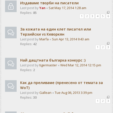
Издаваме творби на писатели
Last post by
Yan
«
Sat May 17, 2014 1:28 am
Replies:
85
1
2
3
4
5
6
За кожата на един клет писател или
Терзийски vs Кеворкян
Last post by
Marfa
«
Sun Apr 13, 2014 9:43 am
Replies:
42
1
2
3
Най дащтната българка конкурс :)
Last post by
tigermaster
«
Wed Mar 12, 2014 12:15 pm
Replies:
2
Как да преливаме (пренесено от темата за
WoT)
Last post by
Gallean
«
Tue Aug 06, 2013 3:39 pm
Replies:
30
1
2
3