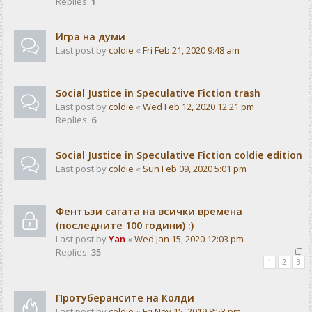
Replies:
1
Игра на думи
Last post by
coldie
«
Fri Feb 21, 2020 9:48 am
Social Justice in Speculative Fiction trash
Last post by
coldie
«
Wed Feb 12, 2020 12:21 pm
Replies:
6
Social Justice in Speculative Fiction coldie edition
Last post by
coldie
«
Sun Feb 09, 2020 5:01 pm
Фентъзи сагата на всички времена
(последните 100 години) :)
Last post by
Yan
«
Wed Jan 15, 2020 12:03 pm
Replies:
35
1
2
3
Протуберансите на Колди
Last post by
coldie
«
Fri Nov 15, 2019 8:53 pm