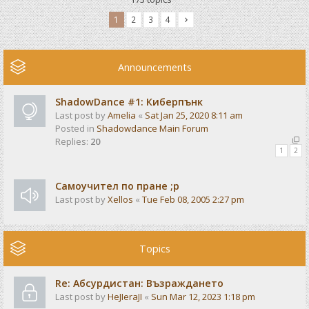
1
2
3
4
Announcements
ShadowDance #1: Киберпънк
Last post by
Amelia
«
Sat Jan 25, 2020 8:11 am
Posted in
Shadowdance Main Forum
Replies:
20
1
2
Самоучител по пране ;р
Last post by
Xellos
«
Tue Feb 08, 2005 2:27 pm
Topics
Re: Абсурдистан: Възраждането
Last post by
HeJIeraJI
«
Sun Mar 12, 2023 1:18 pm