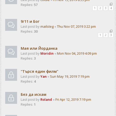
Replies:
57
1
2
3
4
9/11 и Бог
Last post by
mailsteg
«
Thu Nov 07, 2019 3:22 pm
Replies:
30
1
2
3
Мая или Йорданка
Last post by
Moridin
«
Mon Nov 04, 2019 4:09 pm
Replies:
3
"Търся един филм"
Last post by
Yan
«
Sun May 19, 2019 7:19 pm
Replies:
4
Без да искам
Last post by
Roland
«
Fri Apr 12, 2019 7:19 pm
Replies:
1