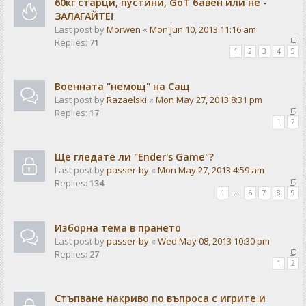
60кг старци, пустини, GoT бавен или не -
ЗАЛАГАЙТЕ!
Last post by
Morwen
«
Mon Jun 10, 2013 11:16 am
Replies:
71
1
2
3
4
5
Военната "немощ" на Сащ
Last post by
Razaelski
«
Mon May 27, 2013 8:31 pm
Replies:
17
1
2
Ще гледате ли "Ender's Game"?
Last post by
passer-by
«
Mon May 27, 2013 4:59 am
Replies:
134
1
…
6
7
8
9
Изборна тема в прането
Last post by
passer-by
«
Wed May 08, 2013 10:30 pm
Replies:
27
1
2
Стъпване накриво по въпроса с игрите и