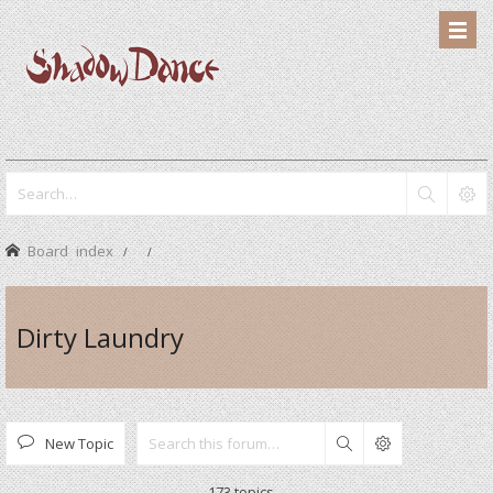
Board index
Dirty Laundry
New Topic
Search
173 topics