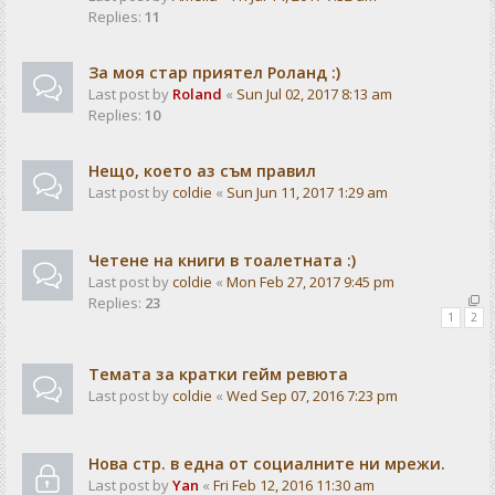
Replies:
11
За моя стар приятел Роланд :)
Last post by
Roland
«
Sun Jul 02, 2017 8:13 am
Replies:
10
Нещо, което аз съм правил
Last post by
coldie
«
Sun Jun 11, 2017 1:29 am
Четене на книги в тоалетната :)
Last post by
coldie
«
Mon Feb 27, 2017 9:45 pm
Replies:
23
1
2
Темата за кратки гейм ревюта
Last post by
coldie
«
Wed Sep 07, 2016 7:23 pm
Нова стр. в една от социалните ни мрежи.
Last post by
Yan
«
Fri Feb 12, 2016 11:30 am