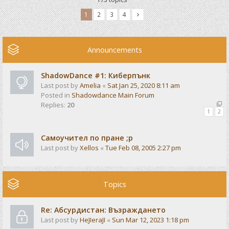
1
2
3
4
Announcements
ShadowDance #1: Киберпънк
Last post by
Amelia
«
Sat Jan 25, 2020 8:11 am
Posted in
Shadowdance Main Forum
Replies:
20
1
2
Самоучител по пране ;р
Last post by
Xellos
«
Tue Feb 08, 2005 2:27 pm
Topics
Re: Абсурдистан: Възраждането
Last post by
HeJIeraJI
«
Sun Mar 12, 2023 1:18 pm