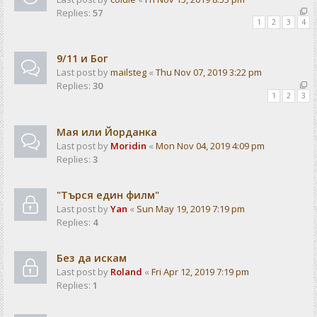
Replies:
57
1
2
3
4
9/11 и Бог
Last post by
mailsteg
«
Thu Nov 07, 2019 3:22 pm
Replies:
30
1
2
3
Мая или Йорданка
Last post by
Moridin
«
Mon Nov 04, 2019 4:09 pm
Replies:
3
"Търся един филм"
Last post by
Yan
«
Sun May 19, 2019 7:19 pm
Replies:
4
Без да искам
Last post by
Roland
«
Fri Apr 12, 2019 7:19 pm
Replies:
1