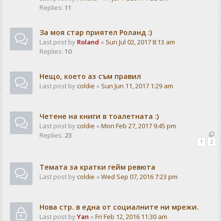
Replies:
11
За моя стар приятел Роланд :)
Last post by
Roland
«
Sun Jul 02, 2017 8:13 am
Replies:
10
Нещо, което аз съм правил
Last post by
coldie
«
Sun Jun 11, 2017 1:29 am
Четене на книги в тоалетната :)
Last post by
coldie
«
Mon Feb 27, 2017 9:45 pm
Replies:
23
1
2
Темата за кратки гейм ревюта
Last post by
coldie
«
Wed Sep 07, 2016 7:23 pm
Нова стр. в една от социалните ни мрежи.
Last post by
Yan
«
Fri Feb 12, 2016 11:30 am