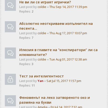
Не ви ли се играят игрички?
Last post by
coldie
«
Thu Sep 14, 2017 11:39 pm
Replies:
2
Абсолютно неоткриваем изпълнител на
песента...
Last post by
coldie
«
Thu Aug 17, 2017 10:07 pm
Replies:
7
Илюзия в главите на "конспиратори" ли са
илюминатите?
Last post by
coldie
«
Tue Aug 01, 2017 12:38 am
Replies:
3
Тест за интелигентност
Last post by
Yan
«
Sat Jul 15, 2017 11:57 pm
Replies:
11
Феноменът на леко затвореното око и
размяна на букви
Last post by
Amelia
«
Fri Jul 14, 2017 7:32 am