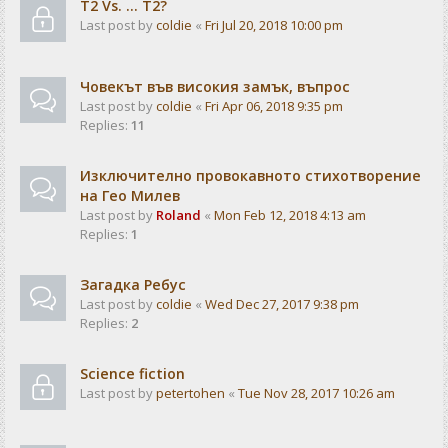
T2 Vs. ... T2?
Last post by
coldie
«
Fri Jul 20, 2018 10:00 pm
Човекът във високия замък, въпрос
Last post by
coldie
«
Fri Apr 06, 2018 9:35 pm
Replies:
11
Изключително провокавното стихотворение
на Гео Милев
Last post by
Roland
«
Mon Feb 12, 2018 4:13 am
Replies:
1
Загадка Ребус
Last post by
coldie
«
Wed Dec 27, 2017 9:38 pm
Replies:
2
Science fiction
Last post by
petertohen
«
Tue Nov 28, 2017 10:26 am