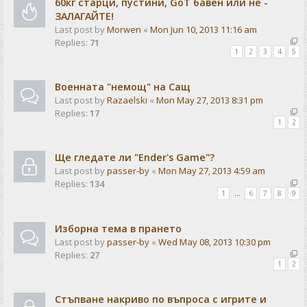
60кг старци, пустини, GoT бавен или не -
ЗАЛАГАЙТЕ!
Last post by
Morwen
«
Mon Jun 10, 2013 11:16 am
Replies:
71
1
2
3
4
5
Военната "немощ" на Сащ
Last post by
Razaelski
«
Mon May 27, 2013 8:31 pm
Replies:
17
1
2
Ще гледате ли "Ender's Game"?
Last post by
passer-by
«
Mon May 27, 2013 4:59 am
Replies:
134
1
…
6
7
8
9
Изборна тема в прането
Last post by
passer-by
«
Wed May 08, 2013 10:30 pm
Replies:
27
1
2
Стъпване накриво по въпроса с игрите и