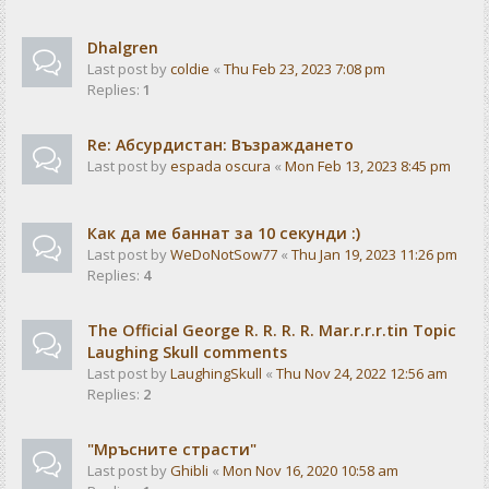
Dhalgren
Last post by
coldie
«
Thu Feb 23, 2023 7:08 pm
Replies:
1
Re: Абсурдистан: Възраждането
Last post by
espada oscura
«
Mon Feb 13, 2023 8:45 pm
Как да ме баннат за 10 секунди :)
Last post by
WeDoNotSow77
«
Thu Jan 19, 2023 11:26 pm
Replies:
4
The Official George R. R. R. R. Mar.r.r.r.tin Topic
Laughing Skull comments
Last post by
LaughingSkull
«
Thu Nov 24, 2022 12:56 am
Replies:
2
"Мръсните страсти"
Last post by
Ghibli
«
Mon Nov 16, 2020 10:58 am