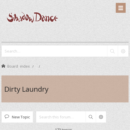
Board index
Dirty Laundry
New Topic
Search
173 topics