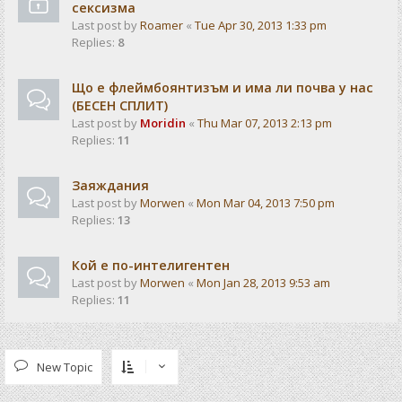
сексизма
Last post by
Roamer
«
Tue Apr 30, 2013 1:33 pm
Replies:
8
Що е флеймбоянтизъм и има ли почва у нас
(БЕСЕН СПЛИТ)
Last post by
Moridin
«
Thu Mar 07, 2013 2:13 pm
Replies:
11
Заяждания
Last post by
Morwen
«
Mon Mar 04, 2013 7:50 pm
Replies:
13
Кой е по-интелигентен
Last post by
Morwen
«
Mon Jan 28, 2013 9:53 am
Replies:
11
New Topic