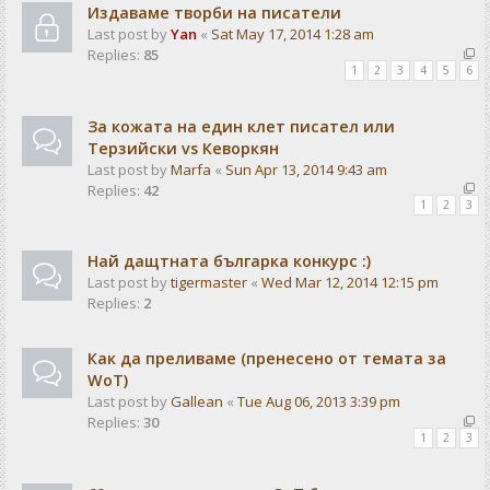
Издаваме творби на писатели
Last post by
Yan
«
Sat May 17, 2014 1:28 am
Replies:
85
1
2
3
4
5
6
За кожата на един клет писател или
Терзийски vs Кеворкян
Last post by
Marfa
«
Sun Apr 13, 2014 9:43 am
Replies:
42
1
2
3
Най дащтната българка конкурс :)
Last post by
tigermaster
«
Wed Mar 12, 2014 12:15 pm
Replies:
2
Как да преливаме (пренесено от темата за
WoT)
Last post by
Gallean
«
Tue Aug 06, 2013 3:39 pm
Replies:
30
1
2
3