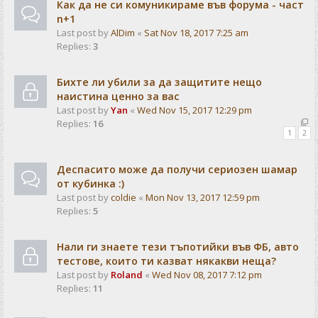
Как да не си комуникираме във форума - част
n+1
Last post by
AlDim
«
Sat Nov 18, 2017 7:25 am
Replies:
3
Бихте ли убили за да защитите нещо
наистина ценно за вас
Last post by
Yan
«
Wed Nov 15, 2017 12:29 pm
Replies:
16
1
2
Деспасито може да получи сериозен шамар
от кубинка :)
Last post by
coldie
«
Mon Nov 13, 2017 12:59 pm
Replies:
5
Нали ги знаете тези тъпотийки във ФБ, авто
тестове, които ти казват някакви неща?
Last post by
Roland
«
Wed Nov 08, 2017 7:12 pm
Replies:
11