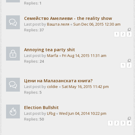
Replies:
1
Семейство Амелиеви - the reality show
Last post by
Вашта леля
«
Sun Dec 06, 2015 12:30 am
Replies:
37
1
2
3
Annoying tea party shit
Last post by
Marfa
«
Fri Aug 14, 2015 11:31 am
Replies:
24
1
2
Цени на Малазанската книга?
Last post by
coldie
«
Sat May 16, 2015 11:42 pm
Replies:
5
Election Bullshit
Last post by
LFbg
«
Wed Jun 04, 2014 10:22 pm
Replies:
50
1
2
3
4