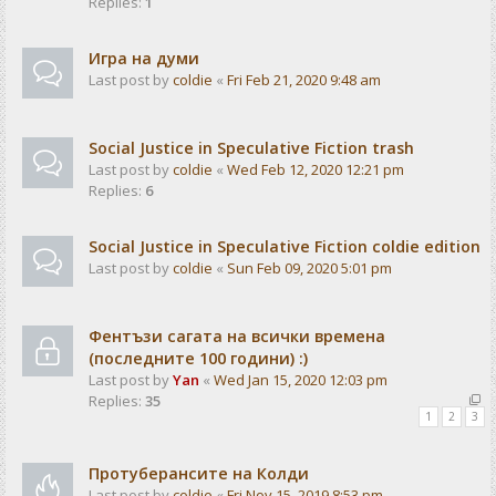
Replies:
1
Игра на думи
Last post by
coldie
«
Fri Feb 21, 2020 9:48 am
Social Justice in Speculative Fiction trash
Last post by
coldie
«
Wed Feb 12, 2020 12:21 pm
Replies:
6
Social Justice in Speculative Fiction coldie edition
Last post by
coldie
«
Sun Feb 09, 2020 5:01 pm
Фентъзи сагата на всички времена
(последните 100 години) :)
Last post by
Yan
«
Wed Jan 15, 2020 12:03 pm
Replies:
35
1
2
3
Протуберансите на Колди
Last post by
coldie
«
Fri Nov 15, 2019 8:53 pm