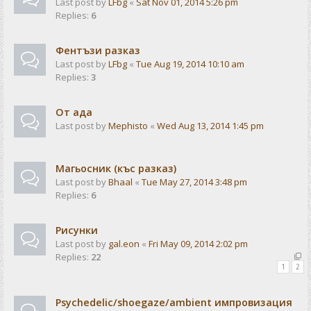
Last post by
LFbg
«
Sat Nov 01, 2014 5:26 pm
Replies:
6
Фентъзи разказ
Last post by
LFbg
«
Tue Aug 19, 2014 10:10 am
Replies:
3
От ада
Last post by
Mephisto
«
Wed Aug 13, 2014 1:45 pm
Магьосник (къс разказ)
Last post by
Bhaal
«
Tue May 27, 2014 3:48 pm
Replies:
6
Рисунки
Last post by
gal.eon
«
Fri May 09, 2014 2:02 pm
Replies:
22
1
2
Psychedelic/shoegaze/ambient импровизация