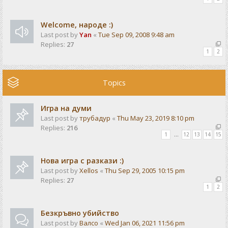
Welcome, народе :)
Last post by
Yan
«
Tue Sep 09, 2008 9:48 am
Replies:
27
1
2
Topics
Игра на думи
Last post by
трубадур
«
Thu May 23, 2019 8:10 pm
Replies:
216
1
…
12
13
14
15
Нова игра с разкази :)
Last post by
Xellos
«
Thu Sep 29, 2005 10:15 pm
Replies:
27
1
2
Безкръвно убийство
Last post by
Валсо
«
Wed Jan 06, 2021 11:56 pm