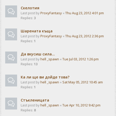
Скелотия
Last post by
ProxyFantasy
«
Thu Aug 23, 2012 4:01 pm
Replies:
3
Шарената къща
Last post by
ProxyFantasy
«
Thu Aug 23, 2012 2:36 pm
Replies:
1
Да вкусиш сила...
Last post by
hell _spawn
«
Tue Jul 03, 2012 1:26 pm
Replies:
13
Ка ли ще ви дойде това?
Last post by
hell _spawn
«
Sat May 05, 2012 10:45 am
Replies:
1
Стъкленицата
Last post by
hell _spawn
«
Tue Apr 10, 2012 9:42 pm
Replies:
8