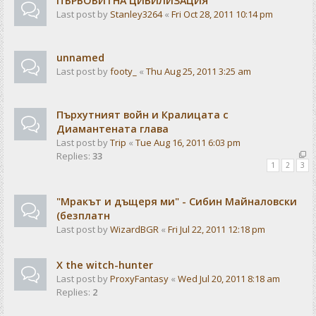
ПЪРВОБИТНА ЦИВИЛИЗАЦИЯ
Last post by
Stanley3264
«
Fri Oct 28, 2011 10:14 pm
unnamed
Last post by
footy_
«
Thu Aug 25, 2011 3:25 am
Пърхутният войн и Кралицата с
Диамантената глава
Last post by
Trip
«
Tue Aug 16, 2011 6:03 pm
Replies:
33
1
2
3
"Мракът и дъщеря ми" - Сибин Майналовски
(безплатн
Last post by
WizardBGR
«
Fri Jul 22, 2011 12:18 pm
X the witch-hunter
Last post by
ProxyFantasy
«
Wed Jul 20, 2011 8:18 am
Replies:
2