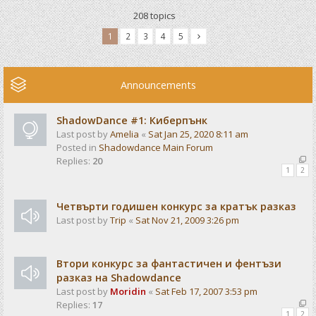
208 topics
1
2
3
4
5
Announcements
ShadowDance #1: Киберпънк
Last post by
Amelia
«
Sat Jan 25, 2020 8:11 am
Posted in
Shadowdance Main Forum
Replies:
20
1
2
Четвърти годишен конкурс за кратък разказ
Last post by
Trip
«
Sat Nov 21, 2009 3:26 pm
Втори конкурс за фантастичен и фентъзи
разказ на Shadowdance
Last post by
Moridin
«
Sat Feb 17, 2007 3:53 pm
Replies:
17
1
2