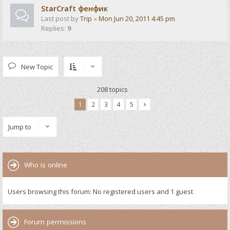
StarCraft фенфик
Last post by
Trip
«
Mon Jun 20, 2011 4:45 pm
Replies:
9
New Topic
208 topics
1
2
3
4
5
Jump to
Who is online
Users browsing this forum: No registered users and 1 guest
Forum permissions