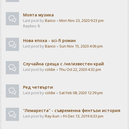
Моята музика
Last post by
Валсо
«
Mon Nov 23, 2020 9:23 pm
Replies:
5
Нова епоха - sci-fi роман
Last post by
Валсо
«
Sun Nov 15, 2020 4:06 pm
Случайна среща с /не/известен край
Last post by
coldie
«
Thu Oct 22, 2020 4:32 pm
Ред четвърти
Last post by
coldie
«
Sat Feb 08, 2020 12:39 pm
"Лемареста" - съвременна фентъзи история
Last post by
Ray-kun
«
Fri Dec 13, 2019 6:33 pm