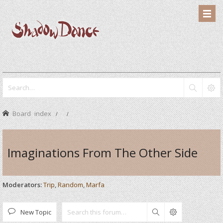
Board index
Imaginations From The Other Side
Moderators:
Trip
,
Random
,
Marfa
New Topic
Search