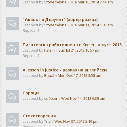
Last post by
StonedAlone
«
Tue Mar 18, 2014 2:44 am
"Ужасът в Дъруент" (хорър разказ)
Last post by
StonedAlone
«
Tue Mar 11, 2014 1:01 am
Replies:
4
Писателска работилница в Китен, август 2013
Last post by
kalein
«
Sun Jul 21, 2013 10:57 pm
Replies:
2
A lesson in justice - разказ на английски
Last post by
Bhaal
«
Mon Dec 17, 2012 3:58 am
Пороци
Last post by
so0ccer
«
Wed Nov 14, 2012 9:39 pm
Стихотворения
Last post by
Trip
«
Wed Nov 07, 2012 5:19 pm
Replies:
2