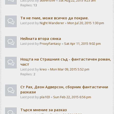
Last post by
advensve
«
Sat Aug 22, 2015 9:23 am
Replies:
13
Тя не гние, може всичко да покрие.
Last post by
Night Wanderer
«
Mon Jul 20, 2015 1:30 pm
Нейната втора сянка
Last post by
ProxyFantasy
«
Sat Apr 11, 2015 9:02 pm
Нощта на Страшния съд - фантастичен роман,
част
Last post by
kreo
«
Mon Mar 09, 2015 5:52 pm
Replies:
2
Ст Рах, Деон Адверсон, сборник фантастични
разкази
Last post by
pla103
«
Sun Feb 22, 2015 6:56 pm
Търся мнение за разказ